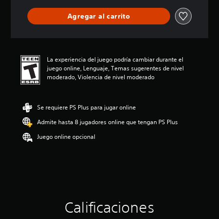
c
a
Agregar al carrito
c
i
o
n
e
La experiencia del juego podría cambiar durante el
s
juego online, Lenguaje, Temas sugerentes de nivel
moderado, Violencia de nivel moderado
Se requiere PS Plus para jugar online
Admite hasta 8 jugadores online que tengan PS Plus
Juego online opcional
Calificaciones