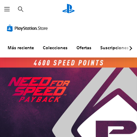
B
u
s
c
a
r
Más reciente
Colecciones
Ofertas
Suscripciones