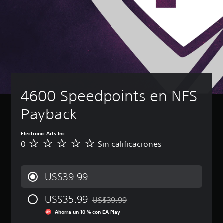
4600 Speedpoints en NFS 
Payback
Electronic Arts Inc
0
Sin calificaciones
S
i
n
c
US$39.99
a
l
US$35.99
i
US$39.99
Rebajado del precio original de US$39.
f
Ahorra un 10 % con EA Play
i