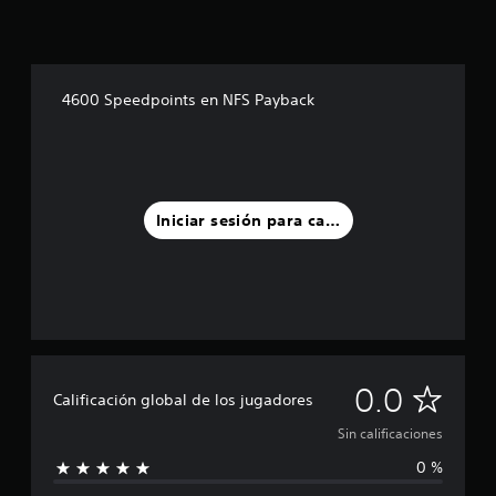
4600 Speedpoints en NFS Payback
Iniciar sesión para calificar
S
0.0
Calificación global de los jugadores
i
Sin calificaciones
0 %
n