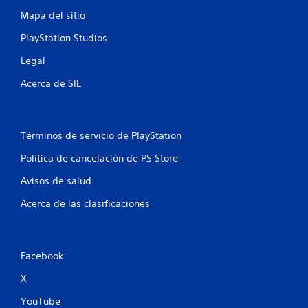
e
Mapa del sitio
s
PlayStation Studios
t
Legal
r
Acerca de SIE
e
l
Términos de servicio de PlayStation
l
Política de cancelación de PS Store
a
Avisos de salud
s
Acerca de las clasificaciones
e
n
Facebook
X
u
YouTube