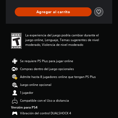
i
ó
Agregar al carrito
n
p
r
o
m
La experiencia del juego podría cambiar durante el
e
juego online, Lenguaje, Temas sugerentes de nivel
d
moderado, Violencia de nivel moderado
i
o
:
Se requiere PS Plus para jugar online
4
.
Compras dentro del juego opcionales
1
1
Admite hasta 8 jugadores online que tengan PS Plus
e
Juego online opcional
s
t
1 jugador
r
e
Compatible con el Uso a distancia
l
Versión para PS4
l
Vibración del control DUALSHOCK 4
a
s