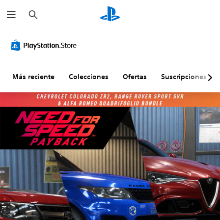
B
u
s
c
a
r
Más reciente
Colecciones
Ofertas
Suscripciones