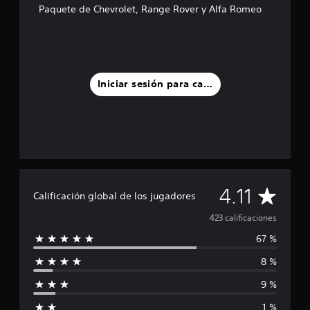
l
Paquete de Chevrolet, Range Rover y Alfa Romeo
d
e
4
2
3
c
Iniciar sesión para calificar
a
l
i
f
i
c
a
c
i
C
4.11
Calificación global de los jugadores
o
n
a
423 calificaciones
e
s
67 %
l
8 %
i
9 %
f
1 %