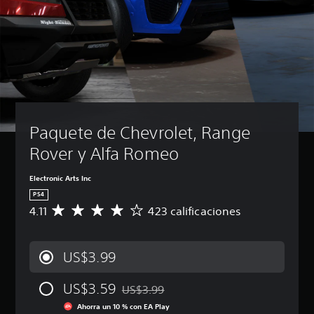
Paquete de Chevrolet, Range 
Rover y Alfa Romeo
Electronic Arts Inc
PS4
4.11
423 calificaciones
C
a
l
i
US$3.99
f
i
US$3.59
c
US$3.99
Rebajado del precio original de US$3.99
a
Ahorra un 10 % con EA Play
c