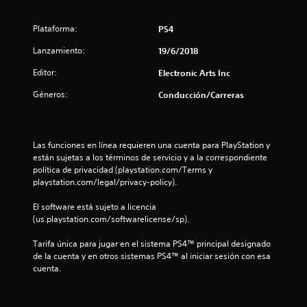
d
Plataforma:
PS4
i
Lanzamiento:
19/6/2018
o
Editor:
Electronic Arts Inc
:
Géneros:
Conducción/Carreras
4
.
Las funciones en línea requieren una cuenta para PlayStation y 
1
están sujetas a los términos de servicio y a la correspondiente 
política de privacidad (playstation.com/Terms y 
1
playstation.com/legal/privacy-policy).
El software está sujeto a licencia 
e
(us.playstation.com/softwarelicense/sp).
s
Tarifa única para jugar en el sistema PS4™ principal designado 
de la cuenta y en otros sistemas PS4™ al iniciar sesión con esa 
t
cuenta.
r