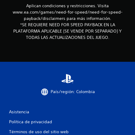
e
Aplican condiciones y restricciones. Visita
l
www.ea.com/games/need-for-speed/need-for-speed-
payback/disclaimers para más información.
l
*SE REQUIERE NEED FOR SPEED PAYBACK EN LA
PLATAFORMA APLICABLE (SE VENDE POR SEPARADO) Y
a
TODAS LAS ACTUALIZACIONES DEL JUEGO.
s
d
e
c
i
País/región: Colombia
n
Asistencia
c
Política de privacidad
o
Términos de uso del sitio web