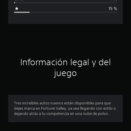
i
15 %
c
a
c
i
ó
Información legal y del
n
juego
p
r
o
Tres increíbles autos nuevos están disponibles para que
dejes marca en Fortune Valley, ya sea llegando con estilo o
m
dejando atrás a tu competencia en una nube de polvo.
e