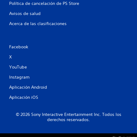
Política de cancelación de PS Store
a
Avisos de salud
s
Acerca de las clasificaciones
e
n
Facebook
u
X
n
YouTube
t
Instagram
o
Aplicación Android
t
Aplicación iOS
a
© 2026 Sony Interactive Entertainment Inc. Todos los
l
derechos reservados.
d