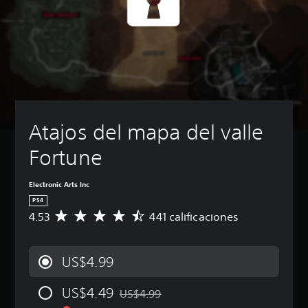
Atajos del mapa del valle 
Fortune
Electronic Arts Inc
PS4
4.53
441 calificaciones
C
a
l
i
US$4.99
f
i
US$4.49
c
US$4.99
Rebajado del precio original de US$4.99
a