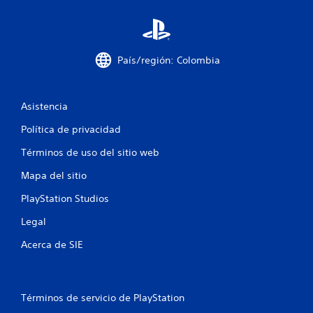
c
i
País/región: Colombia
n
c
Asistencia
o
Política de privacidad
e
Términos de uso del sitio web
s
Mapa del sitio
t
PlayStation Studios
Legal
r
Acerca de SIE
e
l
Términos de servicio de PlayStation
l