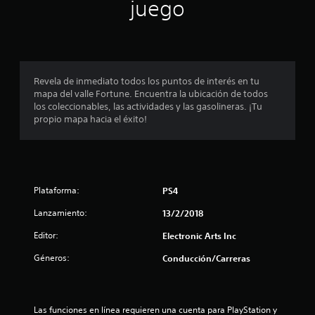
n
juego
p
r
o
Revela de inmediato todos los puntos de interés en tu
mapa del valle Fortune. Encuentra la ubicación de todos
m
los coleccionables, las actividades y las gasolineras. ¡Tu
propio mapa hacia el éxito!
e
d
i
Plataforma:
PS4
o
Lanzamiento:
13/2/2018
:
Editor:
Electronic Arts Inc
4
Géneros:
Conducción/Carreras
.
5
Las funciones en línea requieren una cuenta para PlayStation y 