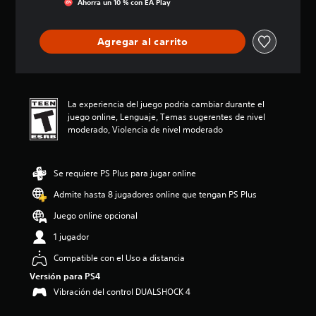
Ahorra un 10 % con EA Play
c
i
ó
Agregar al carrito
n
p
r
o
m
La experiencia del juego podría cambiar durante el
e
juego online, Lenguaje, Temas sugerentes de nivel
d
moderado, Violencia de nivel moderado
i
o
:
Se requiere PS Plus para jugar online
4
.
Admite hasta 8 jugadores online que tengan PS Plus
5
3
Juego online opcional
e
1 jugador
s
t
Compatible con el Uso a distancia
r
e
Versión para PS4
l
Vibración del control DUALSHOCK 4
l
a