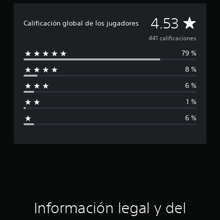
l
d
C
4.53
Calificación global de los jugadores
e
4
a
441 calificaciones
4
1
79 %
l
c
8 %
a
i
l
6 %
i
f
f
1 %
i
i
c
6 %
a
c
c
i
a
o
n
c
e
s
i
ó
Información legal y del