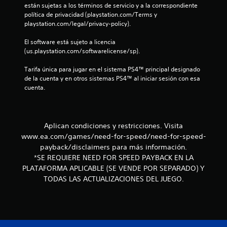
están sujetas a los términos de servicio y a la correspondiente 
3
política de privacidad (playstation.com/Terms y 
playstation.com/legal/privacy-policy).
e
El software está sujeto a licencia 
(us.playstation.com/softwarelicense/sp).
s
Tarifa única para jugar en el sistema PS4™ principal designado 
t
de la cuenta y en otros sistemas PS4™ al iniciar sesión con esa 
cuenta.
r
e
Aplican condiciones y restricciones. Visita
l
www.ea.com/games/need-for-speed/need-for-speed-
l
payback/disclaimers para más información.
*SE REQUIERE NEED FOR SPEED PAYBACK EN LA
a
PLATAFORMA APLICABLE (SE VENDE POR SEPARADO) Y
TODAS LAS ACTUALIZACIONES DEL JUEGO.
s
d
e