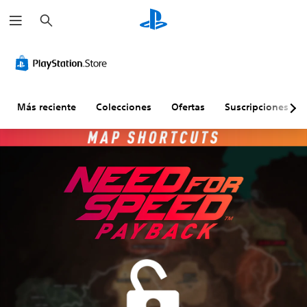
B
u
s
c
a
r
Más reciente
Colecciones
Ofertas
Suscripciones