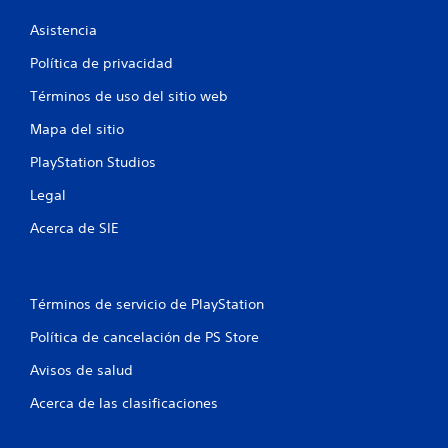
m
i
o
o
f
d
Asistencia
m
m
a
u
e
i
Política de privacidad
s
n
n
d
i
t
Términos de uso del sitio web
c
c
e
o
a
d
b
Mapa del sitio
a
a
u
o
t
PlayStation Studios
r
t
c
r
a
o
Legal
a
n
n
i
v
t
Acerca de SIE
e
é
e
o
s
s
e
d
l
P
n
e
g
u
Términos de servicio de PlayStation
a
a
e
e
u
m
d
Política de cancelación de PS Store
d
e
e
s
i
p
s
Avisos de salud
o
l
j
o
a
u
Acerca de las clasificaciones
v
y
g
i
o
a