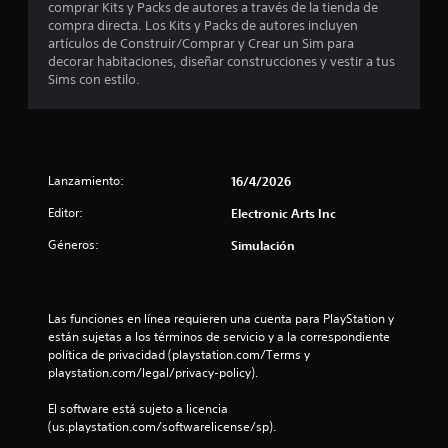
e
n
t
comprar Kits y Packs de autores a través de la tienda de
t
i
compra directa. Los Kits y Packs de autores incluyen
d
o
s
r
artículos de Construir/Comprar y Crear un Sim para
.
i
l
decorar habitaciones, diseñar construcciones y vestir a tus
c
t
o
Sims con estilo.
a
P
s
c
r
a
j
i
u
o
e
o
y
s
n
s
a
l
Lanzamiento:
16/4/2026
e
t
d
i
s
e
Editor:
Electronic Arts Inc
l
c
v
l
k
Géneros:
Simulación
i
j
a
s
s
u
.
u
s
e
a
g
Las funciones en línea requieren una cuenta para PlayStation y 
S
l
e
o
están sujetas a los términos de servicio y a la correspondiente 
e
e
política de privacidad (playstation.com/Terms y 
P
p
n
s
playstation.com/legal/privacy-policy).
u
u
L
e
u
e
El software está sujeto a licencia 
a
d
d
(us.playstation.com/softwarelicense/sp).
i
e
n
e
n
s