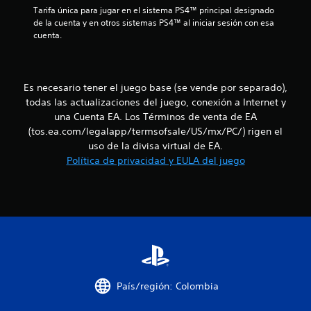
Tarifa única para jugar en el sistema PS4™ principal designado 
f
j
p
t
de la cuenta y en otros sistemas PS4™ al iniciar sesión con esa 
o
a
u
cuenta.
r
u
g
o
m
s
a
a
a
r
t
c
r
s
i
e
Es necesario tener el juego base (se vende por separado),
i
a
ó
l
todas las actualizaciones del juego, conexión a Internet y
n
n
j
una Cuenta EA. Los Términos de venta de EA
p
l
v
u
(tos.ea.com/legalapp/termsofsale/US/mx/PC/) rigen el
i
u
e
uso de la divisa virtual de EA.
s
d
g
l
Política de privacidad y EULA del juego
u
o
s
a
e
e
a
l
n
c
t
c
1
i
a
u
o
m
a
c
n
b
l
e
i
q
a
é
s
u
n
i
r
l
s
País/región: Colombia
e
á
e
r
i
p
c