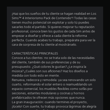
n
t
t
c
i
d
o
r
.
i
¡Haz que los sueños de tu cliente se hagan realidad en Los
i
l
c
Sims™ 4 Interiorismo Pack de Contenido*! Todas las casas
o
a
tienen mucho potencial sin explotar y solo tú puedes
P
s
n
c
sacarles todo el partido. Si quieres mejorar tu reputación
a
j
i
profesional, conoce bien los gustos de cada Sim antes de
u
o
c
empezar a diseñar y ofrece a cada cliente la reforma
o
y
s
perfecta. Cuando acabes tu trabajo, prepárate para ver la
n
s
o
a
cara de sorpresa de tu cliente al mostrárselo.
e
t
d
i
s
e
e
CARACTERÍSTICAS PRINCIPALES
c
v
l
Conoce a tus clientes: no se trata solo de las necesidades
k
s
i
j
del cliente, también de sus preferencias y de su
s
s
presupuesto. ¿Qué colores le gustan? ¿Le inspira la
u
.
t
u
música? ¿Cuáles son sus aficiones? Haz los diseños a
e
a
medida con todo esto en mente.
g
r
S
Renueva, redecora y remodela: ya sea renovando un solo
l
o
cuarto, reformando el solar entero o reamueblando un
e
e
e
P
espacio comercial, los muebles flexibles como sofás por
p
s
u
secciones, estantes modulares y cocinas y hornos
u
L
e
l
prefabricados te ofrecen más opciones que nunca.
e
a
d
La gran inauguración: cuando termines el proyecto,
d
i
e
l
¡lúcelo! Con suerte, tu trabajo provoca lágrimas de alegría
e
n
s