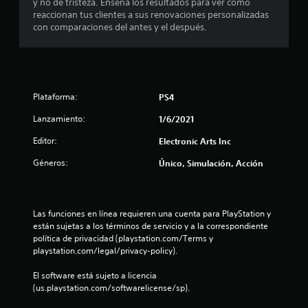
y no de tristeza. Enseña los resultados para ver cómo
f
j
p
a
reaccionan tus clientes a sus renovaciones personalizadas
o
a
u
con comparaciones del antes y el después.
r
u
g
s
m
s
a
a
a
e
r
c
r
s
i
e
n
i
Plataforma:
ó
PS4
l
n
n
j
u
Lanzamiento:
1/6/2021
p
v
u
i
u
e
Editor:
n
Electronic Arts Inc
s
g
l
u
o
s
Géneros:
Único, Simulación, Acción
t
a
e
a
l
n
c
o
t
c
i
a
u
Las funciones en línea requieren una cuenta para PlayStation y 
t
o
m
a
están sujetas a los términos de servicio y a la correspondiente 
n
b
l
política de privacidad (playstation.com/Terms y 
a
e
i
q
playstation.com/legal/privacy-policy).
é
s
u
l
n
i
r
El software está sujeto a licencia 
s
e
á
(us.playstation.com/softwarelicense/sp).
d
e
r
p
c