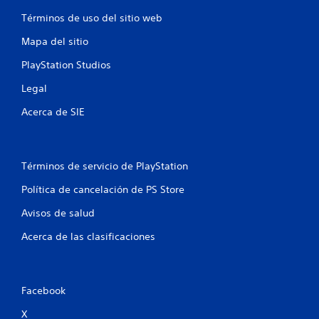
b
l
r
c
r
a
y
Términos de uso del sitio web
a
e
d
i
c
x
Mapa del sitio
e
i
p
s
o
PlayStation Studios
ó
e
p
n
r
l
n
Legal
d
i
a
e
e
z
Acerca de SIE
e
l
n
a
c
c
r
s
o
i
t
n
a
e
Términos de servicio de PlayStation
t
c
p
r
i
o
Política de cancelación de PS Store
o
n
r
l
e
l
Avisos de salud
.
m
o
á
s
Acerca de las clasificaciones
t
m
i
e
c
n
a
ú
Facebook
(
s
s
s
X