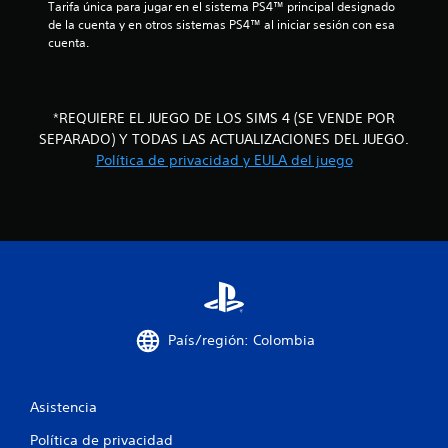
m
Tarifa única para jugar en el sistema PS4™ principal designado 
i
e
o
o
de la cuenta y en otros sistemas PS4™ al iniciar sesión con esa 
d
m
m
cuenta.
a
2
u
e
s
n
n
d
i
3
t
c
e
o
*REQUIERE EL JUEGO DE LOS SIMS 4 (SE VENDE POR
a
3
d
b
SEPARADO) Y TODAS LAS ACTUALIZACIONES DEL JUEGO.
a
u
o
Política de privacidad y EULA del juego
t
r
c
t
r
a
o
a
n
a
n
v
t
e
é
e
l
s
s
e
d
l
P
i
e
g
u
a
a
e
f
u
m
d
País/región: Colombia
d
e
e
i
i
p
s
o
l
j
c
o
a
u
Asistencia
v
y
g
a
i
o
a
Política de privacidad