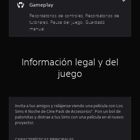
n
l
r
Gameplay
t
a
g
a
l
a
e
Recordatorios de controles, Recordatorios de
v
g
m
tutoriales, Pausa del juego, Guardado
o
u
e
l
z
manual
n
p
.
a
l
l
s
a
o
y
A
a
p
e
l
c
n
Información legal y del
t
s
i
c
e
o
u
juego
d
r
n
a
n
e
l
e
a
s
q
p
t
u
c
a
i
i
r
e
v
Invita a tus amigos y relájense viendo una película con Los
i
a
r
a
Sims 4 Noche de Cine Pack de Accesorios*. Pon un bol de
i
m
s
palomitas y distrae a tus Sims con una película en el nuevo
n
n
o
proyector.
d
v
m
e
c
e
e
i
r
n
CARACTERÍSTICAS PRINCIPALES