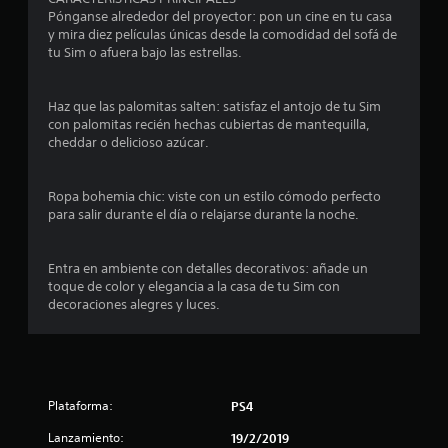
n
t
o
t
Pónganse alrededor del proyector: pon un cine en tu casa
i
d
o
y mira diez películas únicas desde la comodidad del sofá de
r
e
.
i
tu Sim o afuera bajo las estrellas.
l
c
o
s
a
P
s
c
Haz que las palomitas salten: satisfaz el antojo de tu Sim
a
j
t
con palomitas recién hechas cubiertas de mantequilla,
i
u
o
cheddar o delicioso azúcar.
o
y
s
r
n
s
a
e
t
d
e
Ropa bohemia chic: viste con un estilo cómodo perfecto
i
s
e
para salir durante el día o relajarse durante la noche.
c
v
l
l
k
i
j
s
s
l
Entra en ambiente con detalles decorativos: añade un
u
.
u
toque de color y elegancia a la casa de tu Sim con
e
a
decoraciones alegres y luces.
a
g
S
l
o
s
e
e
P
p
s
u
e
u
L
e
e
Plataforma:
PS4
a
d
n
d
i
e
Lanzamiento:
19/2/2019
e
n
s