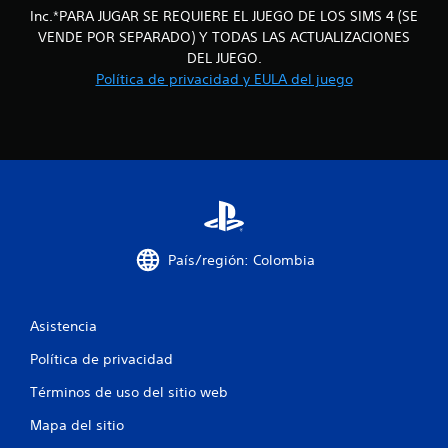
c
m
i
Inc.*PARA JUGAR SE REQUIERE EL JUEGO DE LOS SIMS 4 (SE
o
o
d
m
a
VENDE POR SEPARADO) Y TODAS LAS ACTUALIZACIONES
m
a
u
e
DEL JUEGO.
s
n
n
l
Política de privacidad y EULA del juego
d
i
t
c
e
o
i
a
d
b
a
u
f
o
t
r
t
r
a
i
o
a
n
n
v
t
c
e
é
e
s
s
e
a
País/región: Colombia
d
l
P
e
g
u
c
a
a
e
u
m
Asistencia
d
i
d
e
e
Política de privacidad
i
p
s
o
o
l
j
Términos de uso del sitio web
o
a
u
n
v
y
g
Mapa del sitio
i
o
a