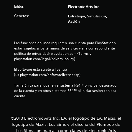
u
f
j
p
Editor:
Electronic Arts Inc
o
a
u
n
r
u
Géneros:
Estrategia, Simulación,
g
m
s
Acción
a
t
a
a
r
c
r
o
s
i
e
i
ó
l
Las funciones en línea requieren una cuenta para PlayStation y 
t
n
n
j
están sujetas a los términos de servicio y a la correspondiente 
p
v
u
política de privacidad (playstation.com/Terms y 
a
i
u
e
playstation.com/legal/privacy-policy).
s
g
l
l
u
o
El software está sujeto a licencia 
s
a
e
(us.playstation.com/softwarelicense/sp).
a
d
l
n
c
t
c
Tarifa única para jugar en el sistema PS4™ principal designado 
i
e
a
u
de la cuenta y en otros sistemas PS4™ al iniciar sesión con esa 
o
m
a
cuenta.
n
2
b
l
e
i
q
5
é
s
u
n
i
r
©2018 Electronic Arts Inc. EA, el logotipo de EA, Maxis, el
6
s
e
á
logotipo de Maxis, Los Sims y el diseño del Plumbob de
e
r
p
Los Sims son marcas comerciales de Electronic Arts
c