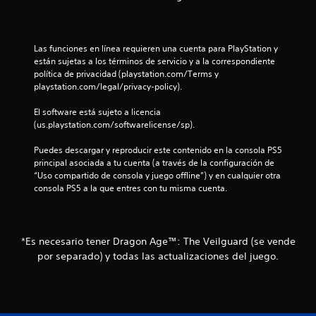
p
4
í
a
y
a
a
t
s
u
n
u
t
0
s
Las funciones en línea requieren una cuenta para PlayStation y 
r
a
i
a
están sujetas a los términos de servicio y a la correspondiente 
e
l
c
c
r
política de privacidad (playstation.com/Terms y 
s
r
k
e
playstation.com/legal/privacy-policy).
u
e
s
a
l
l
d
.
j
El software está sujeto a licencia 
t
e
l
u
(us.playstation.com/softwarelicense/sp).
a
d
e
I
r
o
i
g
n
Puedes descargar y reproducir este contenido en la consola PS5 
v
r
o
v
principal asociada a tu cuenta (a través de la configuración de 
i
.
f
e
“Uso compartido de consola y juego offline”) y en cualquier otra 
e
s
n
consola PS5 a la que entres con tu misma cuenta.
u
r
c
i
a
s
u
l
i
a
c
m
l
ó
e
*Es necesario tener Dragon Age™: The Veilguard (se vende
q
a
n
n
por separado) y todas las actualizaciones del juego.
u
d
t
i
c
e
e
e
j
m
r
i
o
o
m