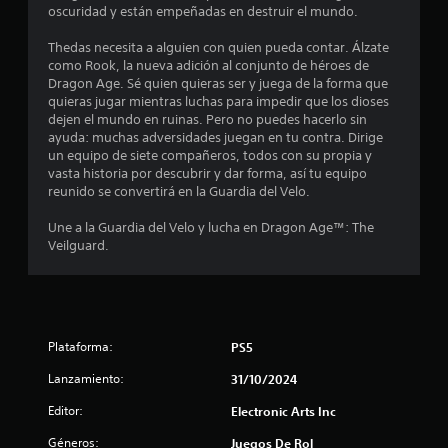
oscuridad y están empeñadas en destruir el mundo.
s
a
o
o
e
d
q
n
.
Thedas necesita a alguien con quien pueda contar. Álzate
e
u
e
n
como Rook, la nueva adición al conjunto de héroes de
c
e
s
P
Dragon Age. Sé quien quieras ser y juega de la forma que
á
s
d
u
a
quieras jugar mientras luchas para impedir que los dioses
m
e
e
dejen el mundo en ruinas. Pero no puedes hacerlo sin
u
a
p
s
n
ayuda: muchas adversidades juegan en tu contra. Dirige
s
r
u
e
un equipo de siete compañeros, todos con su propia y
a
e
n
a
t
vasta historia por descubrir y dar forma, así tu equipo
n
d
s
d
reunido se convertirá en la Guardia del Velo.
i
a
i
e
o
e
n
b
l
Une a la Guardia del Velo y lucha en Dragon Age™: The
f
o
i
j
t
Veilguard.
e
í
l
u
c
r
i
a
e
t
l
d
g
o
o
a
l
o
s
s
d
q
s
d
P
Plataforma:
PS5
d
u
o
e
u
e
n
l
Lanzamiento:
31/10/2024
e
e
p
i
o
d
Editor:
o
d
s
Electronic Arts Inc
e
6
d
o
j
s
Géneros:
Juegos De Rol
r
s
o