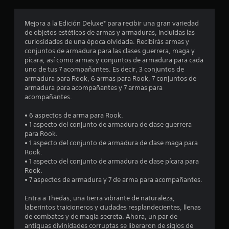
)
a
d
i
n
P
b
e
c
Mejora a la Edición Deluxe* para recibir una gran variedad
u
l
l
a
c
de objetos estéticos de armas y armaduras, incluidas las
e
e
j
)
curiosidades de una época olvidada. Recibirás armas y
d
c
u
o
conjuntos de armadura para las clases guerrera, maga y
e
e
S
e
pícara, así como armas y conjuntos de armadura para cada
s
r
e
g
uno de tus 7 acompañantes. Es decir, 3 conjuntos de
e
j
l
o
o
armadura para Rook, 6 armas para Rook, 7 conjuntos de
u
a
f
e
armadura para acompañantes y 7 armas para
s
g
s
r
n
acompañantes.
a
a
e
c
t
r
l
c
u
• 6 aspectos de arma para Rook.
s
i
e
a
• 1 aspecto del conjunto de armadura de clase guerrera
r
i
d
n
l
para Rook.
n
a
a
q
• 1 aspecto del conjunto de armadura de clase maga para
m
d
l
u
e
Rook.
o
e
g
i
• 1 aspecto del conjunto de armadura de clase pícara para
v
a
u
e
l
Rook.
i
u
n
r
• 7 aspectos de armadura y 7 de arma para acompañantes.
m
d
a
m
l
i
i
s
o
Entra a Thedas, una tierra vibrante de naturaleza,
e
o
o
m
a
laberintos traicioneros y ciudades resplandecientes, llenas
n
p
p
e
de combates y de magia secreta. Ahora, un par de
t
a
c
n
s
antiguas divinidades corruptas se liberaron de siglos de
o
r
i
t