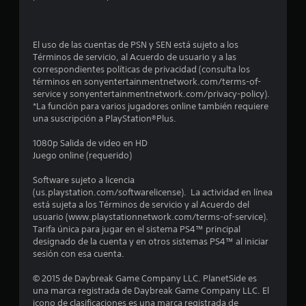
d
i
El uso de las cuentas de PSN y SEN está sujeto a los
Términos de servicio, al Acuerdo de usuario y a las
o
correspondientes políticas de privacidad (consulta los
términos en sonyentertainmentnetwork.com/terms-of-
:
service y sonyentertainmentnetwork.com/privacy-policy).
*La función para varios jugadores online también requiere
1
una suscripción a PlayStation®Plus.
e
1080p Salida de video en HD
Juego online (requerido)
s
Software sujeto a licencia
(us.playstation.com/softwarelicense). La actividad en línea
t
está sujeta a los Términos de servicio y al Acuerdo del
usuario (www.playstationnetwork.com/terms-of-service).
r
Tarifa única para jugar en el sistema PS4™ principal
designado de la cuenta y en otros sistemas PS4™ al iniciar
e
sesión con esa cuenta.
l
© 2015 de Daybreak Game Company LLC. PlanetSide es
una marca registrada de Daybreak Game Company LLC. El
l
icono de clasificaciones es una marca registrada de