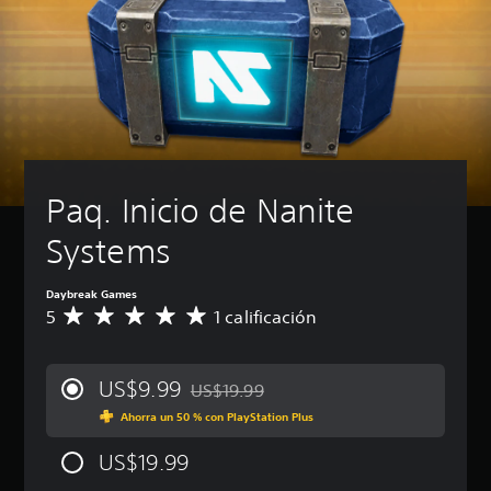
Paq. Inicio de Nanite 
Systems
Daybreak Games
5
1 calificación
C
a
l
i
US$9.99
US$19.99
f
Rebajado del precio original de US$19.99
i
Ahorra un 50 % con PlayStation Plus
c
a
US$19.99
c