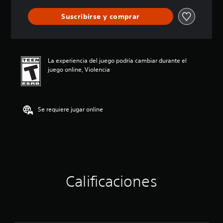
i
ó
Suscribirse y comprar
n
p
r
o
m
La experiencia del juego podría cambiar durante el
e
juego online, Violencia
d
i
o
:
Se requiere jugar online
5
e
s
t
r
e
l
l
Calificaciones
a
s
d
e
c