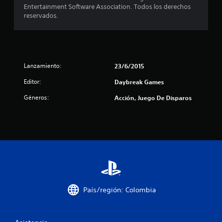
Entertainment Software Association. Todos los derechos
a
reservados.
d
e
c
Lanzamiento:
23/6/2015
Editor:
Daybreak Games
i
Géneros:
Acción, Juego De Disparos
n
c
o
e
s
País/región: Colombia
t
r