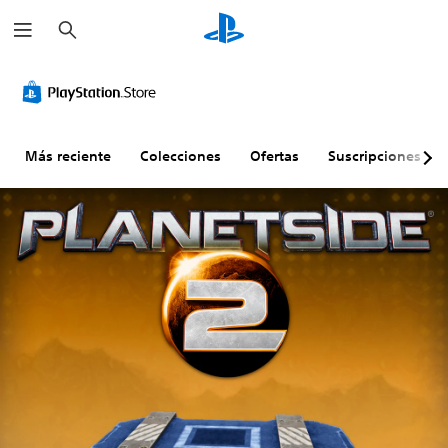
B
u
s
c
a
r
Más reciente
Colecciones
Ofertas
Suscripciones