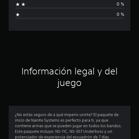
c
0 %
a
i
l
0 %
i
c
f
i
a
c
a
c
c
i
i
o
n
ó
Información legal y del
e
s
n
juego
p
r
o
¿No estás seguro de a qué imperio unirte? El paquete de
inicio de Nanite Systems es perfecto para ti, ya que
m
contiene armas que se pueden jugar en todos los bandos.
Este paquete incluye: NS-11C, NS-357 Underboss y un
e
potenciador de experiencia del escuadrón de 7 días.