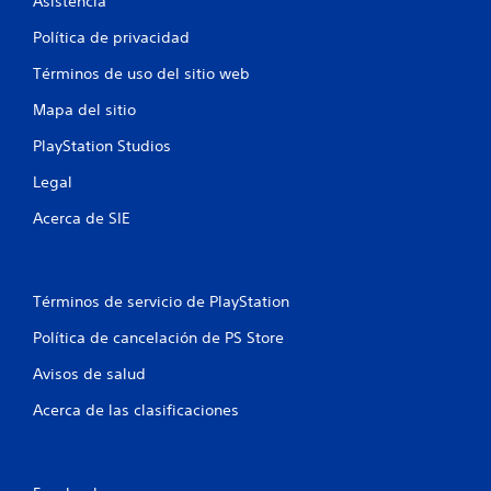
Asistencia
e
Política de privacidad
l
Términos de uso del sitio web
l
Mapa del sitio
a
PlayStation Studios
s
Legal
Acerca de SIE
e
n
u
Términos de servicio de PlayStation
Política de cancelación de PS Store
n
Avisos de salud
t
Acerca de las clasificaciones
o
t