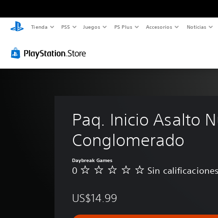
Tienda
PS5
Juegos
PS Plus
Accesorios
Noticias
Paq. Inicio Asalto 
Conglomerado
Daybreak Games
0
Sin calificacione
S
i
n
US$14.99
c
a
l