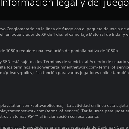
Información legal y del juego
vo Conglomerado en la línea de fuego con el paquete de inicio de a
el, un potenciador de XP de 1 día, el camuflaje Matorral de Indar y
D de 1080p requiere una resolución de pantalla nativa de 1080p.
y SEN está sujeto a los Términos de servicio, al Acuerdo de usuario 
sulta los términos en sonyentertainmentnetwork.com/terms-of-servic
/privacy-policy). *La función para varios jugadores online también
s.playstation.com/softwarelicense). La actividad en línea está sujeta
playstationnetwork.com/terms-of-service). Tarifa única para jugar e
tros sistemas PS4™ al iniciar sesión con esa cuenta.
pany LLC. PlanetSide es una marca registrada de Daybreak Game 