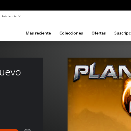
Asistencia
Más reciente
Colecciones
Ofertas
Suscripc
Nuevo 
s