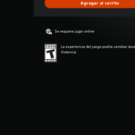
Agregar al carrito
i
f
i
c
a
Se requiere jugar online
c
i
o
La experiencia del juego podría cambiar dura
n
Violencia
e
s