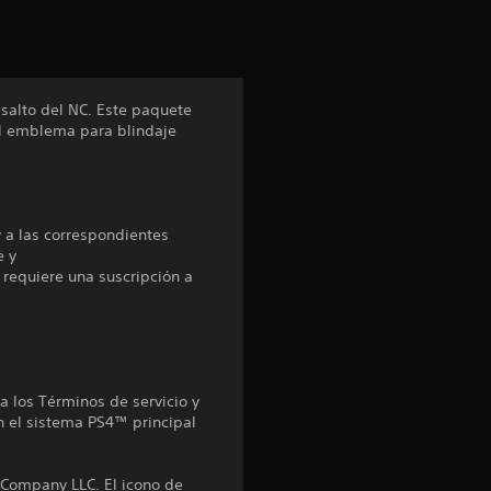
c
a
c
salto del NC. Este paquete
 el emblema para blindaje
i
o
n
y a las correspondientes
e y
e
 requiere una suscripción a
s
 a los Términos de servicio y
n el sistema PS4™ principal
Company LLC. El icono de