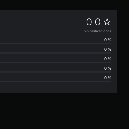
S
0.0
i
Sin calificaciones
0 %
n
0 %
c
0 %
a
0 %
0 %
l
i
f
i