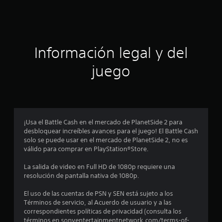
l
c
i
f
i
i
c
ó
a
Información legal y del
c
n
i
juego
o
p
n
e
r
s
o
¡Usa el Battle Cash en el mercado de PlanetSide 2 para
desbloquear increíbles avances para el juego! El Battle Cash
m
solo se puede usar en el mercado de PlanetSide 2, no es
válido para comprar en PlayStation®Store.
e
La salida de video en Full HD de 1080p requiere una
d
resolución de pantalla nativa de 1080p.
i
El uso de las cuentas de PSN y SEN está sujeto a los
Términos de servicio, al Acuerdo de usuario y a las
o
correspondientes políticas de privacidad (consulta los
términos en sonyentertainmentnetwork.com/terms-of-