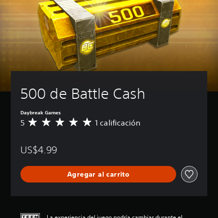
500 de Battle Cash
Daybreak Games
5
1 calificación
C
a
l
US$4.99
i
f
i
Agregar al carrito
c
a
c
i
ó
La experiencia del juego podría cambiar durante el