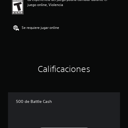
n
juego online, Violencia
p
r
o
m
e
Se requiere jugar online
d
i
o
:
5
e
s
Calificaciones
t
r
e
l
l
a
s
500 de Battle Cash
d
e
c
i
n