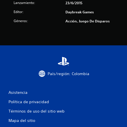
c
Lanzamiento:
23/6/2015
Editor:
Daybreak Games
i
Géneros:
Acción, Juego De Disparos
n
c
o
e
s
País/región: Colombia
t
r
Asistencia
e
Política de privacidad
l
Términos de uso del sitio web
l
Mapa del sitio