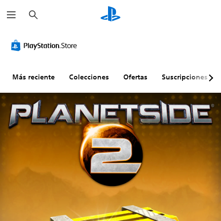
B
u
s
c
a
r
Más reciente
Colecciones
Ofertas
Suscripciones