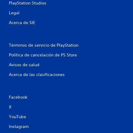
a
PlayStation Studios
s
Legal
Acerca de SIE
e
n
u
Términos de servicio de PlayStation
Política de cancelación de PS Store
n
Avisos de salud
t
Acerca de las clasificaciones
o
t
Facebook
a
X
l
YouTube
d
Instagram