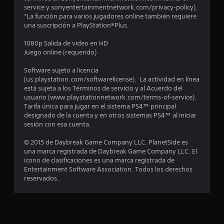
:
service y sonyentertainmentnetwork.com/privacy-policy).
*La función para varios jugadores online también requiere
1
una suscripción a PlayStation®Plus.
e
1080p Salida de video en HD
Juego online (requerido)
s
Software sujeto a licencia
(us.playstation.com/softwarelicense). La actividad en línea
t
está sujeta a los Términos de servicio y al Acuerdo del
usuario (www.playstationnetwork.com/terms-of-service).
r
Tarifa única para jugar en el sistema PS4™ principal
designado de la cuenta y en otros sistemas PS4™ al iniciar
e
sesión con esa cuenta.
l
© 2015 de Daybreak Game Company LLC. PlanetSide es
una marca registrada de Daybreak Game Company LLC. El
l
icono de clasificaciones es una marca registrada de
Entertainment Software Association. Todos los derechos
a
reservados.
d
e