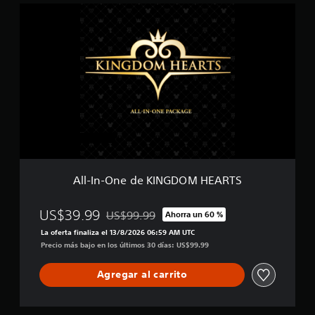
A
f
l
i
l
c
-
a
I
c
n
i
-
o
O
n
n
e
e
s
d
e
K
I
All-In-One de KINGDOM HEARTS
N
G
D
US$39.99
US$99.99
Ahorra un 60 %
Rebajado del precio original de US$99.99
O
La oferta finaliza el 13/8/2026 06:59 AM UTC
M
Precio más bajo en los últimos 30 días: US$99.99
H
E
Agregar al carrito
A
R
T
S