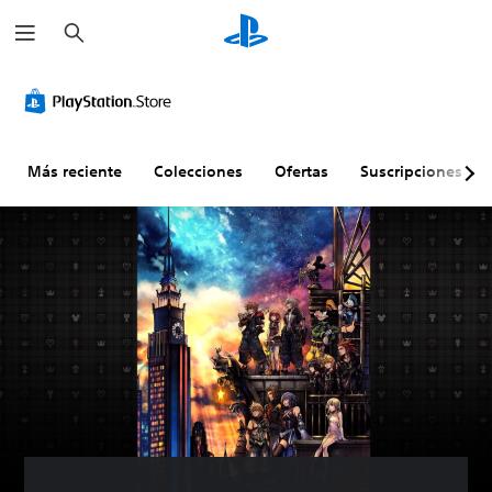
B
u
s
c
a
r
Más reciente
Colecciones
Ofertas
Suscripciones