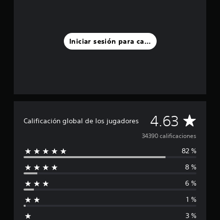
Iniciar sesión para calificar
C
4.63
Calificación global de los jugadores
a
34390 calificaciones
82 %
l
8 %
i
6 %
f
1 %
i
3 %