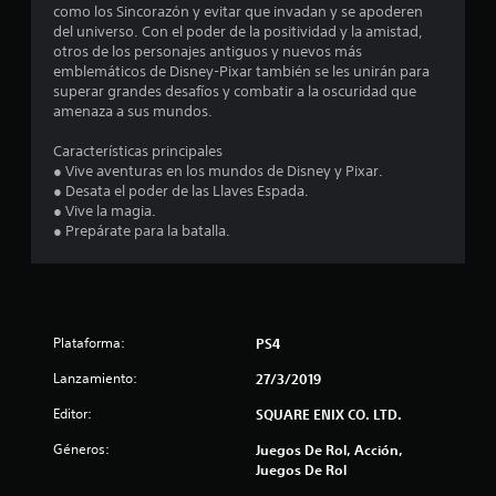
i
como los Sincorazón y evitar que invadan y se apoderen
del universo. Con el poder de la positividad y la amistad,
o
otros de los personajes antiguos y nuevos más
emblemáticos de Disney-Pixar también se les unirán para
:
superar grandes desafíos y combatir a la oscuridad que
amenaza a sus mundos.
4
Características principales
.
● Vive aventuras en los mundos de Disney y Pixar.
● Desata el poder de las Llaves Espada.
6
● Vive la magia.
● Prepárate para la batalla.
3
e
s
Plataforma:
PS4
t
Lanzamiento:
27/3/2019
Editor:
SQUARE ENIX CO. LTD.
r
Géneros:
Juegos De Rol, Acción,
e
Juegos De Rol