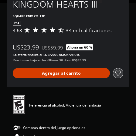
KINGDOM HEARTS III
SQUARE ENIX CO. LTD.
PS4
4.63
34 mil calificaciones
C
a
l
US$23.99
i
US$59.99
Ahorra un 60 %
Rebajado del precio original de US$59.99
f
La oferta finaliza el 13/8/2026 06:59 AM UTC
i
Precio más bajo en los últimos 30 días: US$59.99
c
a
Agregar al carrito
c
i
ó
n
p
r
Referencia al alcohol, Violencia de fantasía
o
m
e
d
Compras dentro del juego opcionales
i
o