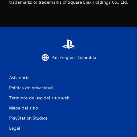
s
trademarks or trademarks of Square Enix Holdings Co., Ltd.
t
r
e
l
l
País/región: Colombia
a
Asistencia
s
Política de privacidad
e
Términos de uso del sitio web
n
Mapa del sitio
u
PlayStation Studios
n
Legal