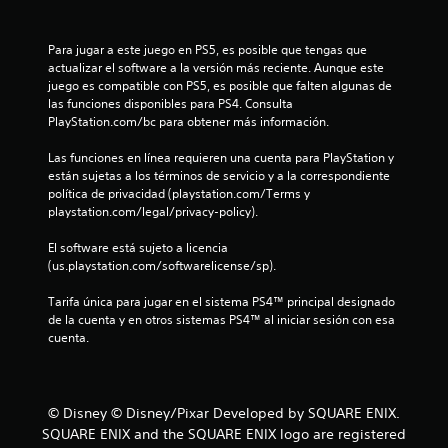
l
l
Para jugar a este juego en PS5, es posible que tengas que 
actualizar el software a la versión más reciente. Aunque este 
a
juego es compatible con PS5, es posible que falten algunas de 
las funciones disponibles para PS4. Consulta 
s
PlayStation.com/bc para obtener más información.
d
Las funciones en línea requieren una cuenta para PlayStation y 
están sujetas a los términos de servicio y a la correspondiente 
e
política de privacidad (playstation.com/Terms y 
playstation.com/legal/privacy-policy).
c
El software está sujeto a licencia 
i
(us.playstation.com/softwarelicense/sp).
n
Tarifa única para jugar en el sistema PS4™ principal designado 
de la cuenta y en otros sistemas PS4™ al iniciar sesión con esa 
c
cuenta.
o
e
© Disney © Disney/Pixar Developed by SQUARE ENIX.
SQUARE ENIX and the SQUARE ENIX logo are registered