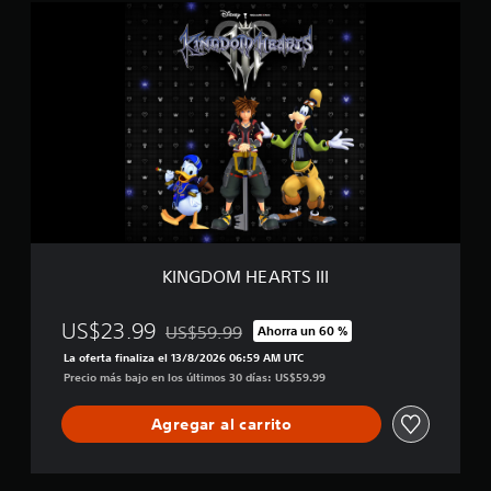
K
I
N
G
D
O
M
H
E
A
R
T
S
I
KINGDOM HEARTS III
I
I
US$23.99
US$59.99
Ahorra un 60 %
Rebajado del precio original de US$59.99
La oferta finaliza el 13/8/2026 06:59 AM UTC
Precio más bajo en los últimos 30 días: US$59.99
Agregar al carrito