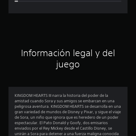
c
a
c
i
ó
Información legal y del
n
juego
p
r
o
KINGDOM HEARTS III narra la historia del poder de la
amistad cuando Sora y sus amigos se embarcan en una
m
peligrosa aventura. KINGDOM HEARTS se desarrolla en una
gran variedad de mundos de Disney y Pixar, y sigue el viaje
e
de Sora, un niño que ignora que es heredero de un poder
espectacular. El Pato Donald y Goofy, dos emisarios
d
enviados por el Rey Mickey desde el Castillo Disney, se
unirán a Sora para detener a una fuerza maligna conocida