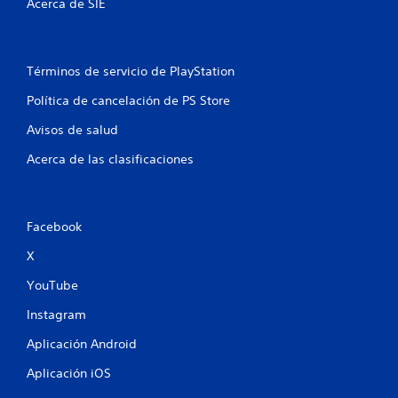
t
Acerca de SIE
o
t
Términos de servicio de PlayStation
a
Política de cancelación de PS Store
l
Avisos de salud
d
Acerca de las clasificaciones
e
3
Facebook
X
4
YouTube
3
Instagram
9
Aplicación Android
0
Aplicación iOS
c