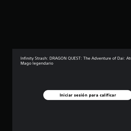
l
a
s
d
e
c
i
n
c
o
Infinity Strash: DRAGON QUEST: The Adventure of Dai: A
e
Mago legendario
s
t
r
e
l
l
Iniciar sesión para calificar
a
s
e
n
u
n
t