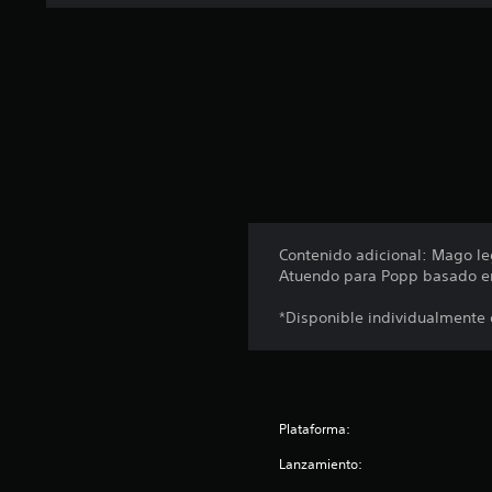
o
t
a
l
d
e
3
c
a
l
i
f
Contenido adicional: Mago l
i
Atuendo para Popp basado en 
c
a
*Disponible individualmente o
c
i
o
n
e
Plataforma:
s
Lanzamiento: