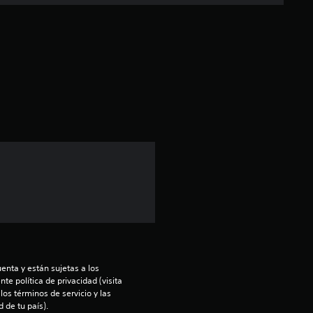
c
a
c
i
ó
n
p
r
o
m
enta y están sujetas a los 
te política de privacidad (visita 
os términos de servicio y las 
e
 de tu país).