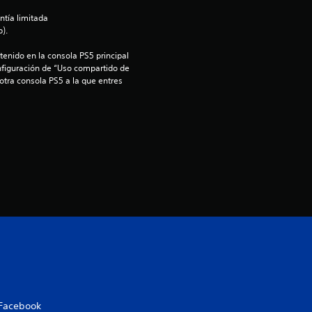
d
ntía limitada 
).
i
enido en la consola PS5 principal 
nfiguración de “Uso compartido de 
o
 otra consola PS5 a la que entres 
:
5
e
s
t
r
e
l
Facebook