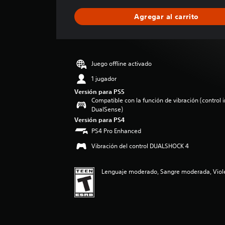
f
i
Agregar al carrito
c
a
c
i
ó
Juego offline activado
n
p
1 jugador
r
Versión para PS5
o
Compatible con la función de vibración (control 
m
DualSense)
e
Versión para PS4
d
PS4 Pro Enhanced
i
o
Vibración del control DUALSHOCK 4
:
5
Lenguaje moderado, Sangre moderada, Viole
e
s
t
r
e
l