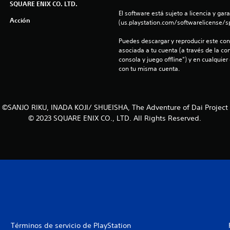
SQUARE ENIX CO. LTD.
El software está sujeto a licencia y gara
Acción
(us.playstation.com/softwarelicense/sp
Puedes descargar y reproducir este cont
asociada a tu cuenta (a través de la co
consola y juego offline”) y en cualquier
con tu misma cuenta.
©SANJO RIKU, INADA KOJI/ SHUEISHA, The Adventure of Dai Project
© 2023 SQUARE ENIX CO., LTD. All Rights Reserved.
Términos de servicio de PlayStation