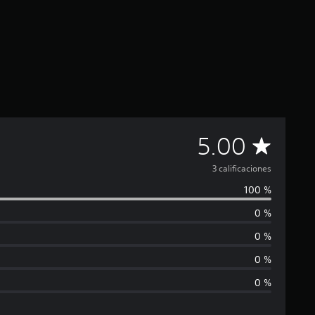
C
5.00
a
3 calificaciones
100 %
l
0 %
i
0 %
f
0 %
0 %
i