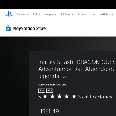
Tienda
PS5
Juegos
PS Plus
Accesorios
Noticias
Infinity Strash: DRAGON QUES
Adventure of Dai: Atuendo d
legendario
SQUARE ENIX CO. LTD.
PS4
PS5
5
3 calificaciones
C
a
l
US$1.49
i