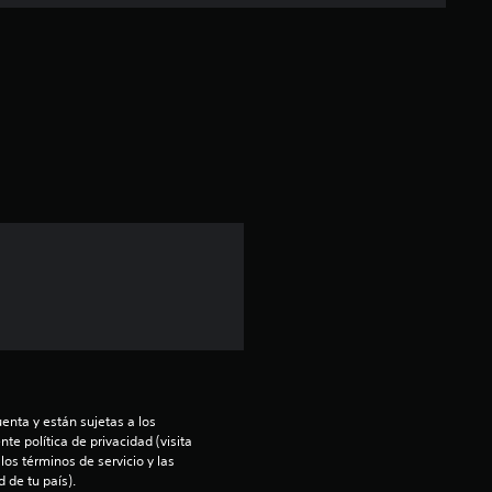
c
a
c
i
ó
n
p
r
o
m
enta y están sujetas a los 
te política de privacidad (visita 
os términos de servicio y las 
e
 de tu país).