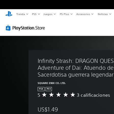
Tienda
PS5
Juegos
PS Plus
Accesorios
Noticias
Infinity Strash: DRAGON QUES
Adventure of Dai: Atuendo de
Sacerdotisa guerrera legendar
SQUARE ENIX CO. LTD.
PS4
PS5
5
3 calificaciones
C
a
l
US$1.49
i