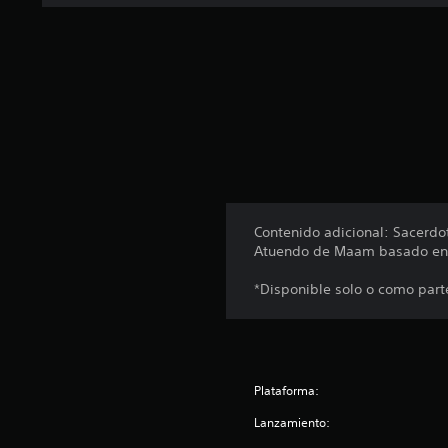
o
t
a
l
d
e
3
c
a
l
i
f
Contenido adicional: Sacerdo
i
Atuendo de Maam basado en la
c
a
*Disponible solo o como parte
c
i
o
n
e
Plataforma:
s
Lanzamiento: