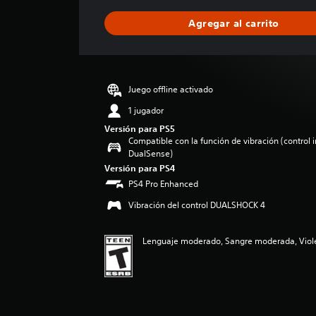
f
i
Agregar al carrito
c
a
c
i
ó
Juego offline activado
n
p
1 jugador
r
Versión para PS5
o
Compatible con la función de vibración (control 
m
DualSense)
e
Versión para PS4
d
PS4 Pro Enhanced
i
o
Vibración del control DUALSHOCK 4
:
5
Lenguaje moderado, Sangre moderada, Viole
e
s
t
r
e
l