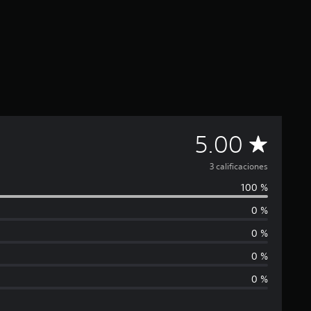
C
5.00
a
3 calificaciones
100 %
l
0 %
i
0 %
f
0 %
0 %
i