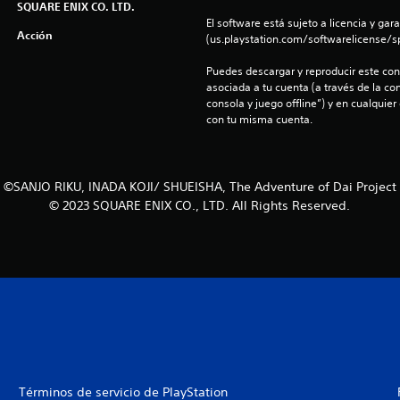
SQUARE ENIX CO. LTD.
El software está sujeto a licencia y gara
Acción
(us.playstation.com/softwarelicense/sp
Puedes descargar y reproducir este cont
asociada a tu cuenta (a través de la co
consola y juego offline”) y en cualquier
con tu misma cuenta.
©SANJO RIKU, INADA KOJI/ SHUEISHA, The Adventure of Dai Project
© 2023 SQUARE ENIX CO., LTD. All Rights Reserved.
Términos de servicio de PlayStation