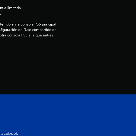
d
ntía limitada 
).
i
enido en la consola PS5 principal 
nfiguración de “Uso compartido de 
o
 otra consola PS5 a la que entres 
:
5
e
s
t
r
e
l
Facebook