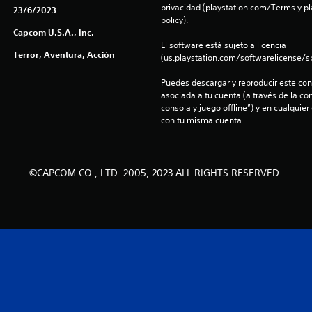
privacidad (playstation.com/Terms y pl
23/6/2023
policy).
Capcom U.S.A., Inc.
El software está sujeto a licencia 
Terror, Aventura, Acción
(us.playstation.com/softwarelicense/sp
Puedes descargar y reproducir este cont
asociada a tu cuenta (a través de la co
consola y juego offline”) y en cualquier
con tu misma cuenta.
©CAPCOM CO., LTD. 2005, 2023 ALL RIGHTS RESERVED.