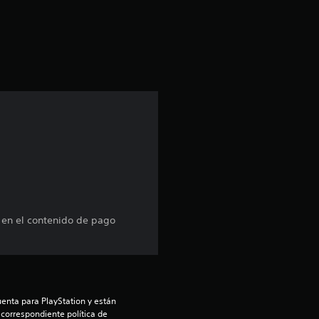
c
i
ó
n
p
r
o
m
e en el contenido de pago
e
d
enta para PlayStation y están 
i
 correspondiente política de 