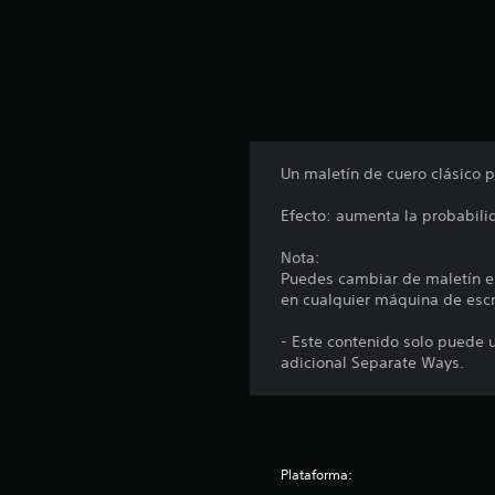
u
n
t
o
t
a
l
d
e
Un maletín de cuero clásico 
6
1
Efecto: aumenta la probabili
c
a
Nota:
l
Puedes cambiar de maletín e
i
en cualquier máquina de escr
f
i
- Este contenido solo puede u
c
adicional Separate Ways.
a
c
i
o
n
Plataforma:
e