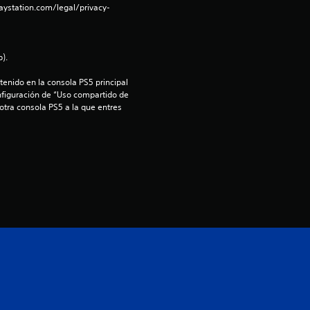
aystation.com/legal/privacy-
o
:
).
4
enido en la consola PS5 principal 
nfiguración de “Uso compartido de 
.
 otra consola PS5 a la que entres 
8
e
s
t
r
e