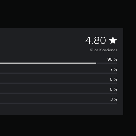
C
4.80
a
61 calificaciones
90 %
l
7 %
i
0 %
f
0 %
3 %
i
c
a