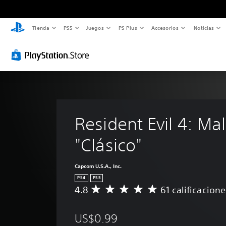
Tienda
PS5
Juegos
PS Plus
Accesorios
Noticias
Resident Evil 4: Mal
"Clásico"
Capcom U.S.A., Inc.
PS4
PS5
4.8
61 calificacione
C
a
l
US$0.99
i