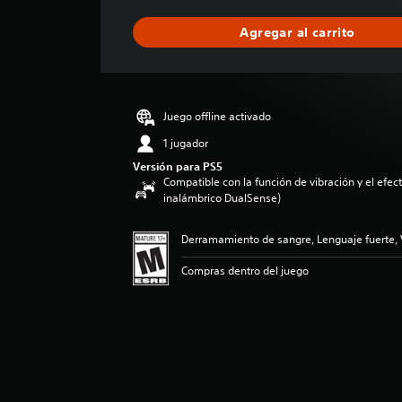
f
i
Agregar al carrito
c
a
c
i
ó
Juego offline activado
n
p
1 jugador
r
Versión para PS5
o
Compatible con la función de vibración y el efecto
m
inalámbrico DualSense)
e
d
Derramamiento de sangre, Lenguaje fuerte, 
i
o
Compras dentro del juego
:
4
.
8
e
s
t
r