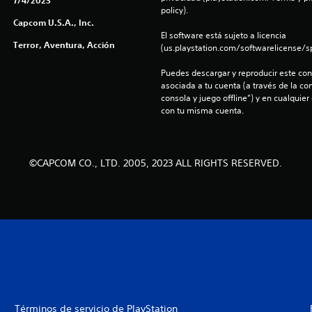
7/4/2023
policy).
Capcom U.S.A., Inc.
El software está sujeto a licencia 
Terror, Aventura, Acción
(us.playstation.com/softwarelicense/sp
Puedes descargar y reproducir este cont
asociada a tu cuenta (a través de la co
consola y juego offline”) y en cualquier
con tu misma cuenta.
©CAPCOM CO., LTD. 2005, 2023 ALL RIGHTS RESERVED.
Términos de servicio de PlayStation