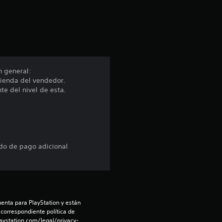
c
i
ó
n
n general:
 tienda del vendedor.
p
e del nivel de esta.
r
o
m
ido de pago adicional
e
d
enta para PlayStation y están 
i
 correspondiente política de 
aystation.com/legal/privacy-