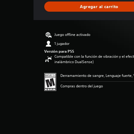
i
Agregar al carrito
c
a
c
i
ó
Juego offline activado
n
p
1 jugador
r
Versión para PS5
o
Compatible con la función de vibración y el efecto
m
inalámbrico DualSense)
e
d
Derramamiento de sangre, Lenguaje fuerte, 
i
o
Compras dentro del juego
:
4
.
1
4
e
s
t
r