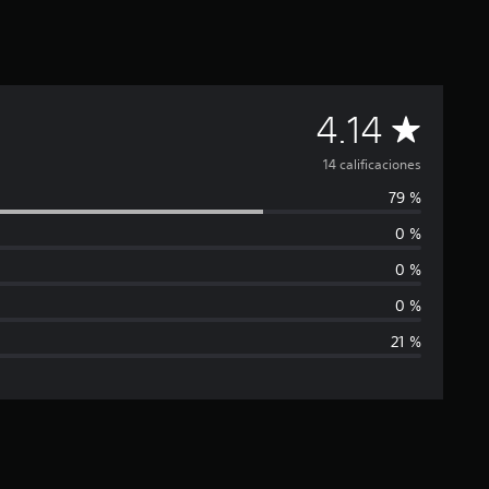
C
4.14
a
14 calificaciones
79 %
l
0 %
i
0 %
f
0 %
21 %
i
c
a