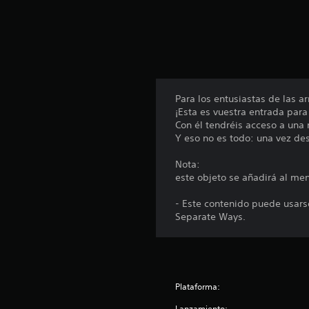
u
n
t
o
t
a
l
d
Para los entusiastas de las a
e
¡Esta es vuestra entrada para
1
Con él tendréis acceso a una
4
Y eso no es todo: una vez des
c
a
Nota:
l
este objeto se añadirá al me
i
f
- Este contenido puede usarse
i
Separate Ways.
c
a
c
i
o
Plataforma:
n
e
Lanzamiento: