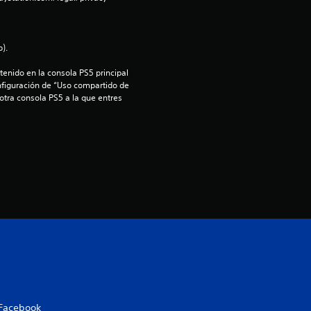
o
:
).
4
enido en la consola PS5 principal 
nfiguración de “Uso compartido de 
.
 otra consola PS5 a la que entres 
1
4
e
s
t
r
e
Facebook