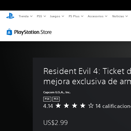
Tienda
PS5
Juegos
PS Plus
Accesorios
Noticias
Resident Evil 4: Ticket 
mejora exclusiva de arm
Capcom U.S.A., Inc.
PS4
PS5
4.14
14 calificacio
C
a
l
US$2.99
i
f