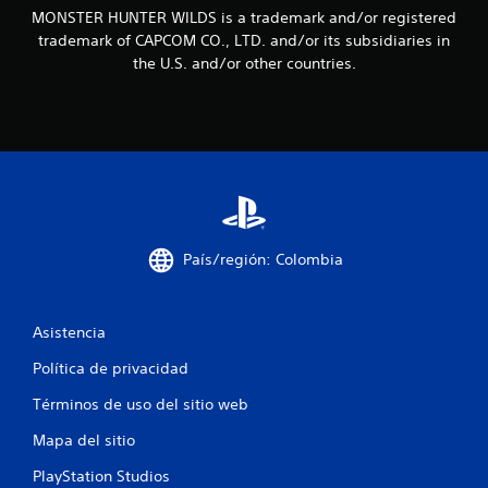
MONSTER HUNTER WILDS is a trademark and/or registered
i
trademark of CAPCOM CO., LTD. and/or its subsidiaries in
the U.S. and/or other countries.
n
c
o
e
s
País/región: Colombia
t
r
Asistencia
e
Política de privacidad
l
Términos de uso del sitio web
l
Mapa del sitio
a
PlayStation Studios