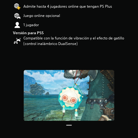
o
Admite hasta 4 jugadores online que tengan PS Plus
:
Juego online opcional
4
.
1 jugador
7
Versión para PS5
1
Compatible con la función de vibración y el efecto de gatillo
e
(control inalámbrico DualSense)
s
t
r
e
l
l
a
s
d
e
c
i
n
c
o
e
s