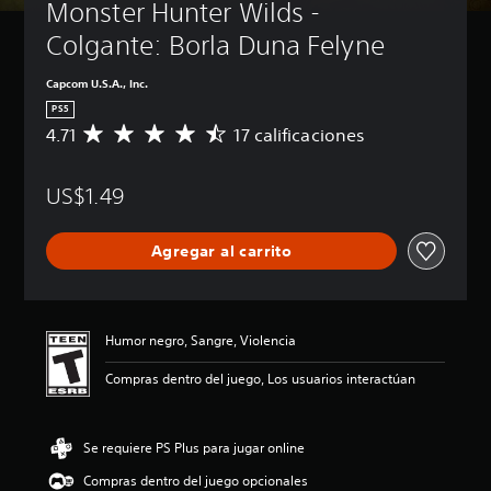
Monster Hunter Wilds - 
Colgante: Borla Duna Felyne
Capcom U.S.A., Inc.
PS5
4.71
17 calificaciones
C
a
l
US$1.49
i
f
i
Agregar al carrito
c
a
c
i
ó
Humor negro, Sangre, Violencia
n
p
Compras dentro del juego, Los usuarios interactúan
r
o
m
Se requiere PS Plus para jugar online
e
d
Compras dentro del juego opcionales
i