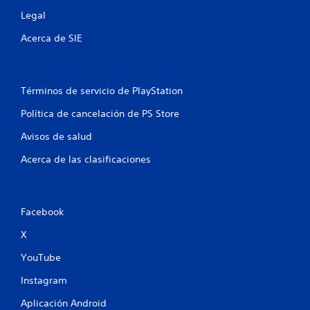
s
Legal
Acerca de SIE
e
n
u
Términos de servicio de PlayStation
Política de cancelación de PS Store
n
Avisos de salud
t
Acerca de las clasificaciones
o
t
Facebook
a
X
l
YouTube
d
Instagram
e
Aplicación Android