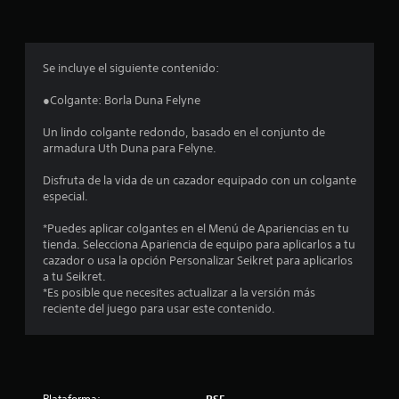
p
r
o
Se incluye el siguiente contenido:
m
●Colgante: Borla Duna Felyne
e
Un lindo colgante redondo, basado en el conjunto de
armadura Uth Duna para Felyne.
d
Disfruta de la vida de un cazador equipado con un colgante
i
especial.
o
*Puedes aplicar colgantes en el Menú de Apariencias en tu
tienda. Selecciona Apariencia de equipo para aplicarlos a tu
:
cazador o usa la opción Personalizar Seikret para aplicarlos
a tu Seikret.
4
*Es posible que necesites actualizar a la versión más
reciente del juego para usar este contenido.
.
7
1
Plataforma:
PS5