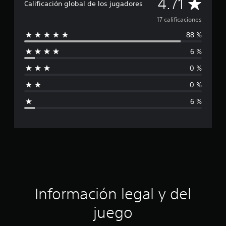
C
4.71
i
Calificación global de los jugadores
c
a
17 calificaciones
a
c
88 %
l
i
o
6 %
i
n
e
0 %
f
s
0 %
i
6 %
c
a
c
i
ó
Información legal y del
n
juego