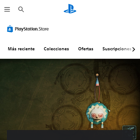
B
u
s
c
a
r
Más reciente
Colecciones
Ofertas
Suscripciones