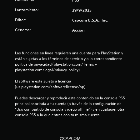
e
Lanzamiento:
29/9/2025
s
Editor:
Capcom U.S.A., Inc.
Géneros:
Acción
t
r
Las funciones en línea requieren una cuenta para PlayStation y 
e
están sujetas a los términos de servicio y a la correspondiente 
política de privacidad (playstation.com/Terms y 
l
playstation.com/legal/privacy-policy).
l
El software está sujeto a licencia 
(us.playstation.com/softwarelicense/sp).
a
Puedes descargar y reproducir este contenido en la consola PS5 
s
principal asociada a tu cuenta (a través de la configuración de 
“Uso compartido de consola y juego offline”) y en cualquier otra 
d
consola PS5 a la que entres con tu misma cuenta.
e
c
©CAPCOM