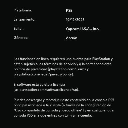
e
Plataforma:
PS5
s
Lanzamiento:
19/12/2025
Editor:
t
Capcom U.S.A., Inc.
Géneros:
Acción
r
e
Las funciones en línea requieren una cuenta para PlayStation y 
l
están sujetas a los términos de servicio y a la correspondiente 
política de privacidad (playstation.com/Terms y 
l
playstation.com/legal/privacy-policy).
a
El software está sujeto a licencia 
(us.playstation.com/softwarelicense/sp).
s
Puedes descargar y reproducir este contenido en la consola PS5 
d
principal asociada a tu cuenta (a través de la configuración de 
“Uso compartido de consola y juego offline”) y en cualquier otra 
e
consola PS5 a la que entres con tu misma cuenta.
c