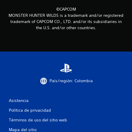
i
©CAPCOM
MONSTER HUNTER WILDS is a trademark and/or registered
n
trademark of CAPCOM CO., LTD. and/or its subsidiaries in
the U.S. and/or other countries.
c
o
e
s
t
País/región: Colombia
r
e
Asistencia
l
Política de privacidad
l
Términos de uso del sitio web
a
Mapa del sitio