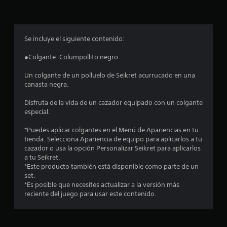
p
r
o
Se incluye el siguiente contenido:
m
●Colgante: Columpollito negro
e
Un colgante de un polluelo de Seikret acurrucado en una
canasta negra.
d
Disfruta de la vida de un cazador equipado con un colgante
i
especial.
o
*Puedes aplicar colgantes en el Menú de Apariencias en tu
tienda. Selecciona Apariencia de equipo para aplicarlos a tu
:
cazador o usa la opción Personalizar Seikret para aplicarlos
a tu Seikret.
4
*Este producto también está disponible como parte de un
set.
.
*Es posible que necesites actualizar a la versión más
reciente del juego para usar este contenido.
3
5