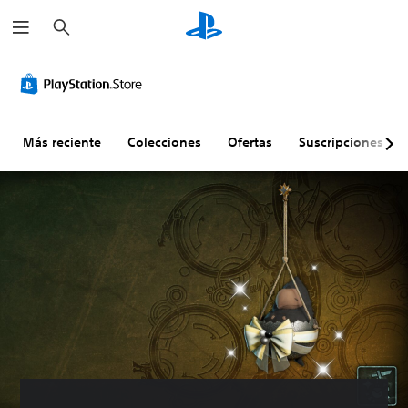
B
u
s
c
a
r
Más reciente
Colecciones
Ofertas
Suscripciones