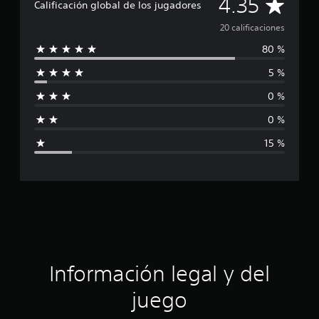
C
4.35
i
Calificación global de los jugadores
c
a
20 calificaciones
a
c
80 %
l
i
o
5 %
i
n
e
0 %
f
s
0 %
i
15 %
c
a
c
i
ó
Información legal y del
n
juego