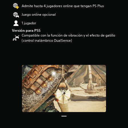
o
Admite hasta 4 jugadores online que tengan PS Plus
:
Juego online opcional
4
.
1 jugador
3
Versión para PS5
5
Compatible con la función de vibración y el efecto de gatillo
e
(control inalámbrico DualSense)
s
t
r
e
l
l
a
s
d
e
c
i
n
c
o
e
s