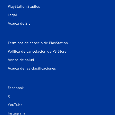
s
PlayStation Studios
e
Legal
Acerca de SIE
n
u
n
Términos de servicio de PlayStation
Política de cancelación de PS Store
t
Avisos de salud
o
Acerca de las clasificaciones
t
a
Facebook
l
X
d
YouTube
e
Instagram