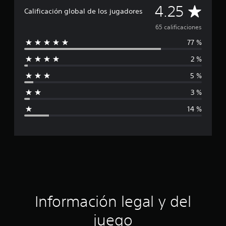
f
C
4.25
i
Calificación global de los jugadores
c
a
65 calificaciones
a
c
77 %
l
i
o
2 %
i
n
e
5 %
f
s
3 %
i
14 %
c
a
c
i
ó
Información legal y del
n
juego