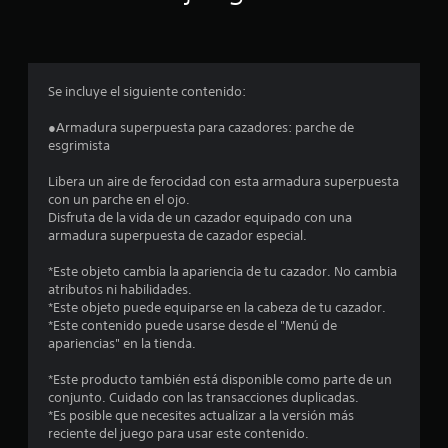
p
r
o
Se incluye el siguiente contenido:
m
●Armadura superpuesta para cazadores: parche de
esgrimista
e
Libera un aire de ferocidad con esta armadura superpuesta
d
con un parche en el ojo.
Disfruta de la vida de un cazador equipado con una
i
armadura superpuesta de cazador especial.
o
*Este objeto cambia la apariencia de tu cazador. No cambia
atributos ni habilidades.
:
*Este objeto puede equiparse en la cabeza de tu cazador.
*Este contenido puede usarse desde el "Menú de
4
apariencias" en la tienda.
.
*Este producto también está disponible como parte de un
conjunto. Cuidado con las transacciones duplicadas.
2
*Es posible que necesites actualizar a la versión más
reciente del juego para usar este contenido.