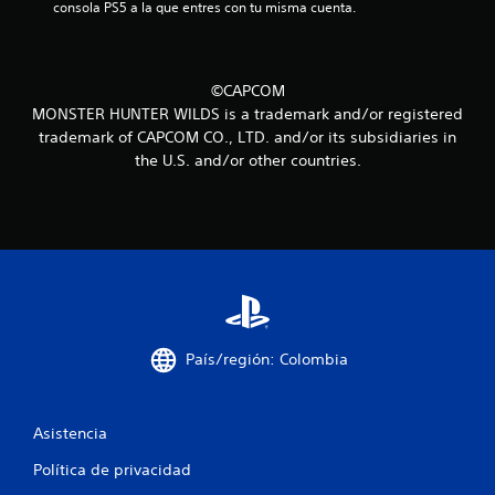
c
consola PS5 a la que entres con tu misma cuenta.
i
n
©CAPCOM
MONSTER HUNTER WILDS is a trademark and/or registered
c
trademark of CAPCOM CO., LTD. and/or its subsidiaries in
the U.S. and/or other countries.
o
e
s
t
r
País/región: Colombia
e
l
Asistencia
l
Política de privacidad