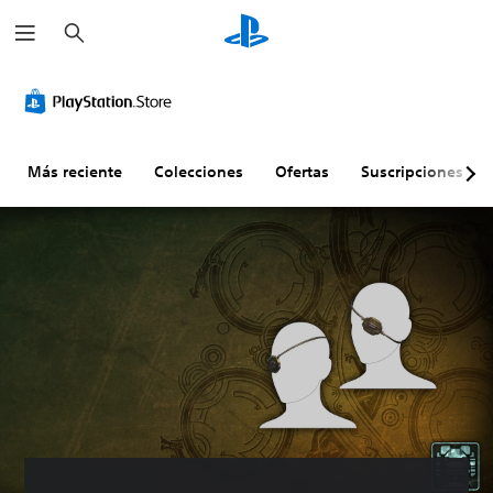
B
u
s
c
a
r
Más reciente
Colecciones
Ofertas
Suscripciones