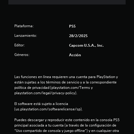
5
e
s
Plataforma:
PS5
t
Lanzamiento:
28/2/2025
Editor:
Capcom U.S.A., Inc.
r
Géneros:
Acción
e
l
Las funciones en línea requieren una cuenta para PlayStation y 
l
están sujetas a los términos de servicio y a la correspondiente 
política de privacidad (playstation.com/Terms y 
a
playstation.com/legal/privacy-policy).
s
El software está sujeto a licencia 
(us.playstation.com/softwarelicense/sp).
d
Puedes descargar y reproducir este contenido en la consola PS5 
e
principal asociada a tu cuenta (a través de la configuración de 
“Uso compartido de consola y juego offline”) y en cualquier otra 