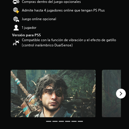
Compras dentro del juego opcionales
i
o
Admite hasta 4 jugadores online que tengan PS Plus
:
Juego online opcional
4
.
1 jugador
2
Versión para PS5
5
Compatible con la función de vibración y el efecto de gatillo
e
(control inalámbrico DualSense)
s
t
r
e
l
l
a
s
d
e
c
i
n
c
o
e
s