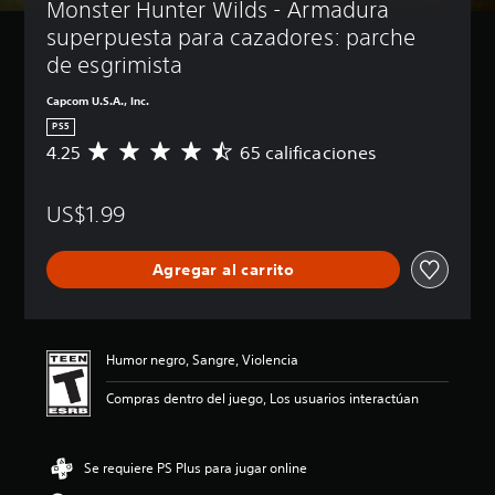
Monster Hunter Wilds - Armadura 
superpuesta para cazadores: parche 
de esgrimista
Capcom U.S.A., Inc.
PS5
4.25
65 calificaciones
C
a
l
US$1.99
i
f
i
Agregar al carrito
c
a
c
i
ó
Humor negro, Sangre, Violencia
n
p
Compras dentro del juego, Los usuarios interactúan
r
o
m
Se requiere PS Plus para jugar online
e
d