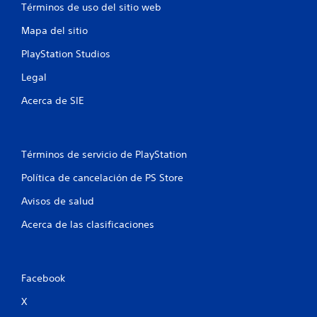
a
Términos de uso del sitio web
s
Mapa del sitio
e
PlayStation Studios
n
Legal
Acerca de SIE
u
n
Términos de servicio de PlayStation
t
Política de cancelación de PS Store
o
Avisos de salud
t
Acerca de las clasificaciones
a
l
Facebook
d
X