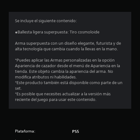
r
o
Se incluye el siguiente contenido:
m
●Ballesta ligera superpuesta: Tiro cosmoloide
e
Arma superpuesta con un diseño elegante, futurista y de
alta tecnología que cambia cuando la llevas en la mano.
d
*Puedes aplicar las Armas personalizadas en la opción
i
Apariencia de cazador desde el menú de Apariencia en la
tienda. Este objeto cambia la apariencia del arma. No
o
modifica atributos ni habilidades.
*Este producto también está disponible como parte de un
:
set.
*Es posible que necesites actualizar a la versión más
4
reciente del juego para usar este contenido.
.
4
Plataforma:
PS5
5