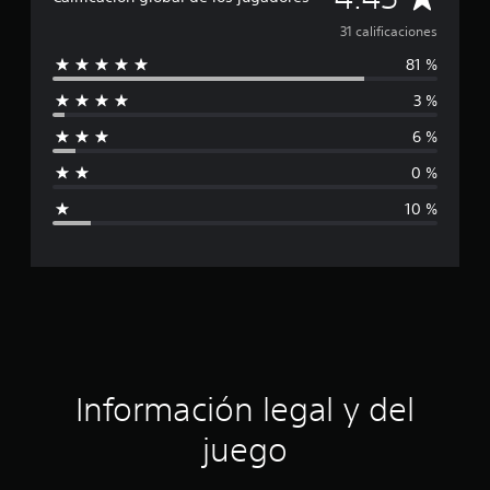
c
a
31 calificaciones
a
c
81 %
l
i
o
3 %
i
n
e
6 %
f
s
0 %
i
10 %
c
a
c
i
ó
Información legal y del
n
juego
p