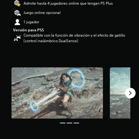
o
Admite hasta 4 jugadores online que tengan PS Plus
:
Juego online opcional
4
.
1 jugador
4
Versión para PS5
5
Compatible con la función de vibración y el efecto de gatillo
e
(control inalámbrico DualSense)
s
t
r
e
l
l
a
s
d
e
c
i
n
c
o
e
s
t