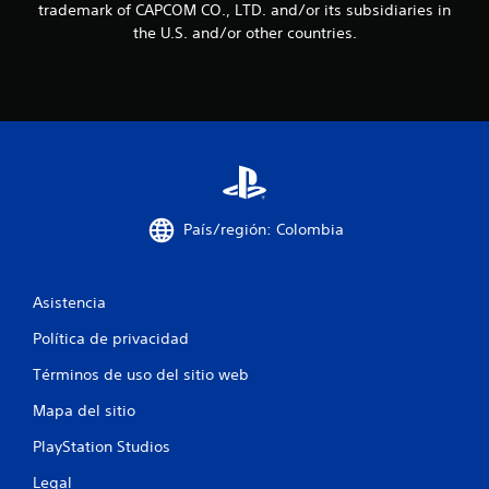
trademark of CAPCOM CO., LTD. and/or its subsidiaries in
i
the U.S. and/or other countries.
n
c
o
e
s
País/región: Colombia
t
r
Asistencia
e
Política de privacidad
Términos de uso del sitio web
l
Mapa del sitio
l
PlayStation Studios
a
Legal