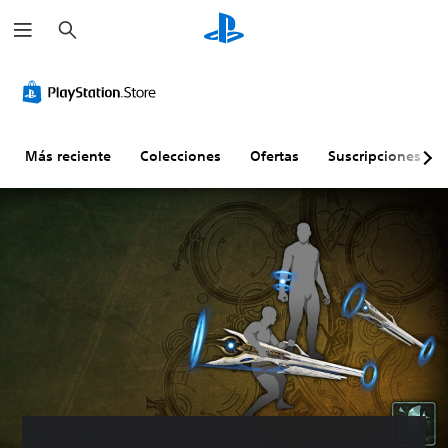
B
u
s
c
a
r
Más reciente
Colecciones
Ofertas
Suscripciones