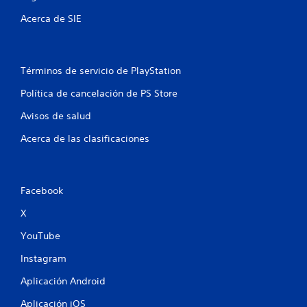
s
Acerca de SIE
e
n
Términos de servicio de PlayStation
u
Política de cancelación de PS Store
n
Avisos de salud
t
Acerca de las clasificaciones
o
t
Facebook
a
X
l
YouTube
Instagram
d
Aplicación Android
e
Aplicación iOS