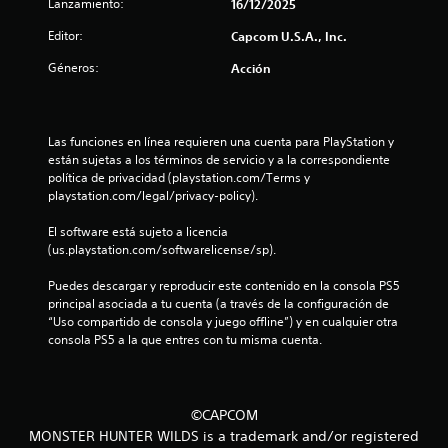
Lanzamiento:
16/12/2025
e
Editor:
Capcom U.S.A., Inc.
s
Géneros:
Acción
t
r
Las funciones en línea requieren una cuenta para PlayStation y 
están sujetas a los términos de servicio y a la correspondiente 
e
política de privacidad (playstation.com/Terms y 
playstation.com/legal/privacy-policy).
l
El software está sujeto a licencia 
l
(us.playstation.com/softwarelicense/sp).
a
Puedes descargar y reproducir este contenido en la consola PS5 
principal asociada a tu cuenta (a través de la configuración de 
s
“Uso compartido de consola y juego offline”) y en cualquier otra 
consola PS5 a la que entres con tu misma cuenta.
d
e
©CAPCOM
c
MONSTER HUNTER WILDS is a trademark and/or registered