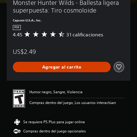
Monster Hunter Wilds - Ballesta ligera 
superpuesta: Tiro cosmoloide
Capcom U.S.A., Inc.
PS5
4.45
31 calificaciones
C
a
l
US$2.49
i
f
i
Agregar al carrito
c
a
c
i
ó
Humor negro, Sangre, Violencia
n
p
Compras dentro del juego, Los usuarios interactúan
r
o
m
Se requiere PS Plus para jugar online
e
d
Compras dentro del juego opcionales
i