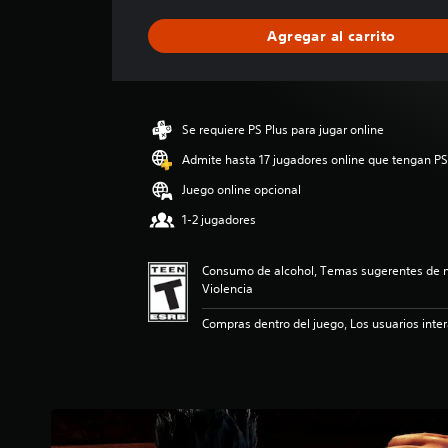
f
i
Agregar al carrito
c
a
c
i
ó
Se requiere PS Plus para jugar online
n
p
Admite hasta 17 jugadores online que tengan PS
r
Juego online opcional
o
m
1-2 jugadores
e
d
Consumo de alcohol, Temas sugerentes de 
i
Violencia
o
:
Compras dentro del juego, Los usuarios inte
4
.
4
6
e
s
t