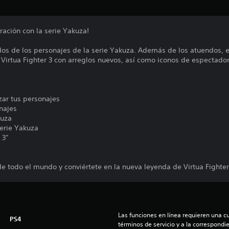
ración con la serie Yakuza!
ndos de los personajes de la serie Yakuza. Además de los atuendos, 
irtua Fighter 3 con arreglos nuevos, así como iconos de espectador 
ar tus personajes
najes
kuza
erie Yakuza
 3"
e todo el mundo y conviértete en la nueva leyenda de Virtua Fighter
Las funciones en línea requieren una cu
PS4
términos de servicio y a la correspondien