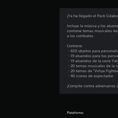
n
e
s
¡Ya ha llegado el Pack Colabo
Incluye la música y los atue
contiene temas musicales de V
a los combates.
Contiene:
・650 objetos para personaliz
・19 atuendos para tus perso
・19 atuendos de la serie Ya
・20 temas musicales de la s
・20 temas de "Virtua Fighter
・40 iconos de espectador
¡Compite contra adversarios d
Plataforma: