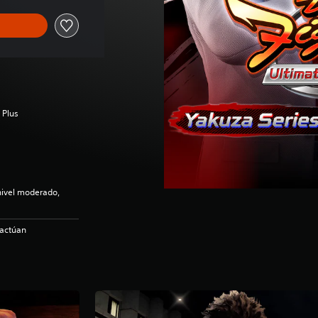
 Plus
nivel moderado,
ractúan