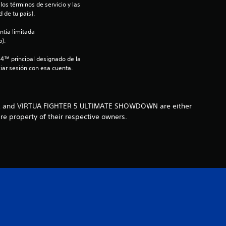
os términos de servicio y las 
4
 de tu país).
.
ntía limitada 
).
4
S4™ principal designado de la 
iar sesión con esa cuenta.
6
e
GHTER and VIRTUA FIGHTER 5 ULTIMATE SHOWDOWN are either
s
e property of their respective owners.
t
r
e
l
l