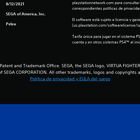
playstationnetwork.com para consultar l
8/12/2021
correspondientes políticas de privacidad
SEGA of America, Inc.
El software está sujeto a licencia y gara
Pelea
(us.playstation.com/softwarelicense/sp
Tarifa única para jugar en el sistema P
cuenta y en otros sistemas PS4™ al inic
U.S. Patent and Trademark Office. SEGA, the SEGA logo, VIRTUA FI
f SEGA CORPORATION. All other trademarks, logos and copyrights ar
Política de privacidad y EULA del juego