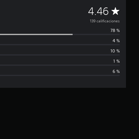
C
4.46
a
139 calificaciones
78 %
l
4 %
i
10 %
f
1 %
6 %
i
c
a
c
i