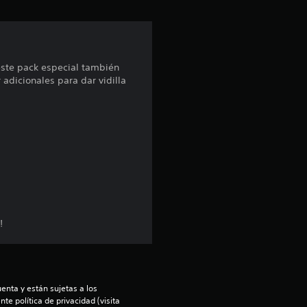
ó
n
p
este pack especial también
adicionales para dar vidilla
r
o
m
e
d
!
i
o
:
enta y están sujetas a los 
te política de privacidad (visita 