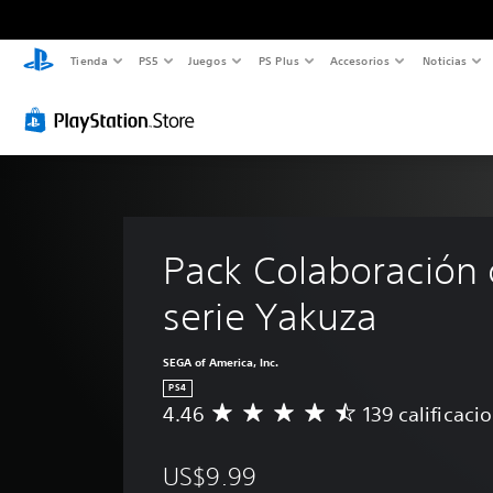
Tienda
PS5
Juegos
PS Plus
Accesorios
Noticias
Pack Colaboración 
serie Yakuza
SEGA of America, Inc.
PS4
4.46
139 calificaci
C
a
l
US$9.99
i