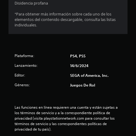
Disidencia profana
i
*Para obtener más información sobre cada uno de los
o
elementos del contenido descargable, consulta las listas
individuales.
:
4
.
Plataforma:
PS4, PS5
8
Lanzamiento:
14/6/2024
3
Editor:
SEGA of America, Inc.
Géneros:
Juegos De Rol
e
s
Las funciones en línea requieren una cuenta y están sujetas a 
t
los términos de servicio y a la correspondiente política de 
privacidad (visita playstationnetwork.com para consultar los 
r
términos de servicio y las correspondientes políticas de 
privacidad de tu país).
e