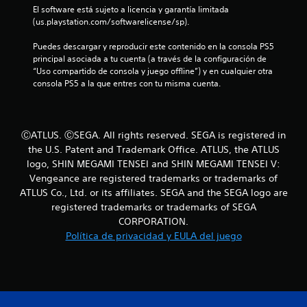
El software está sujeto a licencia y garantía limitada 
l
(us.playstation.com/softwarelicense/sp).
l
Puedes descargar y reproducir este contenido en la consola PS5 
principal asociada a tu cuenta (a través de la configuración de 
a
“Uso compartido de consola y juego offline”) y en cualquier otra 
consola PS5 a la que entres con tu misma cuenta.
s
d
ⒸATLUS. ⒸSEGA. All rights reserved. SEGA is registered in
e
the U.S. Patent and Trademark Office. ATLUS, the ATLUS
logo, SHIN MEGAMI TENSEI and SHIN MEGAMI TENSEI V:
c
Vengeance are registered trademarks or trademarks of
i
ATLUS Co., Ltd. or its affiliates. SEGA and the SEGA logo are
registered trademarks or trademarks of SEGA
n
CORPORATION.
Política de privacidad y EULA del juego
c
o
e