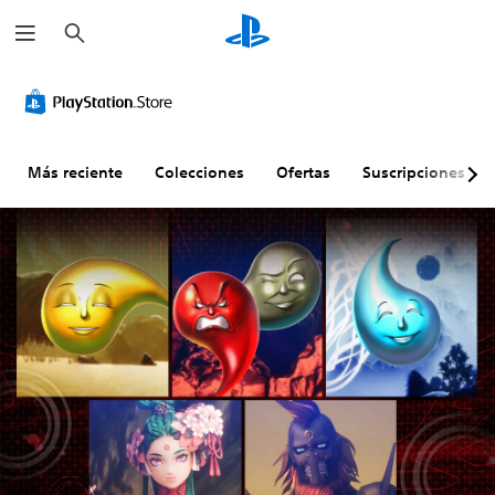
B
u
s
c
a
r
Más reciente
Colecciones
Ofertas
Suscripciones