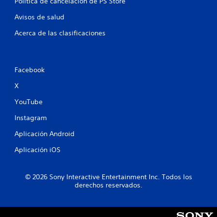
Política de cancelación de PS Store
t
Avisos de salud
o
Acerca de las clasificaciones
t
a
Facebook
l
X
d
YouTube
e
Instagram
3
Aplicación Android
5
Aplicación iOS
c
© 2026 Sony Interactive Entertainment Inc. Todos los
a
derechos reservados.
l