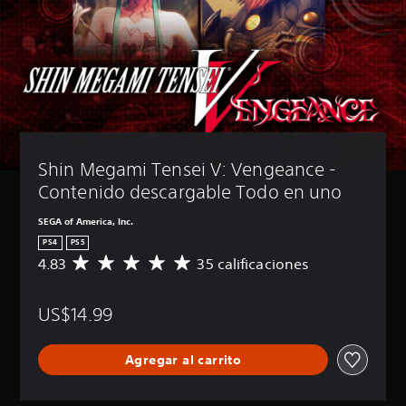
Shin Megami Tensei V: Vengeance - 
Contenido descargable Todo en uno
SEGA of America, Inc.
PS4
PS5
4.83
35 calificaciones
C
a
l
US$14.99
i
f
i
Agregar al carrito
c
a
c