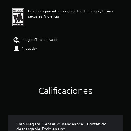
i
ó
Desnudos parciales, Lenguaje fuerte, Sangre, Temas
n
sexuales, Violencia
p
r
o
m
e
Juego offline activado
d
1 jugador
i
o
:
4
.
8
3
e
Calificaciones
s
t
r
e
l
l
a
Shin Megami Tensei V: Vengeance - Contenido
s
descargable Todo en uno