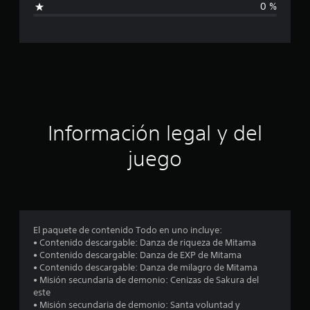
0 %
d
c
e
3
5
a
c
a
c
l
i
i
f
i
ó
Información legal y del
c
a
n
juego
c
i
p
o
n
r
e
s
o
El paquete de contenido Todo en uno incluye:
• Contenido descargable: Danza de riqueza de Mitama
m
• Contenido descargable: Danza de EXP de Mitama
• Contenido descargable: Danza de milagro de Mitama
e
• Misión secundaria de demonio: Cenizas de Sakura del
este
d
• Misión secundaria de demonio: Santa voluntad y