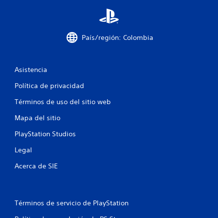
s
t
País/región: Colombia
r
e
Asistencia
l
Política de privacidad
l
Términos de uso del sitio web
a
Mapa del sitio
s
PlayStation Studios
Legal
e
Acerca de SIE
n
u
Términos de servicio de PlayStation
n