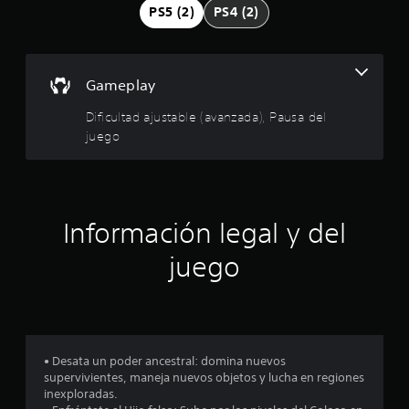
d
p
PS5 (2)
PS4 (2)
e
n
r
a
j
o
Gameplay
u
g
m
Dificultad ajustable (avanzada), Pausa del
a
r
juego
e
.
d
P
i
a
Información legal y del
u
o
s
juego
a
:
d
e
4
l
j
.
u
• Desata un poder ancestral: domina nuevos
e
supervivientes, maneja nuevos objetos y lucha en regiones
6
inexploradas.
g