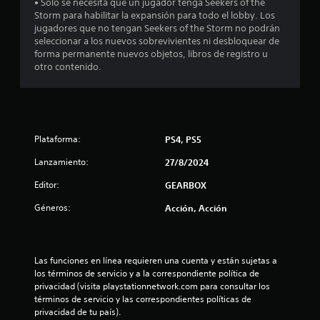
i
• Solo se necesita que un jugador tenga Seekers of the
l
Storm para habilitar la expansión para todo el lobby. Los
q
n
jugadores que no tengan Seekers of the Storm no podrán
u
seleccionar a los nuevos sobrevivientes ni desbloquear de
i
c
forma permanente nuevos objetos, libros de registro u
e
otro contenido.
r
o
m
o
e
m
e
s
n
Plataforma:
PS4, PS5
t
t
Lanzamiento:
27/8/2024
o
d
r
Editor:
GEARBOX
u
r
Géneros:
Acción, Acción
e
a
n
l
t
e
Las funciones en línea requieren una cuenta y están sujetas a 
l
e
los términos de servicio y a la correspondiente política de 
l
privacidad (visita playstationnetwork.com para consultar los 
a
g
términos de servicio y las correspondientes políticas de 
a
privacidad de tu país).
m