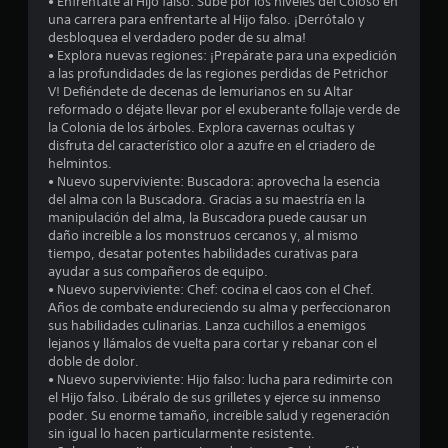
• Enfréntate al Hijo falso: Sube por los niveles del Coloso en
e
o
una carrera para enfrentarte al Hijo falso. ¡Derrótalo y
P
desbloquea el verdadero poder de su alma!
s
u
• Explora nuevas regiones: ¡Prepárate para una expedición
e
a las profundidades de las regiones perdidas de Petrichor
t
d
V! Defiéndete de decenas de lemurianos en su Altar
e
reformado o déjate llevar por el exuberante follaje verde de
r
s
la Colonia de los árboles. Explora cavernas ocultas y
p
disfruta del característico olor a azufre en el criadero de
e
a
helmintos.
u
• Nuevo superviviente: Buscadora: aprovecha la esencia
l
s
del alma con la Buscadora. Gracias a su maestría en la
a
manipulación del alma, la Buscadora puede causar un
l
r
daño increíble a los monstruos cercanos y, al mismo
e
tiempo, desatar potentes habilidades curativas para
a
l
ayudar a sus compañeros de equipo.
j
• Nuevo superviviente: Chef: cocina el caos con el Chef.
s
u
Años de combate endureciendo su alma y perfeccionaron
e
sus habilidades culinarias. Lanza cuchillos a enemigos
g
d
lejanos y llámalos de vuelta para cortar y rebanar con el
o
doble de dolor.
e
e
• Nuevo superviviente: Hijo falso: lucha para redimirte con
n
el Hijo falso. Libéralo de sus grilletes y ejerce su inmenso
c
c
poder. Su enorme tamaño, increíble salud y regeneración
u
sin igual lo hacen particularmente resistente.
a