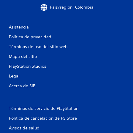
t
País/región: Colombia
0
i
c
5
a
(
Asistencia
c
s
Política de privacidad
o
a
l
Términos de uso del sitio web
o
l
e
Mapa del sitio
l
i
j
PlayStation Studios
u
f
e
Legal
g
i
o
Acerca de SIE
o
f
c
f
l
a
Términos de servicio de PlayStation
i
n
Política de cancelación de PS Store
c
e
Avisos de salud
)
i