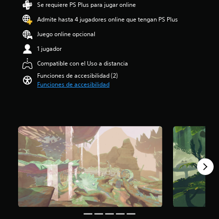
Se requiere PS Plus para jugar online
i
z
o
a
Admite hasta 4 jugadores online que tengan PS Plus
:
r
4
e
Juego online opcional
.
l
1 jugador
6
n
e
i
Compatible con el Uso a distancia
s
v
Funciones de accesibilidad (2)
t
e
Funciones de accesibilidad
r
l
e
d
l
e
l
d
a
e
s
s
d
a
e
f
c
í
i
o
n
o
c
a
o
c
e
t
s
i
t
v