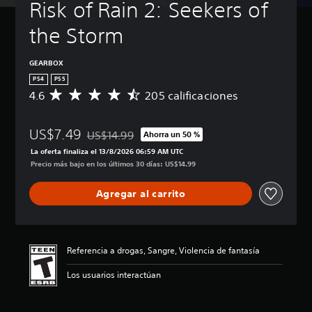
Risk of Rain 2: Seekers of 
a
v
the Storm
a
n
z
GEARBOX
a
PS4
PS5
d
4.6
205 calificaciones
C
a
a
)
l
US$7.49
i
US$14.99
P
Ahorra un 50 %
Rebajado del precio original de US$14.99
f
u
La oferta finaliza el 13/8/2026 06:59 AM UTC
i
e
Precio más bajo en los últimos 30 días: US$14.99
c
d
a
e
Agregar al carrito
c
s
i
p
ó
e
n
r
p
s
Referencia a drogas, Sangre, Violencia de fantasía
r
o
o
n
Los usuarios interactúan
m
a
e
l
d
i