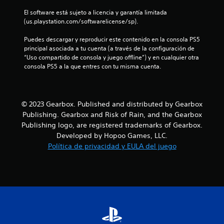
s
e
El software está sujeto a licencia y garantía limitada 
e
p
(us.playstation.com/softwarelicense/sp).
l
n
a
Puedes descargar y reproducir este contenido en la consola PS5 
y
principal asociada a tu cuenta (a través de la configuración de 
o
u
“Uso compartido de consola y juego offline”) y en cualquier otra 
l
consola PS5 a la que entres con tu misma cuenta.
a
n
e
x
t
p
© 2023 Gearbox. Published and distributed by Gearbox
e
o
Publishing. Gearbox and Risk of Rain, and the Gearbox
r
i
Publishing logo, are registered trademarks of Gearbox.
t
e
Developed by Hopoo Games, LLC.
n
a
Política de privacidad y EULA del juego
c
i
l
a
c
d
i
n
e
e
m
2
á