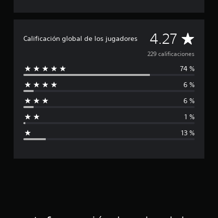
i
f
i
c
C
4.27
a
Calificación global de los jugadores
c
a
i
229 calificaciones
o
74 %
l
n
e
6 %
i
s
6 %
f
1 %
i
13 %
c
a
c
i
ó