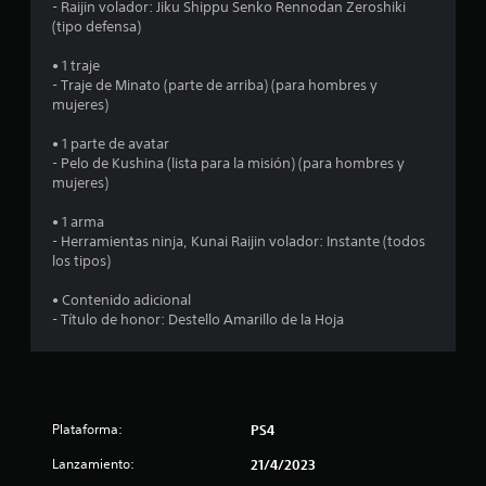
- Raijin volador: Jiku Shippu Senko Rennodan Zeroshiki
2
(tipo defensa)
• 1 traje
7
- Traje de Minato (parte de arriba) (para hombres y
mujeres)
e
• 1 parte de avatar
s
- Pelo de Kushina (lista para la misión) (para hombres y
mujeres)
t
• 1 arma
r
- Herramientas ninja, Kunai Raijin volador: Instante (todos
los tipos)
e
• Contenido adicional
l
- Título de honor: Destello Amarillo de la Hoja
l
a
s
Plataforma:
PS4
Lanzamiento:
21/4/2023
d