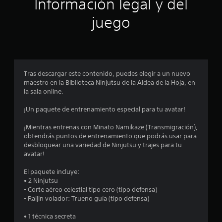
Información legal y del
n
juego
p
r
o
Tras descargar este contenido, puedes elegir a un nuevo
maestro en la Biblioteca Ninjutsu de la Aldea de la Hoja, en
m
la sala online.
e
¡Un paquete de entrenamiento especial para tu avatar!
d
¡Mientras entrenas con Minato Namikaze (Transmigración),
obtendrás puntos de entrenamiento que podrás usar para
i
desbloquear una variedad de Ninjutsu y trajes para tu
avatar!
o
El paquete incluye:
:
• 2 Ninjutsu
- Corte aéreo celestial tipo cero (tipo defensa)
4
- Raijin volador: Trueno guía (tipo defensa)
.
• 1 técnica secreta