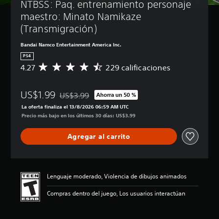
NTBSS: Paq. entrenamiento personaje 
maestro: Minato Namikaze 
(Transmigración)
Bandai Namco Entertainment America Inc.
PS4
4.27
229 calificaciones
C
a
l
US$1.99
i
US$3.99
Ahorra un 50 %
Rebajado del precio original de US$3.99
f
La oferta finaliza el 13/8/2026 06:59 AM UTC
i
Precio más bajo en los últimos 30 días: US$3.99
c
a
Agregar al carrito
c
i
ó
n
p
Lenguaje moderado, Violencia de dibujos animados
r
o
Compras dentro del juego, Los usuarios interactúan
m
e
d