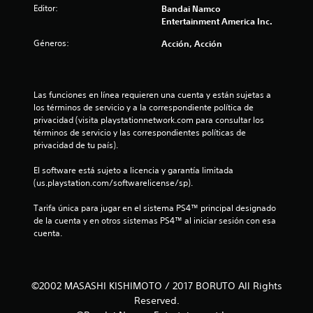
Editor:
Bandai Namco
e
Entertainment America Inc.
c
Géneros:
Acción, Acción
i
n
Las funciones en línea requieren una cuenta y están sujetas a 
los términos de servicio y a la correspondiente política de 
c
privacidad (visita playstationnetwork.com para consultar los 
términos de servicio y las correspondientes políticas de 
o
privacidad de tu país).
e
El software está sujeto a licencia y garantía limitada 
(us.playstation.com/softwarelicense/sp).
s
Tarifa única para jugar en el sistema PS4™ principal designado 
de la cuenta y en otros sistemas PS4™ al iniciar sesión con esa 
t
cuenta.
r
e
©2002 MASASHI KISHIMOTO / 2017 BORUTO All Rights
l
Reserved.