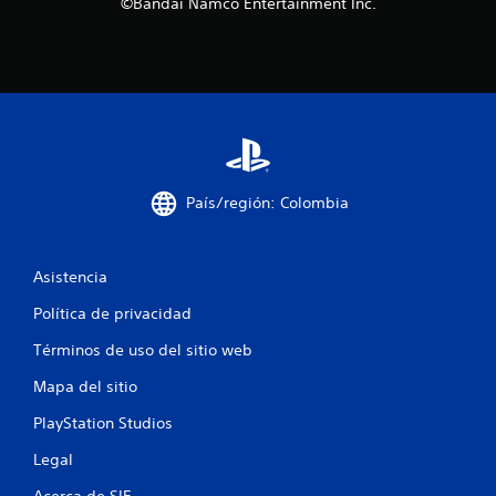
©Bandai Namco Entertainment Inc.
l
a
s
e
n
País/región: Colombia
u
n
Asistencia
t
Política de privacidad
o
Términos de uso del sitio web
Mapa del sitio
t
PlayStation Studios
a
Legal
l
Acerca de SIE