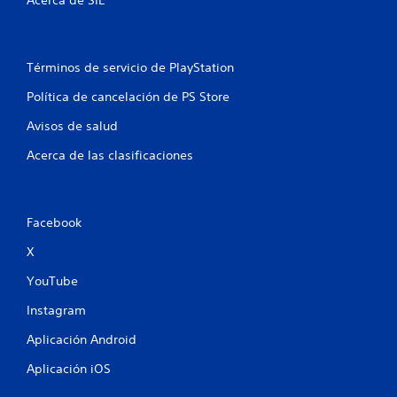
d
e
Términos de servicio de PlayStation
2
Política de cancelación de PS Store
2
Avisos de salud
9
Acerca de las clasificaciones
c
a
Facebook
l
X
i
YouTube
f
Instagram
i
Aplicación Android
Aplicación iOS
c