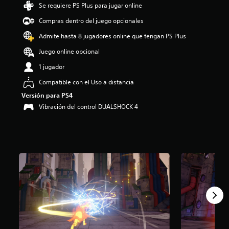
Se requiere PS Plus para jugar online
i
o
Compras dentro del juego opcionales
:
4
Admite hasta 8 jugadores online que tengan PS Plus
.
Juego online opcional
2
7
1 jugador
e
s
Compatible con el Uso a distancia
t
Versión para PS4
r
Vibración del control DUALSHOCK 4
e
l
l
a
s
d
e
c
i
n
c
o
e
s