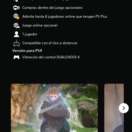
o
Compras dentro del juego opcionales
:
4
Admite hasta 8 jugadores online que tengan PS Plus
.
Juego online opcional
0
4
1 jugador
e
s
Compatible con el Uso a distancia
t
Versión para PS4
r
Vibración del control DUALSHOCK 4
e
l
l
a
s
d
e
c
i
n
c
o
e
s