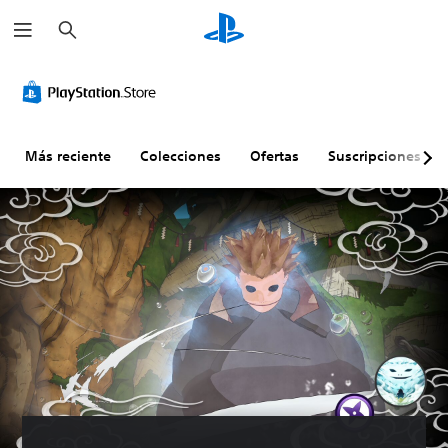
B
u
s
c
a
r
Más reciente
Colecciones
Ofertas
Suscripciones