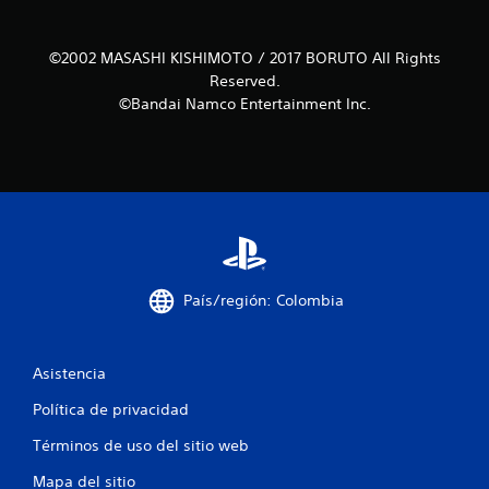
c
©2002 MASASHI KISHIMOTO / 2017 BORUTO All Rights
i
Reserved.
©Bandai Namco Entertainment Inc.
n
c
o
e
s
País/región: Colombia
t
r
Asistencia
e
Política de privacidad
l
Términos de uso del sitio web
l
Mapa del sitio