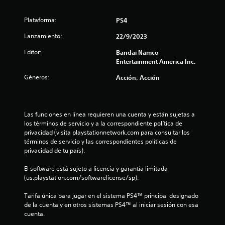
0
4
Plataforma:
PS4
e
Lanzamiento:
22/9/2023
s
Editor:
Bandai Namco
Entertainment America Inc.
t
Géneros:
Acción, Acción
r
e
Las funciones en línea requieren una cuenta y están sujetas a 
los términos de servicio y a la correspondiente política de 
l
privacidad (visita playstationnetwork.com para consultar los 
términos de servicio y las correspondientes políticas de 
l
privacidad de tu país).
a
El software está sujeto a licencia y garantía limitada 
(us.playstation.com/softwarelicense/sp).
s
Tarifa única para jugar en el sistema PS4™ principal designado 
d
de la cuenta y en otros sistemas PS4™ al iniciar sesión con esa 
cuenta.
e