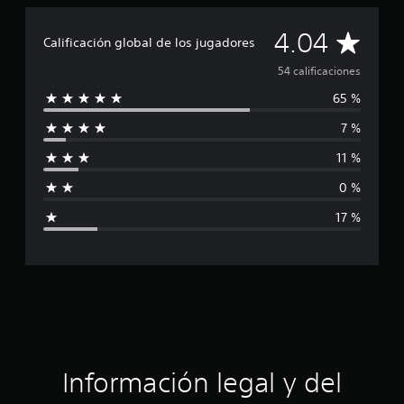
i
c
C
4.04
a
Calificación global de los jugadores
c
a
i
54 calificaciones
o
65 %
l
n
e
7 %
i
s
11 %
f
0 %
i
17 %
c
a
c
i
ó
Información legal y del