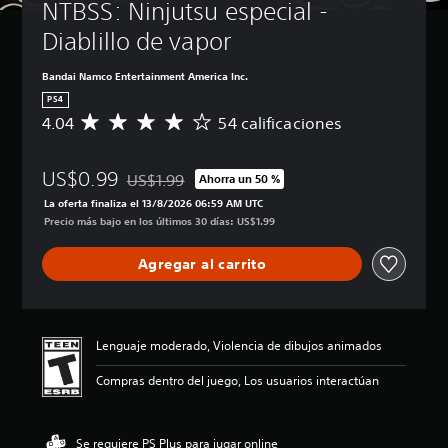
NTBSS: Ninjutsu especial - 
Diablillo de vapor
Bandai Namco Entertainment America Inc.
PS4
4.04
54 calificaciones
C
a
l
US$0.99
i
US$1.99
Ahorra un 50 %
Rebajado del precio original de US$1.99
f
La oferta finaliza el 13/8/2026 06:59 AM UTC
i
Precio más bajo en los últimos 30 días: US$1.99
c
a
Agregar al carrito
c
i
ó
n
p
Lenguaje moderado, Violencia de dibujos animados
r
o
Compras dentro del juego, Los usuarios interactúan
m
e
d
Se requiere PS Plus para jugar online
i