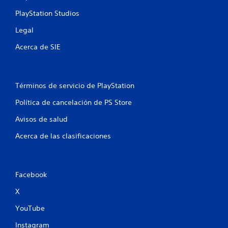
a
PlayStation Studios
s
Legal
Acerca de SIE
e
n
Términos de servicio de PlayStation
u
Política de cancelación de PS Store
n
Avisos de salud
t
Acerca de las clasificaciones
o
t
Facebook
a
X
l
YouTube
d
Instagram