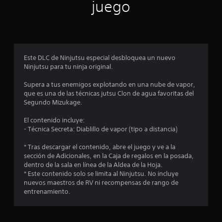
n
juego
p
r
o
Este DLC de Ninjutsu especial desbloquea un nuevo
Ninjutsu para tu ninja original.
m
Supera a tus enemigos explotando en una nube de vapor,
e
que es una de las técnicas jutsu Clon de agua favoritas del
Segundo Mizukage.
d
El contenido incluye:
i
- Técnica Secreta: Diablillo de vapor (tipo a distancia)
o
* Tras descargar el contenido, abre el juego y ve a la
sección de Adicionales, en la Caja de regalos en la posada,
:
dentro de la sala en línea de la Aldea de la Hoja.
* Este contenido solo se limita al Ninjutsu. No incluye
4
nuevos maestros de RV ni recompensas de rango de
entrenamiento.
.