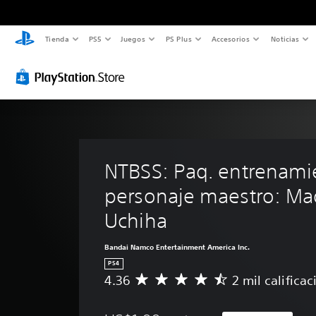
Tienda
PS5
Juegos
PS Plus
Accesorios
Noticias
NTBSS: Paq. entrenami
personaje maestro: Ma
Uchiha
Bandai Namco Entertainment America Inc.
PS4
4.36
2 mil califica
C
a
l