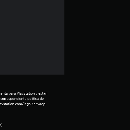
m
e
d
i
o
:
4
.
enta para PlayStation y están 
3
 correspondiente política de 
aystation.com/legal/privacy-
6
e
).