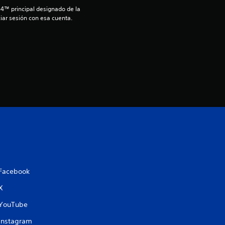
s
S4™ principal designado de la 
iar sesión con esa cuenta.
t
r
e
l
l
a
s
Facebook
d
X
e
YouTube
c
Instagram