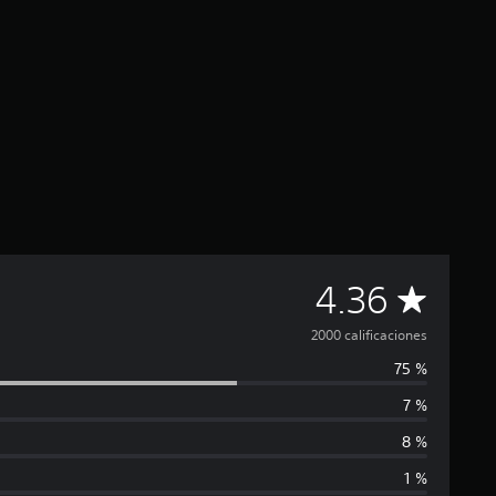
C
4.36
a
2000 calificaciones
75 %
l
7 %
i
8 %
f
1 %