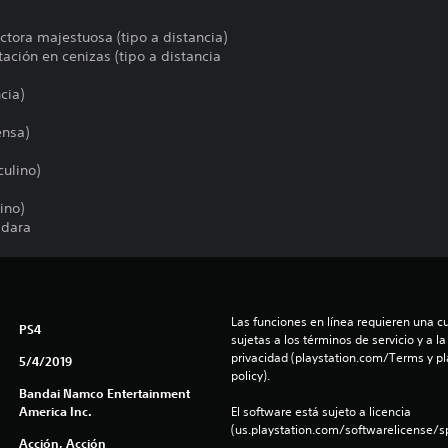
ctora majestuosa (tipo a distancia)
tación en cenizas (tipo a distancia
cia)
ensa)
ulino)
ino)
adara
Las funciones en línea requieren una cu
PS4
sujetas a los términos de servicio y a la
privacidad (playstation.com/Terms y pl
5/4/2019
policy).
Bandai Namco Entertainment
America Inc.
El software está sujeto a licencia 
(us.playstation.com/softwarelicense/sp
Acción, Acción