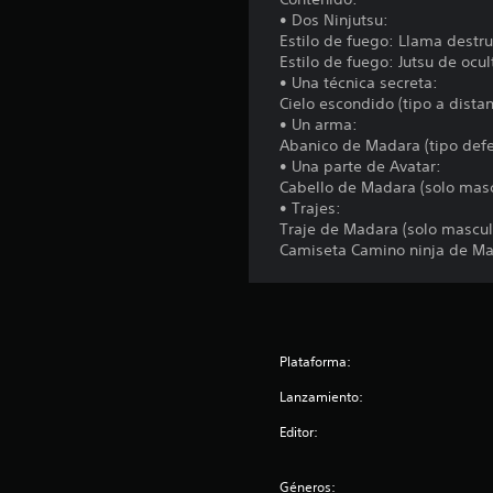
i
• Dos Ninjutsu:
o
Estilo de fuego: Llama destru
n
Estilo de fuego: Jutsu de ocul
e
• Una técnica secreta:
s
Cielo escondido (tipo a distan
• Un arma:
Abanico de Madara (tipo def
• Una parte de Avatar:
Cabello de Madara (solo masc
• Trajes:
Traje de Madara (solo mascul
Camiseta Camino ninja de M
Plataforma:
Lanzamiento:
Editor:
Géneros: