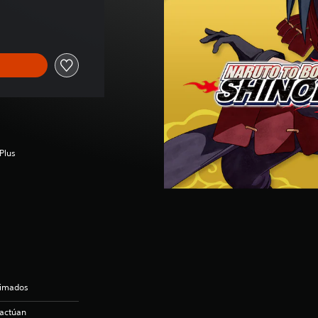
 US$3.99
Plus
nimados
ractúan