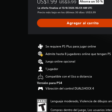
US$1.99
US$3.99
Ahorra un 50 %
i
Rebajado del precio original de
f
La oferta finaliza el 13/8/2026 06:59 AM UTC
i
Precio más bajo en los últimos 30 días: US$3.99
c
a
Agregar al carrito
c
i
ó
n
p
Se requiere PS Plus para jugar online
r
Admite hasta 8 jugadores online que tengan PS 
o
m
Juego online opcional
e
d
1 jugador
i
Compatible con el Uso a distancia
o
:
Versión para PS4
4
Vibración del control DUALSHOCK 4
.
3
Lenguaje moderado, Violencia de dibujos a
6
e
Compras dentro del juego, Los usuarios inte
s