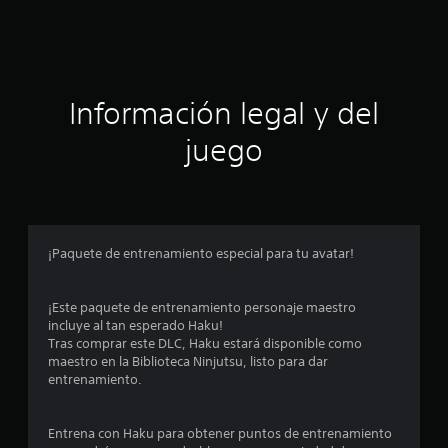
c
i
ó
Información legal y del
n
juego
p
r
o
¡Paquete de entrenamiento especial para tu avatar!
m
¡Este paquete de entrenamiento personaje maestro
e
incluye al tan esperado Haku!
Tras comprar este DLC, Haku estará disponible como
d
maestro en la Biblioteca Ninjutsu, listo para dar
entrenamiento.
i
o
Entrena con Haku para obtener puntos de entrenamiento