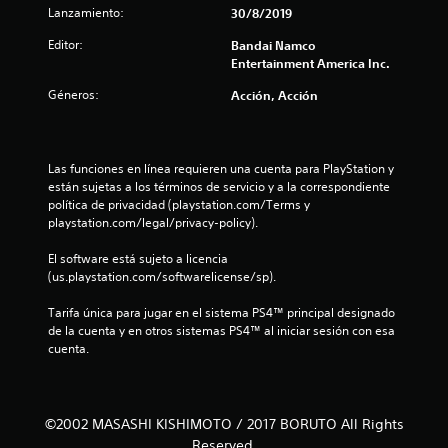
Lanzamiento:
30/8/2019
a
Editor:
Bandai Namco
s
Entertainment America Inc.
d
Géneros:
Acción, Acción
e
c
Las funciones en línea requieren una cuenta para PlayStation y 
están sujetas a los términos de servicio y a la correspondiente 
i
política de privacidad (playstation.com/Terms y 
playstation.com/legal/privacy-policy).
n
El software está sujeto a licencia 
c
(us.playstation.com/softwarelicense/sp).
o
Tarifa única para jugar en el sistema PS4™ principal designado 
de la cuenta y en otros sistemas PS4™ al iniciar sesión con esa 
e
cuenta.
s
t
©2002 MASASHI KISHIMOTO / 2017 BORUTO All Rights
Reserved.