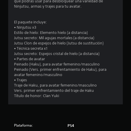
que podrás usar para desbloquear una variedad de
:
Ninjutsu, armas y trajes para tu avatar.
4
El paquete incluye:
.
• Ninjutsu x3
Estilo de hielo: Elemento hielo (a distancia)
4
Jutsu secreto: Mil agujas mortales (a distancia)
Jutsu Clon de espejos de hielo (Jutsu de sustitución)
• Técnica secreta x1
4
Jutsu secreto: Espejos cristal de hielo (a distancia)
• Partes de avatar
e
Peinado (Haku), para avatar femenino/masculino
Peinado (Vers. primer enfrentamiento de Haku), para
s
avatar femenino/masculino
• Trajes
t
Traje de Haku, para avatar femenino/masculino
Vers. primer enfrentamiento del traje de Haku
r
Título de honor: Clan Yuki
e
l
l
Plataforma:
PS4