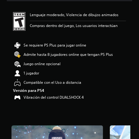
i
ó
Lenguaje moderado, Violencia de dibujos animados
n
p
Compras dentro del juego, Los usuarios interactúan
r
o
m
e
Se requiere PS Plus para jugar online
d
Admite hasta 8 jugadores online que tengan PS Plus
i
o
Juego online opcional
:
4
1 jugador
.
Compatible con el Uso a distancia
4
4
Versión para PS4
e
Vibración del control DUALSHOCK 4
s
t
r
e
l
l
a
s