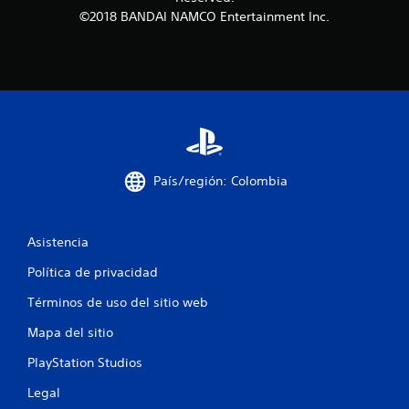
r
©2018 BANDAI NAMCO Entertainment Inc.
e
l
l
a
s
País/región: Colombia
e
Asistencia
n
Política de privacidad
u
Términos de uso del sitio web
n
Mapa del sitio
t
PlayStation Studios
o
Legal