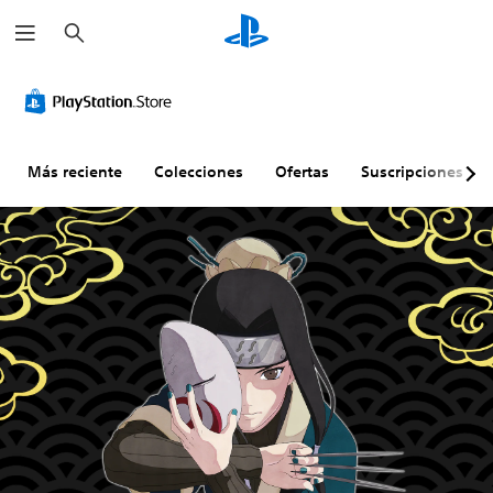
B
u
s
c
a
r
Más reciente
Colecciones
Ofertas
Suscripciones