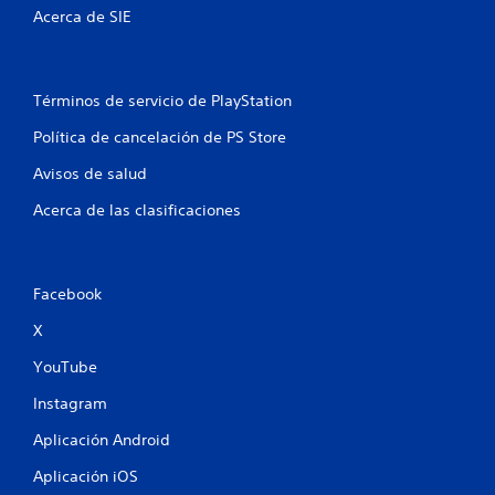
t
Acerca de SIE
a
l
Términos de servicio de PlayStation
d
Política de cancelación de PS Store
e
Avisos de salud
Acerca de las clasificaciones
4
3
3
Facebook
X
c
YouTube
a
Instagram
l
Aplicación Android
i
Aplicación iOS