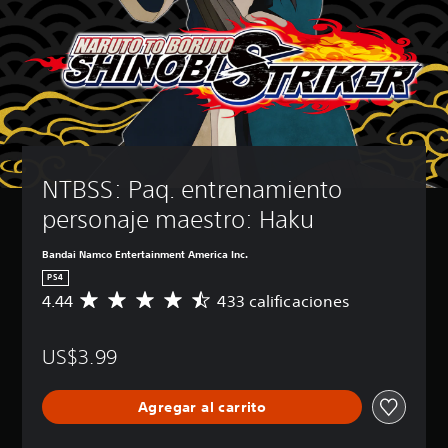
NTBSS: Paq. entrenamiento 
personaje maestro: Haku
Bandai Namco Entertainment America Inc.
PS4
4.44
433 calificaciones
C
a
l
US$3.99
i
f
i
Agregar al carrito
c
a
c