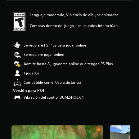
i
ó
Lenguaje moderado, Violencia de dibujos animados
n
p
Compras dentro del juego, Los usuarios interactúan
r
o
m
e
Se requiere PS Plus para jugar online
d
Se requiere jugar online
i
o
Admite hasta 8 jugadores online que tengan PS Plus
:
4
1 jugador
.
Compatible con el Uso a distancia
5
8
Versión para PS4
e
Vibración del control DUALSHOCK 4
s
t
r
e
l
l
a
s