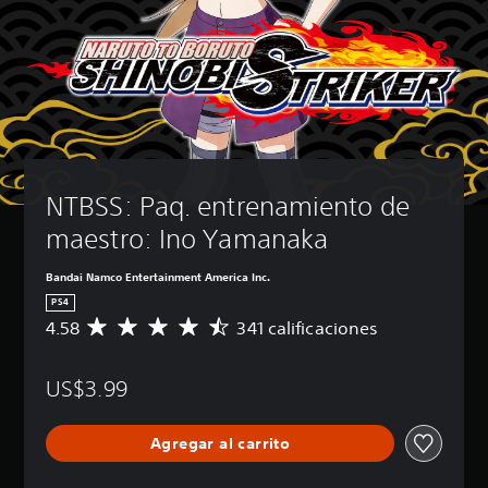
NTBSS: Paq. entrenamiento de 
maestro: Ino Yamanaka
Bandai Namco Entertainment America Inc.
PS4
4.58
341 calificaciones
C
a
l
US$3.99
i
f
i
Agregar al carrito
c
a
c