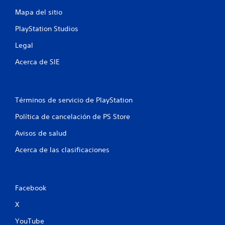
t
Mapa del sitio
a
PlayStation Studios
l
Legal
d
Acerca de SIE
e
3
Términos de servicio de PlayStation
4
Política de cancelación de PS Store
Avisos de salud
1
Acerca de las clasificaciones
c
a
Facebook
l
X
i
YouTube