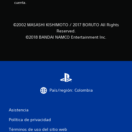
cuenta.
r
e
©2002 MASASHI KISHIMOTO / 2017 BORUTO All Rights
l
Reserved.
l
©2018 BANDAI NAMCO Entertainment Inc.
a
s
e
n
u
País/región: Colombia
n
Asistencia
t
Política de privacidad
o
Términos de uso del sitio web