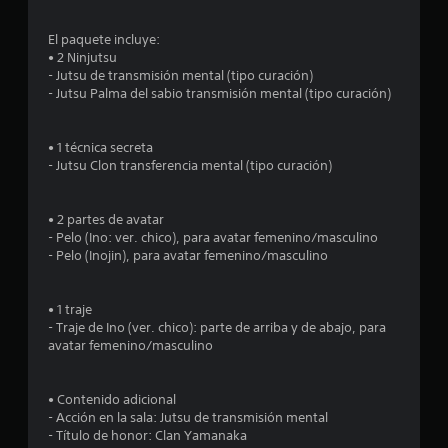
:
El paquete incluye:
4
• 2 Ninjutsu
- Jutsu de transmisión mental (tipo curación)
.
- Jutsu Palma del sabio transmisión mental (tipo curación)
5
• 1 técnica secreta
- Jutsu Clon transferencia mental (tipo curación)
8
e
• 2 partes de avatar
- Pelo (Ino: ver. chico), para avatar femenino/masculino
s
- Pelo (Inojin), para avatar femenino/masculino
t
• 1 traje
r
- Traje de Ino (ver. chico): parte de arriba y de abajo, para
avatar femenino/masculino
e
l
• Contenido adicional
- Acción en la sala: Jutsu de transmisión mental
l
- Título de honor: Clan Yamanaka