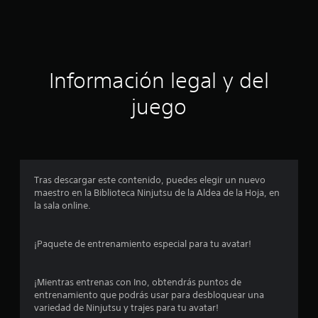
c
i
ó
Información legal y del
n
juego
p
r
o
Tras descargar este contenido, puedes elegir un nuevo
maestro en la Biblioteca Ninjutsu de la Aldea de la Hoja, en
m
la sala online.
e
¡Paquete de entrenamiento especial para tu avatar!
d
i
¡Mientras entrenas con Ino, obtendrás puntos de
entrenamiento que podrás usar para desbloquear una
o
variedad de Ninjutsu y trajes para tu avatar!