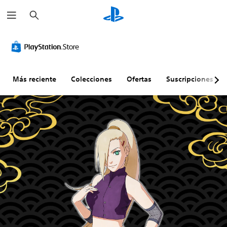
B
u
s
c
a
r
Más reciente
Colecciones
Ofertas
Suscripciones