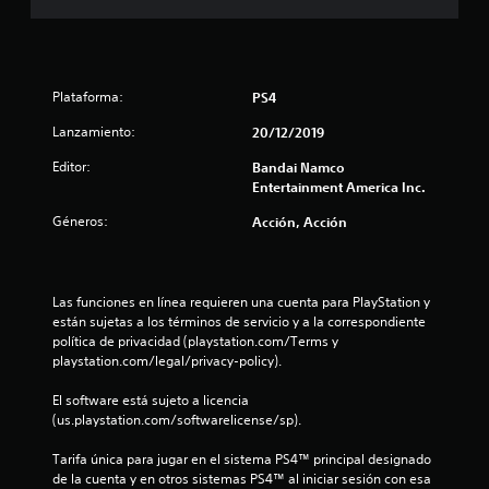
a
s
d
Plataforma:
PS4
Lanzamiento:
20/12/2019
e
Editor:
Bandai Namco
c
Entertainment America Inc.
i
Géneros:
Acción, Acción
n
c
Las funciones en línea requieren una cuenta para PlayStation y 
están sujetas a los términos de servicio y a la correspondiente 
o
política de privacidad (playstation.com/Terms y 
playstation.com/legal/privacy-policy).
e
El software está sujeto a licencia 
s
(us.playstation.com/softwarelicense/sp).
Tarifa única para jugar en el sistema PS4™ principal designado 
t
de la cuenta y en otros sistemas PS4™ al iniciar sesión con esa 