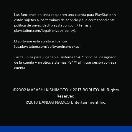
i
n
Las funciones en línea requieren una cuenta para PlayStation y 
están sujetas a los términos de servicio y a la correspondiente 
c
política de privacidad (playstation.com/Terms y 
playstation.com/legal/privacy-policy).
o
El software está sujeto a licencia 
e
(us.playstation.com/softwarelicense/sp).
s
Tarifa única para jugar en el sistema PS4™ principal designado 
de la cuenta y en otros sistemas PS4™ al iniciar sesión con esa 
cuenta.
t
r
e
©2002 MASASHI KISHIMOTO / 2017 BORUTO All Rights
Reserved.
l
©2018 BANDAI NAMCO Entertainment Inc.
l
a