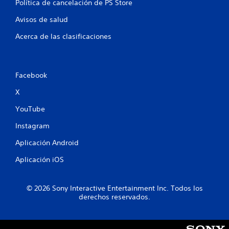
3
Política de cancelación de PS Store
7
Avisos de salud
Acerca de las clasificaciones
7
2
Facebook
c
X
a
YouTube
l
Instagram
i
Aplicación Android
f
Aplicación iOS
i
© 2026 Sony Interactive Entertainment Inc. Todos los
c
derechos reservados.
a