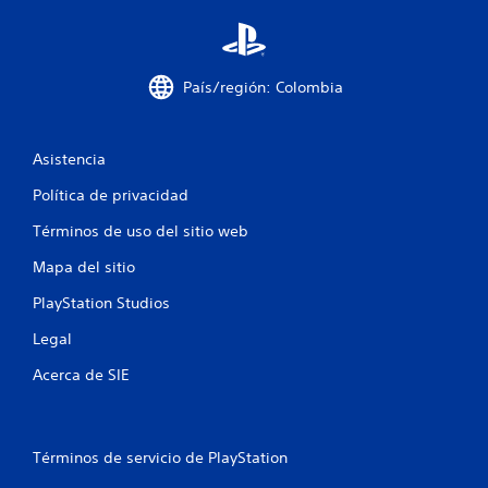
s
e
n
País/región: Colombia
u
Asistencia
n
Política de privacidad
t
Términos de uso del sitio web
o
Mapa del sitio
t
PlayStation Studios
a
Legal
l
Acerca de SIE
d
e
Términos de servicio de PlayStation