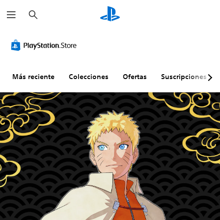
B
u
s
c
a
r
Más reciente
Colecciones
Ofertas
Suscripciones