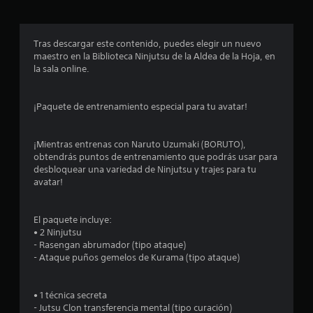
r
o
Tras descargar este contenido, puedes elegir un nuevo
maestro en la Biblioteca Ninjutsu de la Aldea de la Hoja, en
m
la sala online.
e
¡Paquete de entrenamiento especial para tu avatar!
d
i
¡Mientras entrenas con Naruto Uzumaki (BORUTO),
obtendrás puntos de entrenamiento que podrás usar para
o
desbloquear una variedad de Ninjutsu y trajes para tu
avatar!
:
4
El paquete incluye:
• 2 Ninjutsu
.
- Rasengan abrumador (tipo ataque)
- Ataque puños gemelos de Kurama (tipo ataque)
2
• 1 técnica secreta
9
- Jutsu Clon transferencia mental (tipo curación)