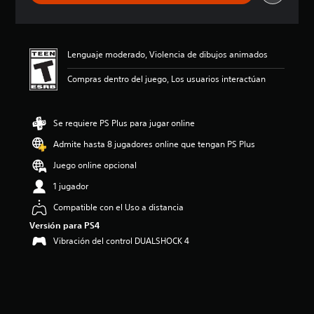
a
c
i
ó
Lenguaje moderado, Violencia de dibujos animados
n
p
Compras dentro del juego, Los usuarios interactúan
r
o
m
e
Se requiere PS Plus para jugar online
d
Admite hasta 8 jugadores online que tengan PS Plus
i
o
Juego online opcional
:
4
1 jugador
.
Compatible con el Uso a distancia
2
9
Versión para PS4
e
Vibración del control DUALSHOCK 4
s
t
r
e
l
l