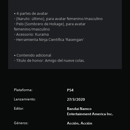
e
• 4 partes de avatar
s
- (Naruto: último), para avatar femenino/masculino
- Pelo (Sombrero de Hokage), para avatar
t
femenino/masculino
- Acessorio: Kurama
r
- Herramienta Ninja Científica 'Rasengan'
e
• Contenido adicional
l
- Título de honor: Amigo del nueve colas.
l
a
s
Plataforma:
PS4
Lanzamiento:
27/3/2020
d
Editor:
Bandai Namco
e
Entertainment America Inc.
c
Géneros:
Acción, Acción