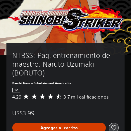
NTBSS: Paq. entrenamiento de 
maestro: Naruto Uzumaki 
(BORUTO)
Bandai Namco Entertainment America Inc.
PS4
4.29
3.7 mil calificaciones
C
a
l
US$3.99
i
f
i
Agregar al carrito
c