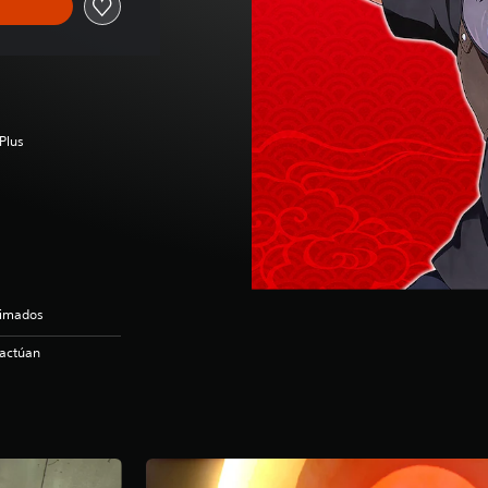
Plus
nimados
ractúan