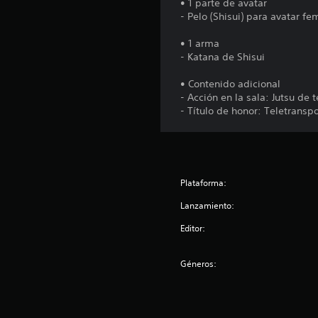
• 1 parte de avatar
- Pelo (Shisui) para avatar 
• 1 arma
- Katana de Shisui
• Contenido adicional
- Acción en la sala: Jutsu de 
- Título de honor: Teletransp
Plataforma:
Lanzamiento:
Editor:
Géneros: