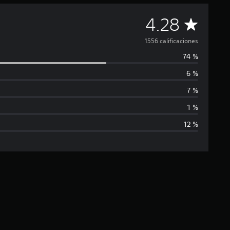
C
4.28
a
1556 calificaciones
74 %
l
6 %
i
7 %
f
1 %
12 %
i
c
a
c
i