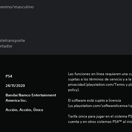
femenino/masculino
teletransporte
ortador
Las funciones en línea requieren una cu
PS4
sujetas a los términos de servicio y a la
privacidad (playstation.com/Terms y pl
24/11/2020
policy).
Bandai Namco Entertainment
America Inc.
El software está sujeto a licencia 
(us.playstation.com/softwarelicense/sp
Acción, Acción, Único
Tarifa única para jugar en el sistema P
cuenta y en otros sistemas PS4™ al inic