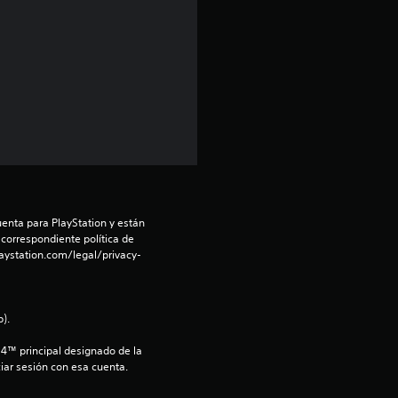
4
.
2
8
e
s
enta para PlayStation y están 
 correspondiente política de 
t
aystation.com/legal/privacy-
r
e
).
S4™ principal designado de la 
l
iar sesión con esa cuenta.