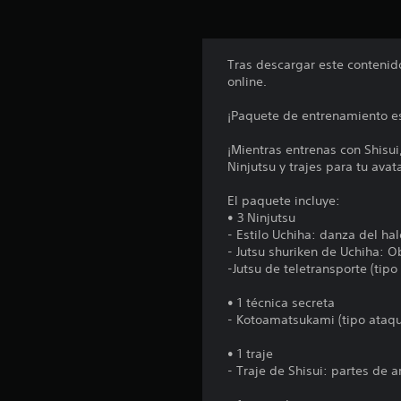
o
n
e
Tras descargar este contenido
s
online.
¡Paquete de entrenamiento es
¡Mientras entrenas con Shisu
Ninjutsu y trajes para tu avata
El paquete incluye:
• 3 Ninjutsu
- Estilo Uchiha: danza del hal
- Jutsu shuriken de Uchiha: 
-Jutsu de teletransporte (tipo
• 1 técnica secreta
- Kotoamatsukami (tipo ataq
• 1 traje
- Traje de Shisui: partes de 