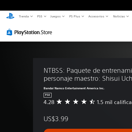
Tienda
PS5
Juegos
PS Plus
Accesorios
Noticias
NTBSS: Paquete de entrenami
personaje maestro: Shisui Uc
Bandai Namco Entertainment America Inc.
PS4
4.28
1.5 mil calific
C
a
l
US$3.99
i
f
i