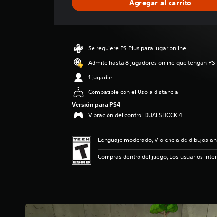
Agregar al carrito
c
a
c
i
ó
Se requiere PS Plus para jugar online
n
p
Admite hasta 8 jugadores online que tengan PS 
r
1 jugador
o
m
Compatible con el Uso a distancia
e
Versión para PS4
d
Vibración del control DUALSHOCK 4
i
o
:
Lenguaje moderado, Violencia de dibujos a
4
.
Compras dentro del juego, Los usuarios inte
2
8
e
s
t
r