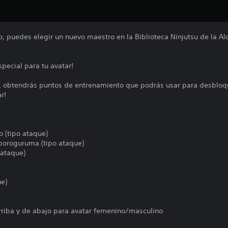
, puedes elegir un nuevo maestro en la Biblioteca Ninjutsu de la Ald
pecial para tu avatar!
i, obtendrás puntos de entrenamiento que podrás usar para desblo
r!
o (tipo ataque)
Oboroguruma (tipo ataque)
 ataque)
ue)
arriba y de abajo para avatar femenino/masculino