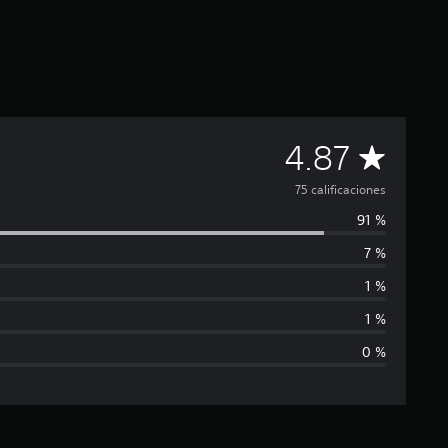
C
4.87
a
75 calificaciones
91 %
l
7 %
i
1 %
f
1 %
0 %
i
c