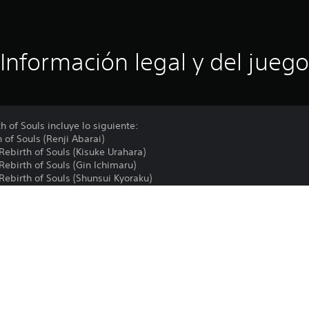
Información legal y del juego
h of Souls incluye lo siguiente:
 of Souls (Renji Abarai)
Rebirth of Souls (Kisuke Urahara)
Rebirth of Souls (Gin Ichimaru)
 Rebirth of Souls (Shunsui Kyoraku)
Rebirth of Souls (Kenpachi Zaraki)
productos que incluye este contenido. Ten cuidado de no comprar 
Las funciones en línea requieren una cu
PS4, PS5
términos de servicio y a la correspondien