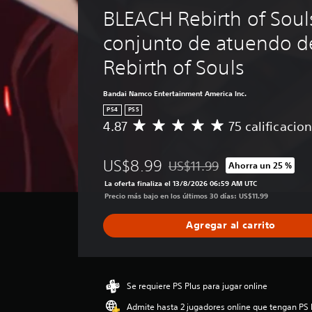
BLEACH Rebirth of Souls
conjunto de atuendo d
Rebirth of Souls
Bandai Namco Entertainment America Inc.
PS4
PS5
4.87
75 calificacio
C
a
l
US$8.99
US$11.99
Ahorra un 25 %
i
Rebajado del precio original d
f
La oferta finaliza el 13/8/2026 06:59 AM UTC
i
Precio más bajo en los últimos 30 días: US$11.99
c
a
Agregar al carrito
c
i
ó
n
p
Se requiere PS Plus para jugar online
r
Admite hasta 2 jugadores online que tengan PS 
o