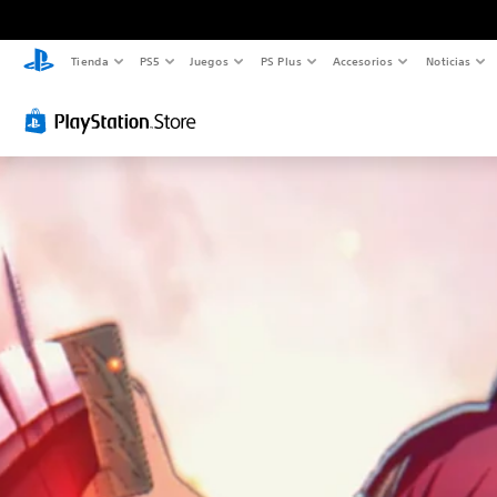
Tienda
PS5
Juegos
PS Plus
Accesorios
Noticias