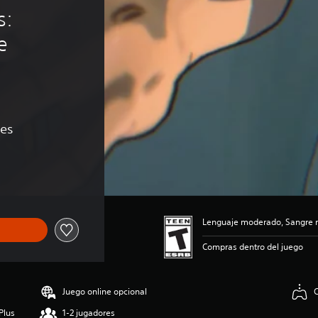
: 
e 
nes
e US$11.99
Lenguaje moderado, Sangre 
Compras dentro del juego
Juego online opcional
C
Plus
1-2 jugadores