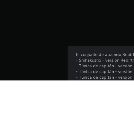
5
c
a
l
i
f
i
c
a
El conjunto de atuendo Rebirt
c
- Shihakusho - versión Rebirth
i
- Túnica de capitán - versión 
o
- Túnica de capitán - versión 
n
- Túnica de capitán - versión
e
- Túnica de capitán - versión 
s
*También hay un paquete de 
contenido.
Plataforma: