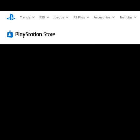
Tienda
PS5
Juegos
PS Plus
Accesorios
Noticias