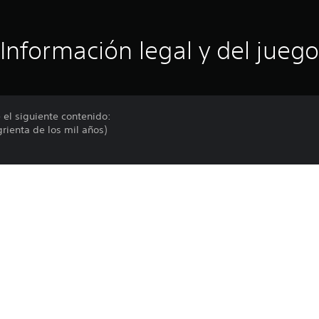
Información legal y del juego
 el siguiente contenido:
grienta de los mil años)
ma de dos tipos
arañazo suave), Cristal de alma de defensa (soportar)
Las funciones en línea requieren una cu
PS4, PS5
términos de servicio y a la correspondien
playstationnetwork.com para consultar l
21/3/2025
correspondientes políticas de privacidad
Bandai Namco Entertainment