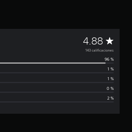
C
4.88
a
143 calificaciones
96 %
l
1 %
i
1 %
f
0 %
2 %
i
c
a