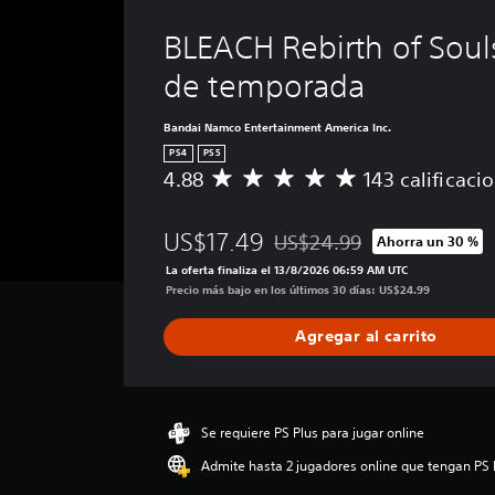
BLEACH Rebirth of Soul
de temporada
Bandai Namco Entertainment America Inc.
PS4
PS5
4.88
143 calificaci
C
a
l
US$17.49
US$24.99
Ahorra un 30 %
i
Rebajado del precio original 
f
La oferta finaliza el 13/8/2026 06:59 AM UTC
i
Precio más bajo en los últimos 30 días: US$24.99
c
a
Agregar al carrito
c
i
ó
n
p
Se requiere PS Plus para jugar online
r
Admite hasta 2 jugadores online que tengan PS 
o
m