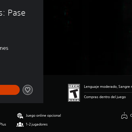
s: Pase 
ones
de US$24.99
Lenguaje moderado, Sangre 
Compras dentro del juego
Juego online opcional
C
Plus
1-2 jugadores