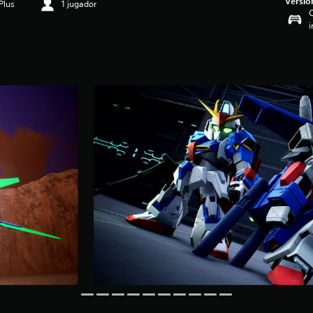
Versió
Plus
1 jugador
C
i