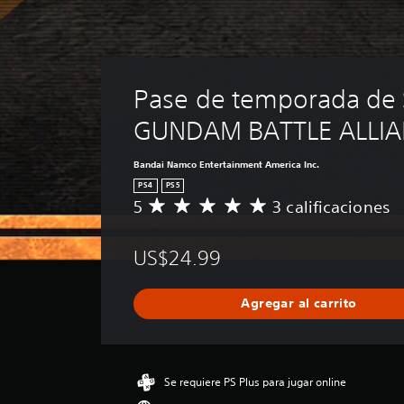
Pase de temporada de 
GUNDAM BATTLE ALLI
Bandai Namco Entertainment America Inc.
PS4
PS5
5
3 calificaciones
C
a
l
US$24.99
i
f
i
Agregar al carrito
c
a
c
i
ó
Se requiere PS Plus para jugar online
n