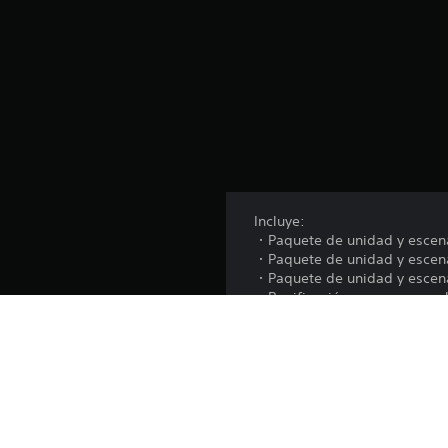
c
a
l
i
f
i
c
a
c
i
o
n
Incluye:
e
・Paquete de unidad y escenar
s
・Paquete de unidad y escenar
・Paquete de unidad y escenar
・Bonificación por comprar el
Los materiales de Superación
*Los Paquetes de unidad y es
duplicadas.