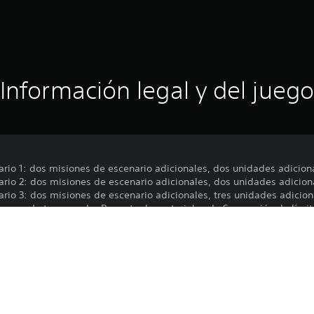
Información legal y del juego
io 1: dos misiones de escenario adicionales, dos unidades adicion
io 2: dos misiones de escenario adicionales, dos unidades adicion
io 3: dos misiones de escenario adicionales, tres unidades adicion
 pase de temporada: Paquete de materiales de Superación de límite
 de límite de primer nivel se pueden obtener para fortalecer aún má
cenario también estarán disponible para comprar individualmente. 