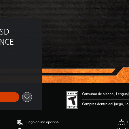
SD 
ANCE
Consumo de alcohol, Lenguaj
Compras dentro del juego, Lo
Juego online opcional
C