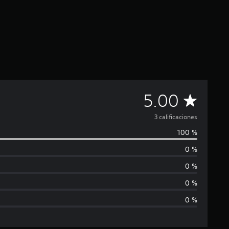
C
5.00
a
3 calificaciones
100 %
l
0 %
i
0 %
f
0 %
0 %
i
c