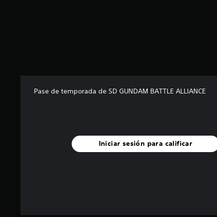
c
o
e
s
t
r
e
l
l
Pase de temporada de SD GUNDAM BATTLE ALLIANCE
a
s
e
n
u
n
Iniciar sesión para calificar
t
o
t
a
l
d
e
3