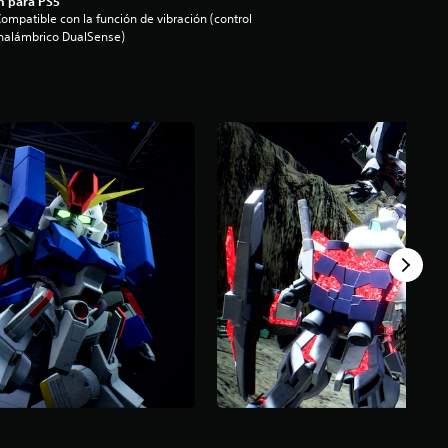
n para PS5
ompatible con la función de vibración (control
nalámbrico DualSense)