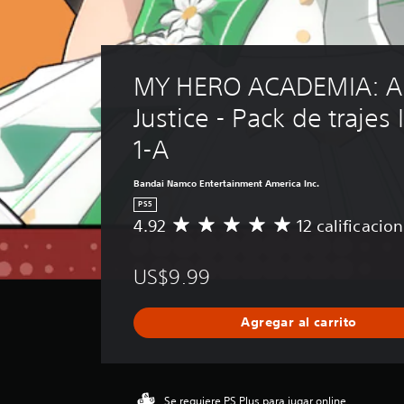
MY HERO ACADEMIA: All
Justice - Pack de trajes 
1-A
Bandai Namco Entertainment America Inc.
PS5
4.92
12 calificacio
C
a
l
US$9.99
i
f
i
Agregar al carrito
c
a
c
i
ó
Se requiere PS Plus para jugar online