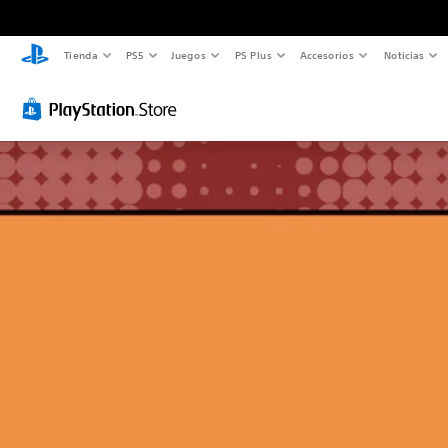
Tienda
PS5
Juegos
PS Plus
Accesorios
Noticias