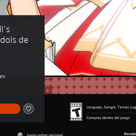
’s 
Idols de 
nes
Lenguaje, Sangre, Temas sug
Compras dentro del juego
Versió
Juego online opcional