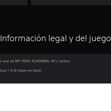
Información legal y del juego
ra usar en MY HERO ACADEMIA: All’s Justice.
lase 1-A (6 trajes en total)
en el Pack de 20 trajes. Vigila no comprar por duplicado.