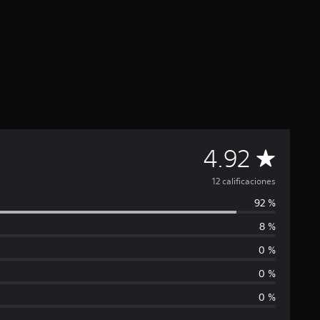
C
4.92
a
12 calificaciones
92 %
l
8 %
i
0 %
f
0 %
0 %
i