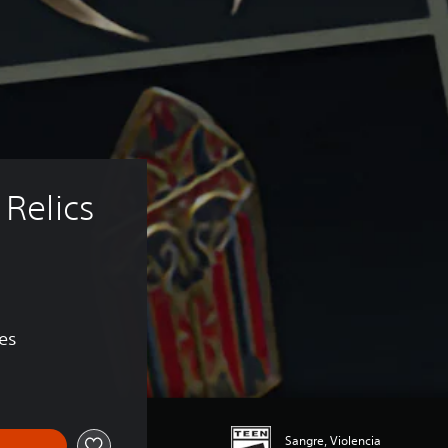
 Relics 
nes
Sangre, Violencia