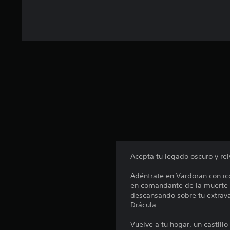
n
t
o
t
a
l
d
e
1
7
c
a
l
i
f
i
Acepta tu legado oscuro y rei
c
a
Adéntrate en Vardoran con ic
c
en comandante de la muerte c
i
descansando sobre tu extrava
o
Drácula.
n
e
Vuelve a tu hogar, un castill
s