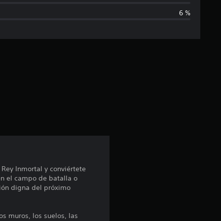
6 %
i
c
a
c
i
ó
n
p
 Rey Inmortal y conviértete
n el campo de batalla o
r
ión digna del próximo
o
os muros, los suelos, las