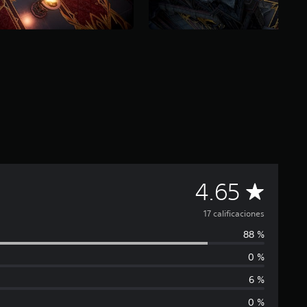
C
4.65
a
17 calificaciones
88 %
l
0 %
i
6 %
f
0 %