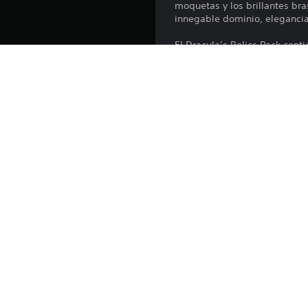
moquetas y los brillantes bra
innegable dominio, elegancia
El Dracula’s Relics Pack conti
Mantón, capa y manto del Re
Gran yelmo del Rey Inmortal
Ataúd real
Trono real
Patrón real de suelos de pied
Puertas del castillo reales
Papel de pared real para mur
Papel de pared real para pila
Papel de pared real para mur
Papel de pared real para pila
Vidriera real (rojo y negro)
Vidriera real (negro y rojo)
Moquetas reales
Braseros reales con llamas en