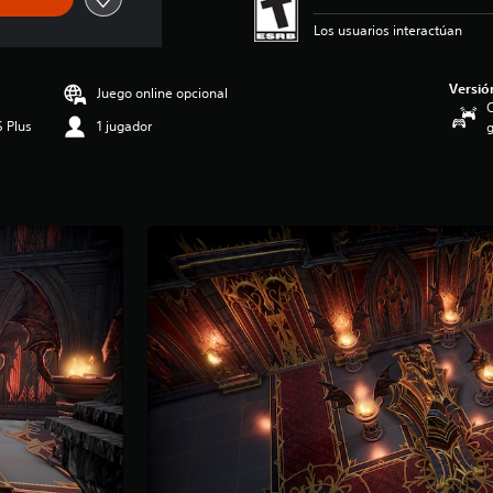
Los usuarios interactúan
Versió
Juego online opcional
C
S Plus
1 jugador
g