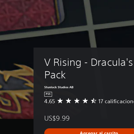
V Rising - Dracula's
Pack
Stunlock Studios AB
PS5
4.65
17 calificacio
C
a
l
US$9.99
i
f
i
Agregar al carrito