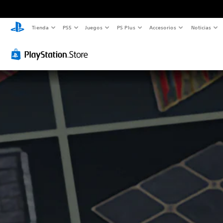
Tienda
PS5
Juegos
PS Plus
Accesorios
Noticias