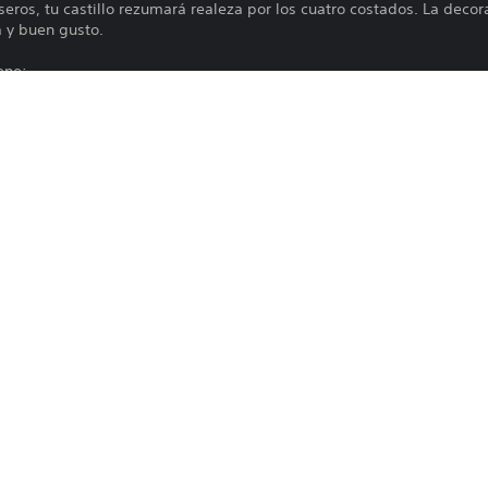
seros, tu castillo rezumará realeza por los cuatro costados. La decor
 y buen gusto.
ene:
y Inmortal
ra
os interiores
res interiores
os exteriores
res exteriores
 color naranja, azul, verde, rojo, blanco, amarillo y morado
Las funciones en línea requieren una cu