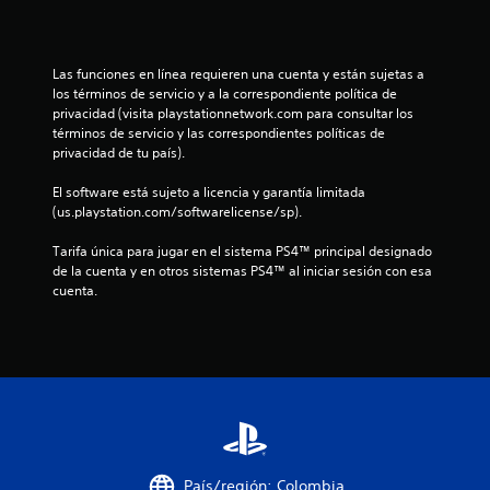
t
r
Las funciones en línea requieren una cuenta y están sujetas a 
e
los términos de servicio y a la correspondiente política de 
privacidad (visita playstationnetwork.com para consultar los 
l
términos de servicio y las correspondientes políticas de 
privacidad de tu país).
l
El software está sujeto a licencia y garantía limitada 
a
(us.playstation.com/softwarelicense/sp).
d
Tarifa única para jugar en el sistema PS4™ principal designado 
de la cuenta y en otros sistemas PS4™ al iniciar sesión con esa 
e
cuenta.
c
i
n
c
o
País/región: Colombia