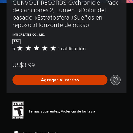
GUNVOLT RECORDS Cychronicle - Pack 
de canciones 2, Lumen: ♪Dolor del 
pasado ♪Estratosfera ♪Sueños en 
reposo ♪Horizonte de ocaso
INTI CREATES CO., LTD.
PS4
5
1 calificación
C
a
l
US$3.99
i
f
i
Agregar al carrito
c
a
c
i
ó
n
Temas sugerentes, Violencia de fantasía
p
r
o
m