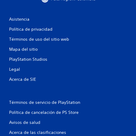
e
Asistencia
s
Política de privacidad
t
Términos de uso del sitio web
r
Mapa del sitio
e
PlayStation Studios
l
Legal
l
Acerca de SIE
a
s
Términos de servicio de PlayStation
e
Política de cancelación de PS Store
n
Avisos de salud
u
Acerca de las clasificaciones