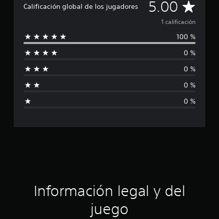
C
5.00
a
Calificación global de los jugadores
c
a
i
1 calificación
o
100 %
l
n
e
0 %
i
s
0 %
f
0 %
i
0 %
c
a
c
i
ó
Información legal y del
n
juego