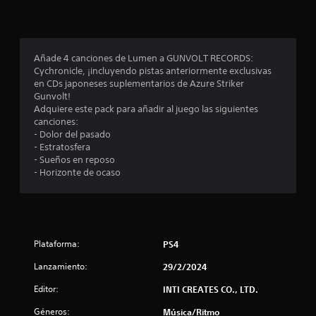
p
r
o
Añade 4 canciones de Lumen a GUNVOLT RECORDS:
Cychronicle, ¡incluyendo pistas anteriormente exclusivas
m
en CDs japoneses suplementarios de Azure Striker
Gunvolt!
e
Adquiere este pack para añadir al juego las siguientes
canciones:
d
- Dolor del pasado
- Estratosfera
i
- Sueños en reposo
- Horizonte de ocaso
o
:
1
Plataforma:
PS4
e
Lanzamiento:
29/2/2024
s
Editor:
INTI CREATES CO., LTD.
Géneros:
Música/Ritmo