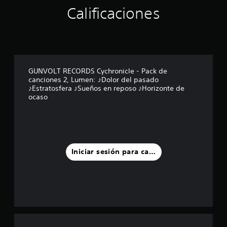
r
Calificaciones
e
l
l
a
s
e
n
GUNVOLT RECORDS Cychronicle - Pack de
u
canciones 2, Lumen: ♪Dolor del pasado
n
♪Estratosfera ♪Sueños en reposo ♪Horizonte de
t
ocaso
o
t
a
l
d
e
Iniciar sesión para calificar
1
c
a
l
i
f
i
c