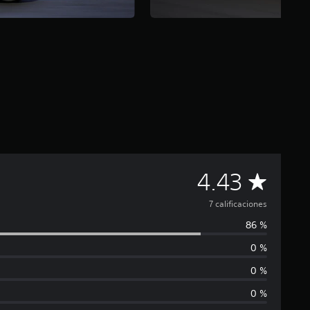
C
4.43
a
7 calificaciones
86 %
l
0 %
i
0 %
f
0 %