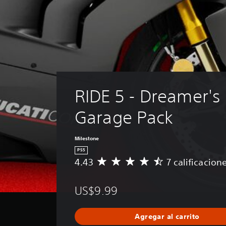
RIDE 5 - Dreamer's 
Garage Pack
Milestone
PS5
4.43
7 calificacion
C
a
l
US$9.99
i
f
i
Agregar al carrito
c