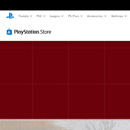
Tienda
PS5
Juegos
PS Plus
Accesorios
Noticias