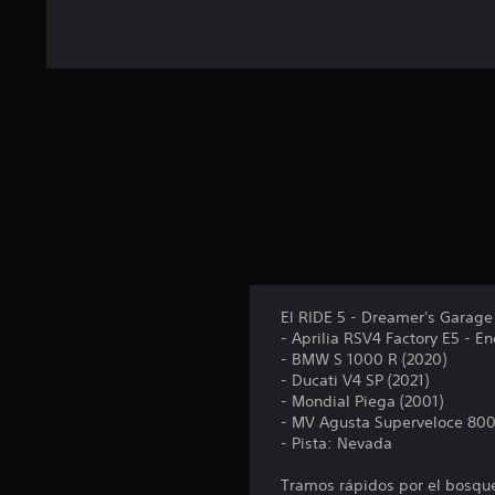
t
o
t
a
l
d
e
7
c
a
l
i
f
i
c
El RIDE 5 - Dreamer's Garage
a
- Aprilia RSV4 Factory E5 - E
c
- BMW S 1000 R (2020)
i
- Ducati V4 SP (2021)
o
- Mondial Piega (2001)
n
- MV Agusta Superveloce 800
e
- Pista: Nevada
s
Tramos rápidos por el bosque,