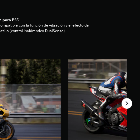
n para PS5
ompatible con la función de vibración y el efecto de
atillo (control inalámbrico DualSense)