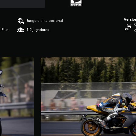
Versió
Juego online opcional
C
 Plus
1-2 jugadores
g