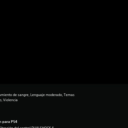
amiento de sangre, Lenguaje moderado, Temas
, Violencia
n para PS4
ibración del control DUALSHOCK 4