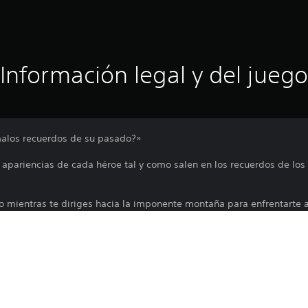
Información legal y del juego
malos recuerdos de su pasado?»
 apariencias de cada héroe tal y como salen en los recuerdos de los
o mientras te diriges hacia la imponente montaña para enfrentarte a
riencias originarias para los héroes de Darkest Dungeon II, incluido
de los personajes de los DLC, asegúrate de tenerlos en tu biblioteca
aquete, completa cada santuario para ver la apariencia en la pest