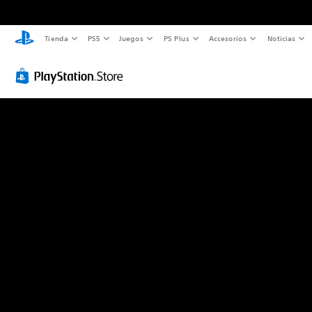
Tienda
PS5
Juegos
PS Plus
Accesorios
Noticias