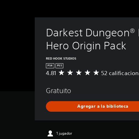
Darkest Dungeon® I
Hero Origin Pack
RED HOOK STUDIOS
PS4
PS5
4.81
52 calificacio
C
a
l
Gratuito
i
f
i
Agregar a la biblioteca
c
a
c
i
ó
1 jugador
n