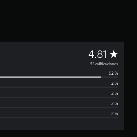
C
4.81
a
52 calificaciones
92 %
l
2 %
i
2 %
f
2 %
2 %
i
c