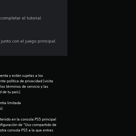
r
ompletar el tutorial.
e
l
junto con el juego principal.
l
a
s
enta y están sujetas a los 
te política de privacidad (visita 
d
os términos de servicio y las 
 de tu país).
e
ntía limitada 
).
c
enido en la consola PS5 principal 
i
nfiguración de “Uso compartido de 
 otra consola PS5 a la que entres 