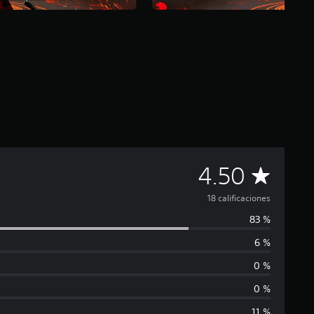
C
4.50
a
18 calificaciones
83 %
l
6 %
i
0 %
f
0 %
11 %