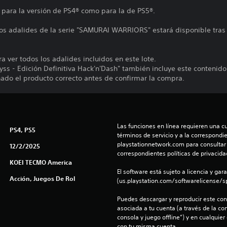
 para la versión de PS4® como para la de PS5®.
os adalides de la serie "SAMURAI WARRIORS" estará disponible tras c
ara ver todos los adalides incluidos en este lote.
s - Edición Definitiva Hack'n'Dash" también incluye este contenido 
ado el producto correcto antes de confirmar la compra.
Las funciones en línea requieren una cu
PS4, PS5
términos de servicio y a la correspondien
playstationnetwork.com para consultar l
12/2/2025
correspondientes políticas de privacidad
KOEI TECMO America
El software está sujeto a licencia y gara
Acción, Juegos De Rol
(us.playstation.com/softwarelicense/sp
Puedes descargar y reproducir este cont
asociada a tu cuenta (a través de la co
consola y juego offline”) y en cualquier
con tu misma cuenta.