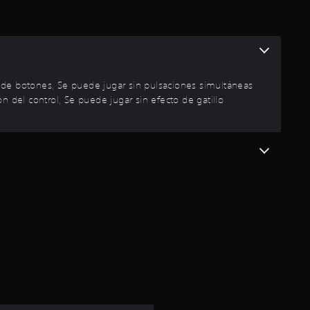
e
d
i
s de botones, Se puede jugar sin pulsaciones simultáneas
o
n del control, Se puede jugar sin efecto de gatillo
:
4
.
5
e
s
t