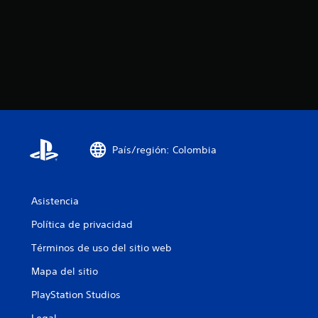
u
l
l
q
s
u
a
i
e
d
r
o
m
s
o
b
m
o
e
t
n
País/región: Colombia
t
o
o
n
.
e
Asistencia
s
Política de privacidad
P
u
Términos de uso del sitio web
e
d
Mapa del sitio
e
s
PlayStation Studios
j