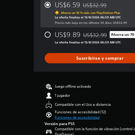
)
t
t
i
P
US$6.59
US$32.99
Rebajado del precio origi
r
r
f
u
E
Ahorra un 10 % más con PlayStation Plus
i
e
o
o
l
La oferta finaliza el 13/8/2026 06:59 AM UTC
c
d
j
l
l
Precio más bajo en los últimos 30 días: US$32.99
a
e
u
(
e
c
s
e
US$9.89
US$32.99
b
s
Ahorra un 70
i
Rebajado del precio origi
r
g
á
ó
La oferta finaliza el 13/8/2026 06:59 AM UTC
P
e
o
s
n
u
d
s
p
i
e
u
o
Suscribirse y comprar
r
d
c
c
l
o
e
i
a
a
m
s
r
m
)
e
r
y
e
d
P
e
s
n
Juego offline activado
i
u
v
i
t
o
e
i
l
1 jugador
e
:
d
s
e
i
Compatible con el Uso a distancia
4
e
a
n
n
.
s
r
c
Funciones de accesibilidad (12)
c
5
c
l
Funciones de accesibilidad
i
l
e
a
o
a
Versión para PS5
u
s
m
s
Compatible con la función de vibración (control 
r
y
t
b
DualSense)
c
l