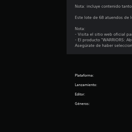
t
e
Nota: incluye contenido tanto
u
d
t
e
Este lote de 68 atuendos de l
o
j
r
Nota:
u
i
- Visita el sitio web oficial p
a
g
- El producto "WARRIORS: Abys
l
a
Asegúrate de haber seleccion
d
r
e
s
l
i
g
n
a
m
m
Plataforma:
e
a
Lanzamiento:
p
n
l
t
Editor:
a
e
y
Géneros:
n
e
e
n
c
r
u
p
a