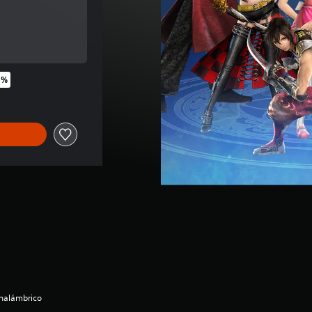
nal de US$32.99
 %
nal de US$32.99
inalámbrico