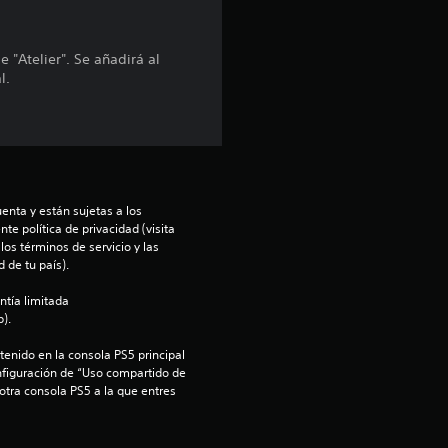
r
 "Atelier". Se añadirá al
e
l.
l
l
a
enta y están sujetas a los 
te política de privacidad (visita 
s
os términos de servicio y las 
 de tu país).
d
ntía limitada 
).
e
enido en la consola PS5 principal 
c
nfiguración de “Uso compartido de 
 otra consola PS5 a la que entres 
i