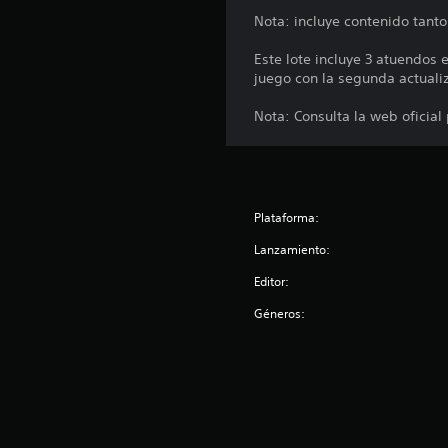
t
e
Nota: incluye contenido tanto
u
d
t
e
Este lote incluye 3 atuendos 
o
j
juego con la segunda actualiz
r
u
i
Nota: Consulta la web oficial
a
g
l
a
d
r
e
s
l
i
g
Plataforma:
n
a
Lanzamiento:
m
m
e
a
Editor:
p
n
l
Géneros:
t
a
e
y
n
e
e
n
c
r
u
p
a