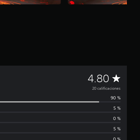
C
4.80
a
20 calificaciones
90 %
l
5 %
i
0 %
f
5 %
0 %