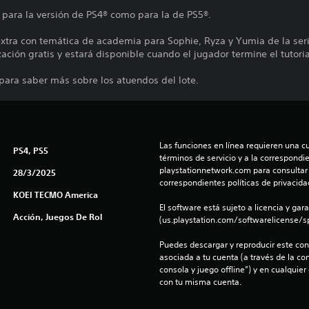
 para la versión de PS4® como para la de PS5®.
extra con temática de academia para Sophie, Ryza y Yumia de la serie
ación gratis y estará disponible cuando el jugador termine el tutoria
 para saber más sobre los atuendos del lote.
Las funciones en línea requieren una cu
PS4, PS5
términos de servicio y a la correspondien
playstationnetwork.com para consultar l
28/3/2025
correspondientes políticas de privacidad
KOEI TECMO America
El software está sujeto a licencia y gara
Acción, Juegos De Rol
(us.playstation.com/softwarelicense/sp
Puedes descargar y reproducir este cont
asociada a tu cuenta (a través de la co
consola y juego offline”) y en cualquier
con tu misma cuenta.