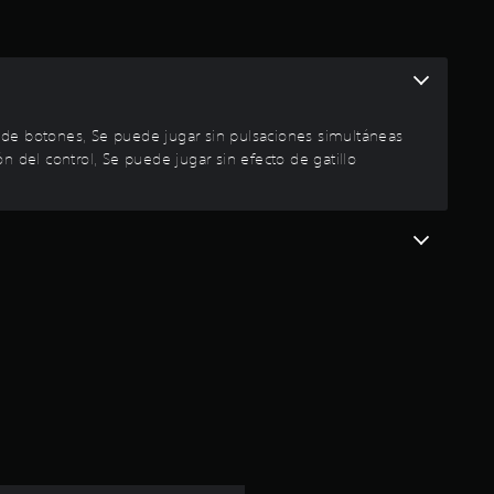
e
d
i
s de botones, Se puede jugar sin pulsaciones simultáneas
o
n del control, Se puede jugar sin efecto de gatillo
:
4
.
8
e
s
t