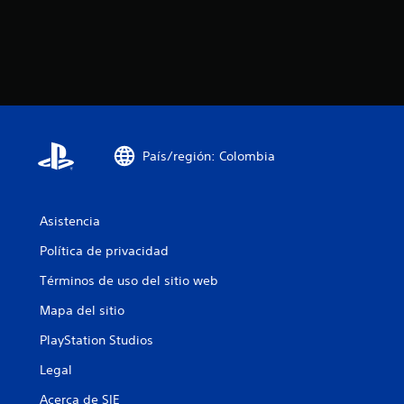
u
l
l
q
s
u
a
i
e
d
r
o
m
s
o
b
m
País/región: Colombia
o
e
t
n
t
o
o
Asistencia
n
.
e
Política de privacidad
s
Términos de uso del sitio web
P
u
Mapa del sitio
e
d
PlayStation Studios
e
Legal
s
j
Acerca de SIE