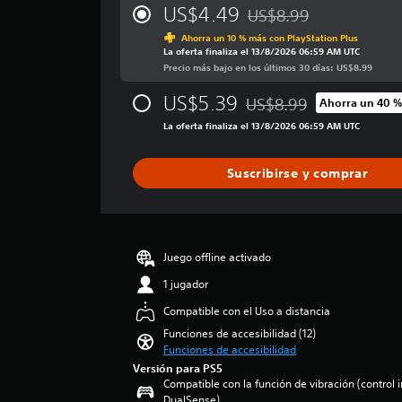
)
t
t
i
P
US$4.49
US$8.99
Rebajado del precio origi
r
r
f
u
E
Ahorra un 10 % más con PlayStation Plus
i
e
o
o
l
La oferta finaliza el 13/8/2026 06:59 AM UTC
c
d
j
l
l
Precio más bajo en los últimos 30 días: US$8.99
a
e
u
(
e
c
s
e
US$5.39
US$8.99
b
s
Ahorra un 40 %
i
Rebajado del precio origi
r
g
á
ó
La oferta finaliza el 13/8/2026 06:59 AM UTC
P
e
o
s
n
u
d
s
p
i
e
u
o
Suscribirse y comprar
r
d
c
c
l
o
e
i
a
a
m
s
r
m
)
e
r
y
e
d
P
e
s
n
Juego offline activado
i
u
v
i
t
o
e
i
l
1 jugador
e
:
d
s
e
i
Compatible con el Uso a distancia
4
e
a
n
n
.
s
r
c
Funciones de accesibilidad (12)
c
8
c
l
Funciones de accesibilidad
i
l
e
a
o
a
Versión para PS5
u
s
m
s
Compatible con la función de vibración (control 
r
y
t
b
DualSense)
c
l