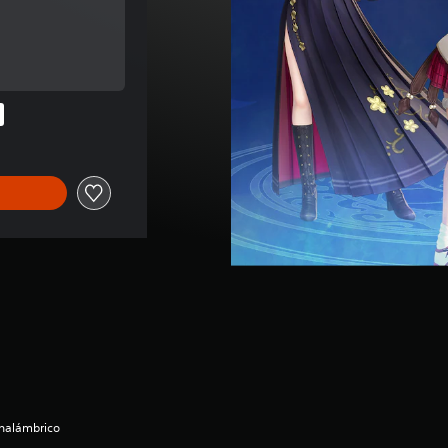
nal de US$8.99
nal de US$8.99
inalámbrico