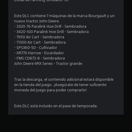
m
e
Este DLC contiene 7 máquinas de la marca Bourgault y un
nuevo tractor John Deere:
d
- 3320-76 Paralink Hoe Drill - Sembradora
- 3420-100 Paralink Hoe Drill - Sembradora
i
- 7950 Air Cart - Sembradora
- 71300 Air Cart - Sembradora
o
- SPS360-50 - Cultivador
- XR770 Harrow - Escardador
:
- FMS CD872-8 - Sembradora
John Deere 9RX Series - Tractor grande
4
.
Tras la descarga, el contenido adicional estará disponible
en la tienda del juego. ¡Asegúrate de tener suficiente
5
moneda del juego para poder comprarlo!
4
Este DLC está incluido en el pase de temporada.
e
s