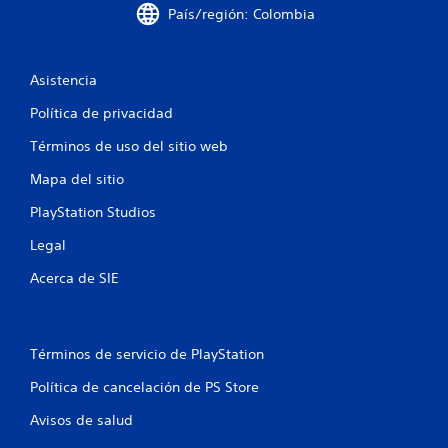
n
País/región: Colombia
u
n
Asistencia
t
Política de privacidad
o
Términos de uso del sitio web
Mapa del sitio
t
PlayStation Studios
a
Legal
l
Acerca de SIE
d
e
Términos de servicio de PlayStation
1
Política de cancelación de PS Store
3
Avisos de salud