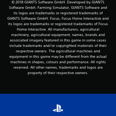
c
© 2018 GIANTS Software GmbH. Developed by GIANTS
Software Gmbh. Farming Simulator, GIANTS Software and
o
its logos are trademarks or registered trademarks of
GIANTS Software GmbH. Focus, Focus Home Interactive and
e
its logos are trademarks or registered trademarks of Focus
s
Home Interactive. All manufacturers, agricultural
machinery, agricultural equipment, names, brands and
t
associated imagery featured in this game in some cases
include trademarks and/or copyrighted materials of their
r
respective owners. The agricultural machines and
equipment in this game may be different from the actual
e
machines in shapes, colours and performance. All rights
reserved. All other names, trademarks and logos are
l
property of their respective owners.
l
a
s
e