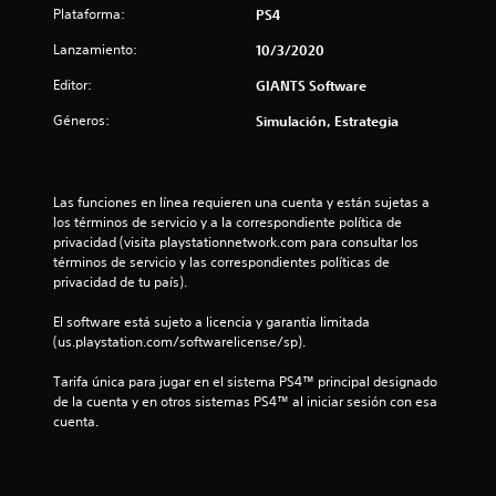
t
Plataforma:
PS4
r
Lanzamiento:
10/3/2020
Editor:
GIANTS Software
e
Géneros:
Simulación, Estrategia
l
l
Las funciones en línea requieren una cuenta y están sujetas a 
a
los términos de servicio y a la correspondiente política de 
privacidad (visita playstationnetwork.com para consultar los 
s
términos de servicio y las correspondientes políticas de 
privacidad de tu país).
d
El software está sujeto a licencia y garantía limitada 
e
(us.playstation.com/softwarelicense/sp).
c
Tarifa única para jugar en el sistema PS4™ principal designado 
de la cuenta y en otros sistemas PS4™ al iniciar sesión con esa 
i
cuenta.
n