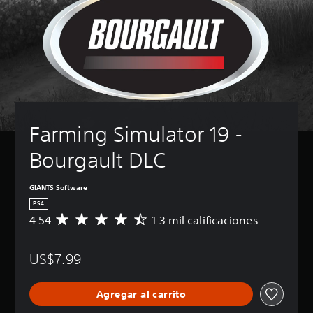
Farming Simulator 19 - 
Bourgault DLC
GIANTS Software
PS4
4.54
1.3 mil calificaciones
C
a
l
US$7.99
i
f
i
Agregar al carrito
c
a