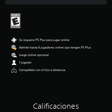
c
i
ó
n
p
r
o
m
e
Se requiere PS Plus para jugar online
d
Admite hasta 6 jugadores online que tengan PS Plus
i
o
Juego online opcional
:
4
1 jugador
.
Compatible con el Uso a distancia
5
4
e
s
t
r
e
l
Calificaciones
l
a