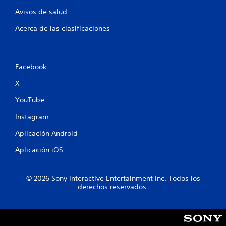
n
Avisos de salud
u
Acerca de las clasificaciones
n
t
Facebook
o
X
t
YouTube
a
Instagram
Aplicación Android
l
Aplicación iOS
d
e
© 2026 Sony Interactive Entertainment Inc. Todos los
derechos reservados.
1
7