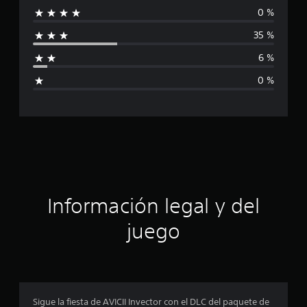
e
0 %
i
1
35 %
7
f
c
6 %
a
i
l
0 %
i
c
f
i
a
c
a
c
c
i
i
o
n
ó
e
Información legal y del
s
n
juego
p
r
o
Sigue la fiesta de AVICII Invector con el DLC del paquete de