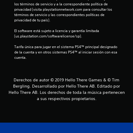
los términos de servicio y a la correspondiente política de 
t
privacidad (visita playstationnetwork.com para consultar los 
términos de servicio y las correspondientes políticas de 
r
privacidad de tu país).
e
El software está sujeto a licencia y garantía limitada 
(us.playstation.com/softwarelicense/sp).
l
Tarifa única para jugar en el sistema PS4™ principal designado 
l
de la cuenta y en otros sistemas PS4™ al iniciar sesión con esa 
cuenta.
a
s
Derechos de autor © 2019 Hello There Games & © Tim
d
Bergling. Desarrollado por Hello There AB. Editado por
Hello There AB. Los derechos de toda la música pertenecen
e
a sus respectivos propietarios.
c
i
n