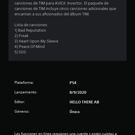
canciones de TIM para AVICII: Invector. El paquete de
m
canciones de TIM incluye cinco canciones adicionales que
encantan a sus aficionados del álbum TIM.
e
Lista de canciones:
d
1) Bad Reputation
2) Freak
i
3) Heart Upon My Sleeve
4) Peace Of Mind
o
5) SOS
:
4
Plataforma:
PS4
.
Lanzamiento:
8/9/2020
1
Editor:
HELLO THERE AB
2
Géneros:
Único
e
s
Las funciones en línea requieren una cuenta y están sujetas a 