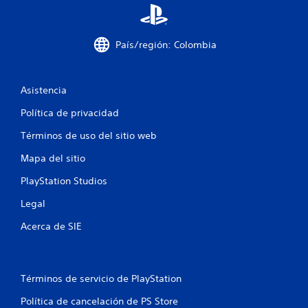
c
o
País/región: Colombia
e
s
Asistencia
t
Política de privacidad
Términos de uso del sitio web
r
Mapa del sitio
e
PlayStation Studios
l
Legal
l
Acerca de SIE
a
s
Términos de servicio de PlayStation
e
Política de cancelación de PS Store