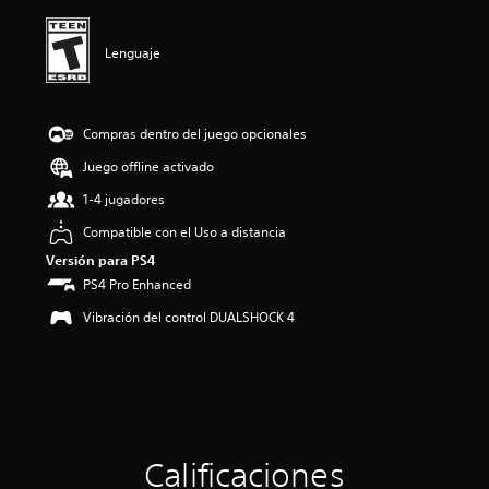
ó
n
p
Lenguaje
r
o
m
e
Compras dentro del juego opcionales
d
Juego offline activado
i
o
1-4 jugadores
:
4
Compatible con el Uso a distancia
.
Versión para PS4
1
PS4 Pro Enhanced
2
e
Vibración del control DUALSHOCK 4
s
t
r
e
l
l
a
s
Calificaciones
d