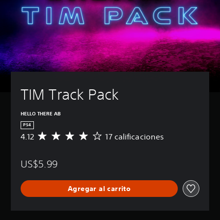
TIM Track Pack
HELLO THERE AB
PS4
4.12
17 calificaciones
C
a
l
US$5.99
i
f
i
Agregar al carrito
c
a
c
i