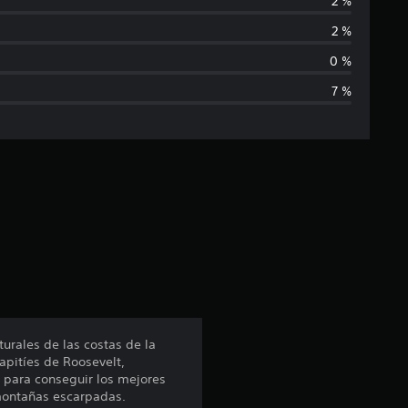
2 %
i
2 %
f
0 %
7 %
i
c
a
c
i
ó
n
urales de las costas de la
apitíes de Roosevelt,
p
para conseguir los mejores
 montañas escarpadas.