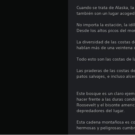
o
Cuando se trata de Alaska, la
t
también son un lugar acoged
a
l
No importa la estación, la idí
d
Desde los altos picos del mo
e
4
La diversidad de las costas d
4
hablan más de una veintena 
c
a
Todo esto son las costas de 
l
i
Las praderas de las costas de
f
patos salvajes, e incluso alc
i
c
a
Este bosque es un claro ejemp
c
hacer frente a las duras con
i
Roosevelt y el bisonte ameri
o
depredadores del lugar.
n
e
Esta cadena montañosa es con
s
hermosas y peligrosas cumbre