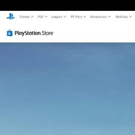
Tienda
PS5
Juegos
PS Plus
Accesorios
Noticias