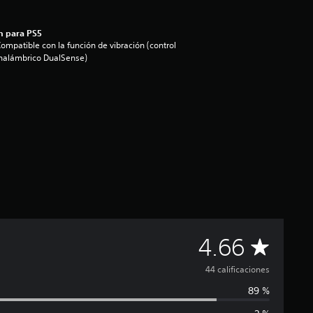
n para PS5
ompatible con la función de vibración (control
nalámbrico DualSense)
C
4.66
a
44 calificaciones
89 %
l