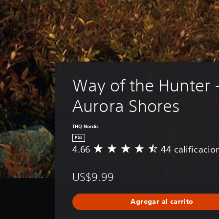
Way of the Hunter -
Aurora Shores
THQ Nordic
PS5
4.66
44 calificacio
C
a
l
US$9.99
i
f
i
Agregar al carrito
c
a