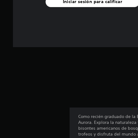
Iniciar sesión para calificar
a
s
d
e
c
i
n
c
o
e
s
t
r
e
l
l
a
s
e
Como recién graduado de la Es
n
Aurora. Explora la naturaleza
u
bisontes americanos de bosq
n
trofeos y disfruta del mundo
t