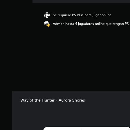
c
i
ó
Se requiere PS Plus para jugar online
n
Admite hasta 4 jugadores online que tengan PS 
p
r
o
m
e
d
i
o
:
4
.
6
6
e
Way of the Hunter - Aurora Shores
s
t
r
e
l
l