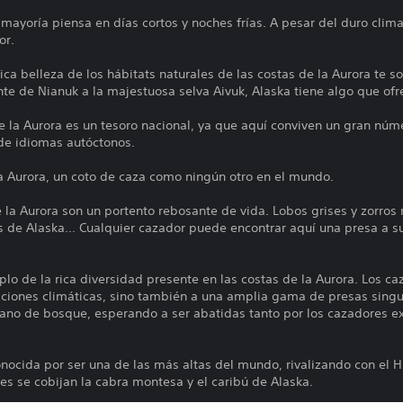
 mayoría piensa en días cortos y noches frías. A pesar del duro clima
or.
lica belleza de los hábitats naturales de las costas de la Aurora te s
nte de Nianuk a la majestuosa selva Aivuk, Alaska tiene algo que ofr
e la Aurora es un tesoro nacional, ya que aquí conviven un gran núm
de idiomas autóctonos.
la Aurora, un coto de caza como ningún otro en el mundo.
 la Aurora son un portento rebosante de vida. Lobos grises y zorros 
es de Alaska... Cualquier cazador puede encontrar aquí una presa a su
lo de la rica diversidad presente en las costas de la Aurora. Los c
diciones climáticas, sino también a una amplia gama de presas singu
cano de bosque, esperando a ser abatidas tanto por los cazadores ex
ocida por ser una de las más altas del mundo, rivalizando con el H
s se cobijan la cabra montesa y el caribú de Alaska.