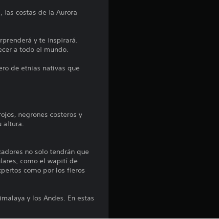
r
, las costas de la Aurora
o
m
orprenderá y te inspirará.
ecer a todo el mundo.
e
ero de etnias nativas que
d
i
rojos, negrones costeros y
o
 altura.
:
azadores no solo tendrán que
4
lares, como el wapití de
pertos como por los fieros
.
imalaya y los Andes. En estas
6