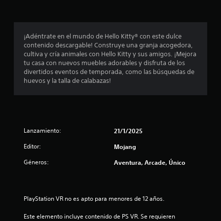
n
t
d
a
q
i
r
e
c
u
l
o
c
l
e
l
s
a
j
o
p
j
¡Adéntrate en el mundo de Hello Kitty® con este dulce
a
)
u
o
u
contenido descargable! Construye una granja acogedora,
(
S
e
d
e
g
cultiva y cría animales con Hello Kitty y sus amigos. ¡Mejora
b
e
g
r
a
tu casa con nuevos muebles adorables y disfruta de los
á
o
o
í
s
d
divertidos eventos de temporada, como las búsquedas de
s
f
e
a
o
huevos y la talla de calabazas!
i
r
n
n
t
r
e
c
c
r
e
c
u
e
o
r
s
e
a
s
)
.
n
l
u
e
E
Lanzamiento:
a
q
21/1/2025
l
l
l
u
t
l
l
Editor:
Mojang
g
i
a
e
u
e
r
l
Géneros:
Aventura, Arcade, Único
c
n
r
v
t
a
m
i
a
o
s
o
s
r
o
m
u
s
PlayStation VR no es apto para menores de 12 años.
d
p
e
a
e
c
n
l
e
Este elemento incluye contenido de PS VR. Se requieren 
p
i
t
m