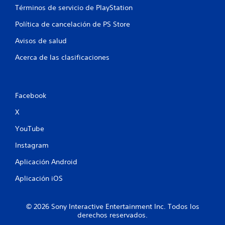
i
u
r
Términos de servicio de PlayStation
e
n
a
a
p
l
Política de cancelación de PS Store
c
s
u
p
i
Avisos de salud
a
l
ó
r
s
n
Acerca de las clasificaciones
a
,
a
q
p
c
u
e
i
e
r
o
p
Facebook
o
n
u
e
e
X
e
s
s
d
p
YouTube
a
r
o
s
á
s
Instagram
v
i
p
o
b
Aplicación Android
i
l
l
d
v
Aplicación iOS
e
a
e
q
s
r
u
d
a
e
© 2026 Sony Interactive Entertainment Inc. Todos los
e
l
n
derechos reservados.
j
b
o