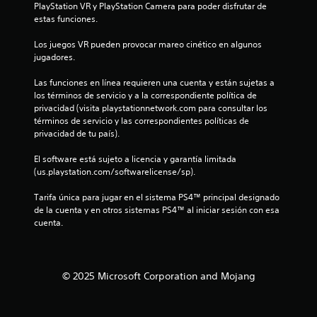
PlayStation VR y PlayStation Camera para poder disfrutar de 
a
o
o
e
estas funciones.
n
n
n
.
n
t
e
t
Los juegos VR pueden provocar mareo cinético en algunos 
a
u
s
e
G
jugadores.
l
d
m
l
u
n
e
o
Las funciones en línea requieren una cuenta y están sujetas a 
a
a
s
l
los términos de servicio y a la correspondiente política de 
t
t
r
e
e
privacidad (visita playstationnetwork.com para consultar los 
e
n
d
s
términos de servicio y las correspondientes políticas de 
a
o
s
t
a
privacidad de tu país).
y
i
o
d
u
t
b
s
o
El software está sujeto a licencia y garantía limitada 
d
i
d
m
(us.playstation.com/softwarelicense/sp).
a
l
a
u
a
r
i
r
Tarifa única para jugar en el sistema PS4™ principal designado 
á
n
d
l
a
de la cuenta y en otros sistemas PS4™ al iniciar sesión con esa 
a
u
a
n
cuenta.
e
a
d
t
d
m
d
l
e
p
e
e
e
P
e
l
l
u
z
© 2025 Microsoft Corporation and Mojang
o
g
3
e
a
s
a
d
r
j
m
2
e
a
o