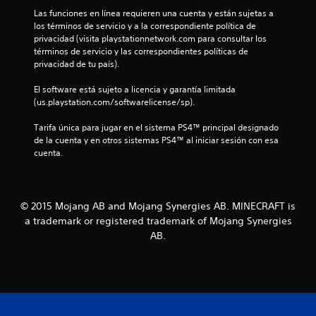
n
a
o
o
e
Las funciones en línea requieren una cuenta y están sujetas a 
n
n
.
n
los términos de servicio y a la correspondiente política de 
u
t
e
t
privacidad (visita playstationnetwork.com para consultar los 
a
s
e
términos de servicio y las correspondientes políticas de 
n
G
l
d
m
privacidad de tu país).
l
u
e
o
t
a
a
s
l
El software está sujeto a licencia y garantía limitada 
t
r
e
e
(us.playstation.com/softwarelicense/sp).
e
o
n
d
s
a
s
t
a
Tarifa única para jugar en el sistema PS4™ principal designado 
y
t
i
o
de la cuenta y en otros sistemas PS4™ al iniciar sesión con esa 
d
u
b
s
cuenta.
o
d
a
i
d
m
a
l
u
a
r
l
i
r
á
n
d
a
© 2015 Mojang AB and Mojang Synergies AB. MINECRAFT is
a
u
d
a
n
a trademark or registered trademark of Mojang Synergies
e
a
d
t
m
AB.
e
d
l
e
p
e
e
P
e
l
7
l
u
z
o
g
e
a
s
9
a
d
r
j
m
e
a
o