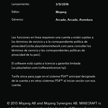
s
a
o
o
Lanzamiento:
e
3/9/2014
n
e
n
.
n
t
Editor:
Mojang
e
t
a
s
n
e
G
Géneros:
l
Arcade, Arcade, Aventura
d
m
l
u
e
u
o
a
a
s
l
t
r
e
e
n
e
Las funciones en línea requieren una cuenta y están sujetas a 
n
d
s
a
los términos de servicio y a la correspondiente política de 
s
t
a
t
y
privacidad (visita playstationnetwork.com para consultar los 
i
o
d
u
términos de servicio y las correspondientes políticas de 
b
s
o
o
d
privacidad de tu país).
i
d
m
a
l
u
t
a
r
El software está sujeto a licencia y garantía limitada 
i
r
á
n
(us.playstation.com/softwarelicense/sp).
d
a
a
a
u
a
n
e
Tarifa única para jugar en el sistema PS4™ principal designado 
a
d
t
l
m
de la cuenta y en otros sistemas PS4™ al iniciar sesión con esa 
d
l
e
p
cuenta.
e
e
P
d
e
l
l
u
z
o
g
e
e
a
s
a
d
r
© 2015 Mojang AB and Mojang Synergies AB. MINECRAFT is
j
m
e
1
a
o