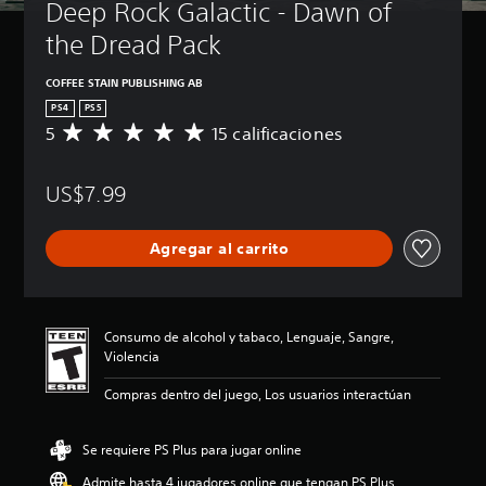
Deep Rock Galactic - Dawn of 
the Dread Pack
COFFEE STAIN PUBLISHING AB
PS4
PS5
5
15 calificaciones
C
a
l
US$7.99
i
f
i
Agregar al carrito
c
a
c
i
ó
Consumo de alcohol y tabaco, Lenguaje, Sangre,
n
Violencia
p
r
Compras dentro del juego, Los usuarios interactúan
o
m
e
Se requiere PS Plus para jugar online
d
Admite hasta 4 jugadores online que tengan PS Plus
i