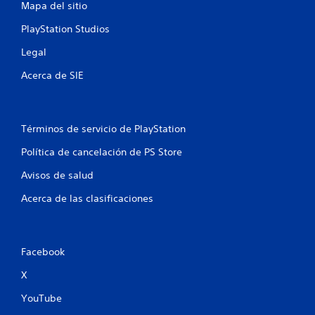
u
Mapa del sitio
PlayStation Studios
n
Legal
t
Acerca de SIE
o
t
Términos de servicio de PlayStation
a
Política de cancelación de PS Store
l
Avisos de salud
d
Acerca de las clasificaciones
e
1
Facebook
5
X
c
YouTube