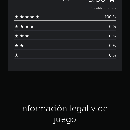
c
i
a
15 calificaciones
o
100 %
n
l
e
0 %
s
i
0 %
f
0 %
i
0 %
c
a
c
i
ó
Información legal y del
n
juego
p