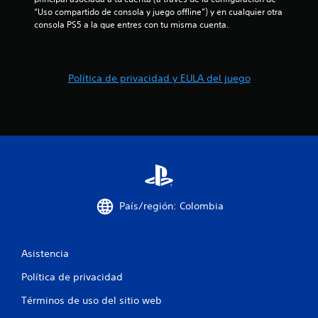
o
“Uso compartido de consola y juego offline”) y en cualquier otra 
consola PS5 a la que entres con tu misma cuenta.
e
s
Política de privacidad y EULA del juego
t
r
e
l
l
País/región: Colombia
a
s
Asistencia
e
Política de privacidad
n
Términos de uso del sitio web