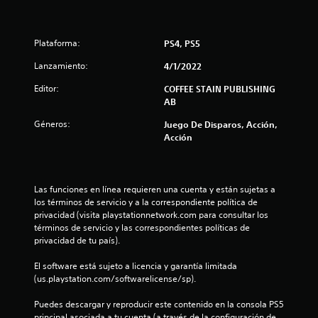
r
e
Plataforma:
PS4, PS5
l
Lanzamiento:
4/1/2022
Editor:
COFFEE STAIN PUBLISHING
l
AB
a
Géneros:
Juego De Disparos, Acción,
Acción
s
d
Las funciones en línea requieren una cuenta y están sujetas a 
e
los términos de servicio y a la correspondiente política de 
privacidad (visita playstationnetwork.com para consultar los 
c
términos de servicio y las correspondientes políticas de 
privacidad de tu país).
i
El software está sujeto a licencia y garantía limitada 
n
(us.playstation.com/softwarelicense/sp).
c
Puedes descargar y reproducir este contenido en la consola PS5 
principal asociada a tu cuenta (a través de la configuración de 