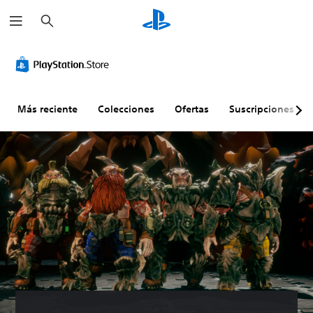
B
u
s
c
a
r
Más reciente
Colecciones
Ofertas
Suscripciones