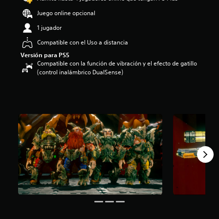
o
Juego online opcional
:
5
1 jugador
e
Compatible con el Uso a distancia
s
t
Versión para PS5
r
Compatible con la función de vibración y el efecto de gatillo
e
(control inalámbrico DualSense)
l
l
a
s
d
e
c
i
n
c
o
e
s
t
r
e