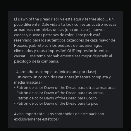
r
o
El Dawn of the Dread Pack ya está aquí y te trae algo... un
poco diferente. Dale vida a tu look con estas cuatro nuevas
m
armaduras completas únicas (una por clase), nuevos
cascos y nuevos patrones de color. Este pack está
e
reservado para los auténticos cazadores de caza mayor de
Hoxxes: ¡cúbrete con los pedazos de tus enemigos
d
eliminados y causa impresión! QUÉ impresión intentas
causar... ese tema probablemente sea mejor dejárselo al
i
psicólogo de la compañía.
o
- 4 armaduras completas únicas (una por clase)
- Un casco único con dos variantes (máscara completa y
:
media máscara)
- Patrón de color Dawn of the Dread para otras armaduras
5
- Patrón de color Dawn of the Dread para tus armas
- Patrón de color Dawn of the Dread para Bosco
e
- Patrón de color Dawn of the Dread para tu pico
s
Aviso importante: ¡Los contenidos de este pack son
exclusivamente estéticos!
t