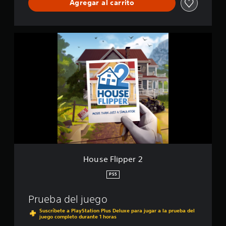
Agregar al carrito
H
o
u
s
e
F
l
i
p
p
e
r
2
House Flipper 2
PS5
Prueba del juego
Suscríbete a PlayStation Plus Deluxe para jugar a la prueba del
juego completo durante 1 horas