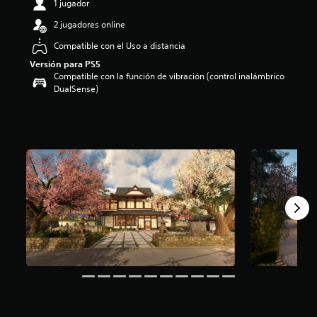
1 jugador
i
o
2 jugadores online
:
Compatible con el Uso a distancia
4
.
Versión para PS5
3
Compatible con la función de vibración (control inalámbrico
1
DualSense)
e
s
t
r
e
l
l
a
s
d
e
c
i
n
c
o
e
s