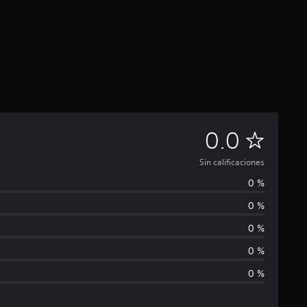
S
0.0
i
Sin calificaciones
0 %
n
0 %
c
0 %
a
0 %
0 %
l