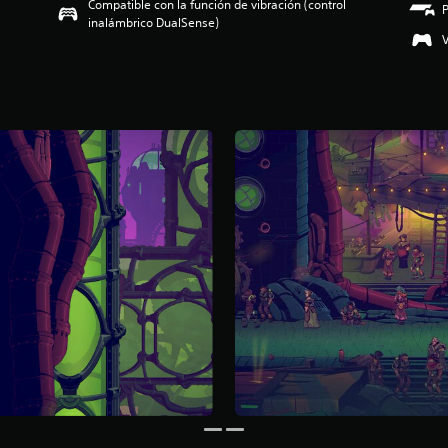
Compatible con la función de vibración (control
inalámbrico DualSense)
V