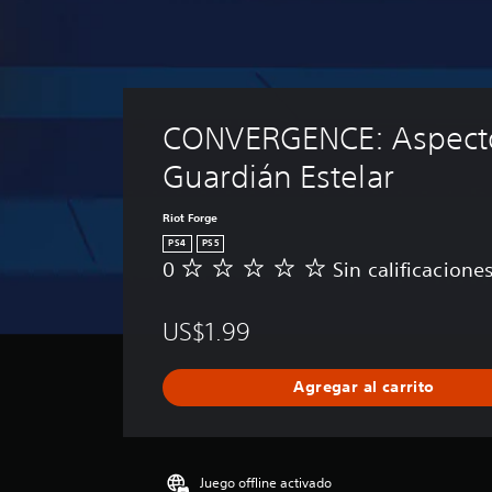
CONVERGENCE: Aspecto
Guardián Estelar
Riot Forge
PS4
PS5
0
Sin calificacione
S
i
n
US$1.99
c
a
l
Agregar al carrito
i
f
i
c
a
Juego offline activado