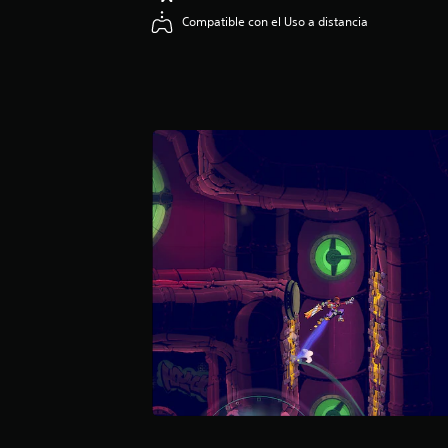
c
Compatible con el Uso a distancia
i
o
n
e
s