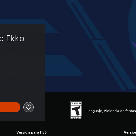
 Ekko 
s
Lenguaje, Violencia de fantas
Versión para PS5
Versió