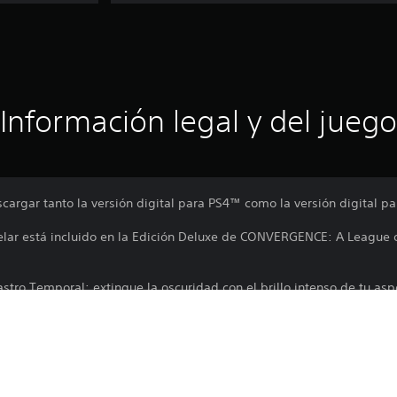
Información legal y del juego
cargar tanto la versión digital para PS4™ como la versión digital p
elar está incluido en la Edición Deluxe de CONVERGENCE: A League 
stro Temporal: extingue la oscuridad con el brillo intenso de tu asp
rdián Estelar y Rastro Temporal una vez que Elie abra su tienda al 
PS4™ de este juego, puedes conseguir la versión digital para PS5™ sin
roducto.