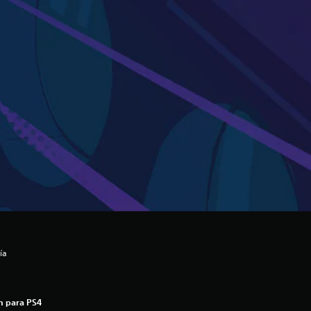
ía
n para PS4