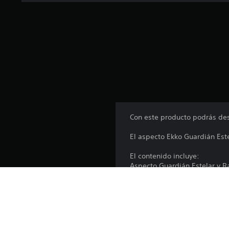
Con este producto podrás des
El aspecto Ekko Guardián Est
El contenido incluye:
Aspecto Guardián Estelar y Ra
Podrás equipar el aspecto Gua
Si ya tienes la versión para 
necesidad de comprar este p