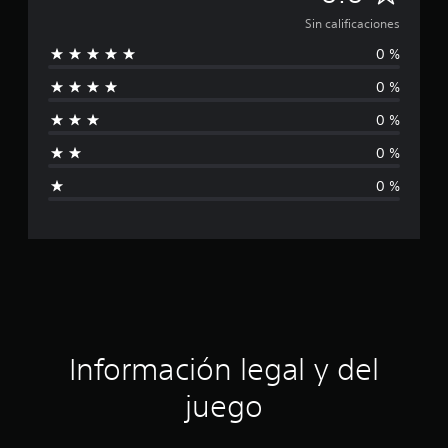
i
Sin calificaciones
0 %
n
0 %
c
0 %
a
0 %
l
0 %
i
f
i
c
a
Información legal y del
c
juego
i