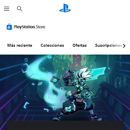
B
u
s
c
a
r
Más reciente
Colecciones
Ofertas
Suscripciones