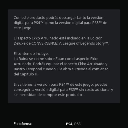
o
n
Con este producto podrás descargar tanto la versión
digital para PS4™ como la versión digital para PS5™ de
e
este juego.
s
El aspecto Ekko Arruinado está incluido en la Edición
Deluxe de CONVERGENCE: A League of Legends Story™.
El contenido incluye:
La Ruina se cierne sobre Zaun con el aspecto Ekko
Arruinado. Podrás equipar el aspecto Ekko Arruinado y
Rastro Temporal cuando Elie abra su tienda al comienzo
del Capítulo II.
Si ya tienes la versión para PS4™ de este juego, puedes
conseguir la versión digital para PS5™ sin costo adicional y
sin necesidad de comprar este producto.
Plataforma:
PS4, PS5