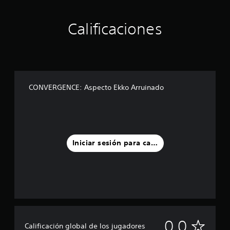
Calificaciones
CONVERGENCE: Aspecto Ekko Arruinado
Iniciar sesión para calificar
S
0.0
Calificación global de los jugadores