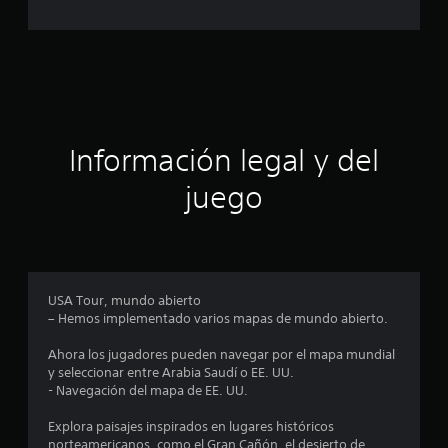
c
c
a
a
c
c
i
o
i
n
e
ó
s
Información legal y del
n
juego
p
r
o
USA Tour, mundo abierto
– Hemos implementado varios mapas de mundo abierto.
m
Ahora los jugadores pueden navegar por el mapa mundial
e
y seleccionar entre Arabia Saudí o EE. UU.
- Navegación del mapa de EE. UU.
d
Explora paisajes inspirados en lugares históricos
i
norteamericanos, como el Gran Cañón, el desierto de