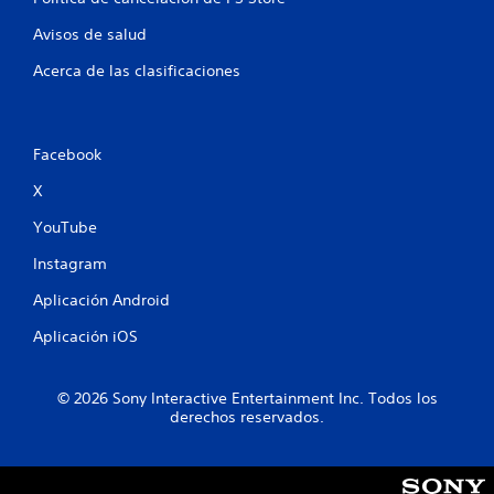
o
Avisos de salud
t
Acerca de las clasificaciones
a
l
Facebook
d
X
e
YouTube
7
Instagram
Aplicación Android
c
Aplicación iOS
a
l
© 2026 Sony Interactive Entertainment Inc. Todos los
derechos reservados.
i
f