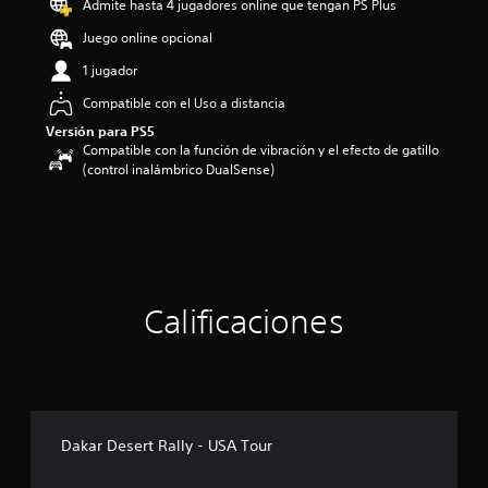
Admite hasta 4 jugadores online que tengan PS Plus
i
o
Juego online opcional
:
1 jugador
4
.
Compatible con el Uso a distancia
4
Versión para PS5
3
Compatible con la función de vibración y el efecto de gatillo
e
(control inalámbrico DualSense)
s
t
r
e
l
l
a
s
Calificaciones
d
e
c
i
n
c
Dakar Desert Rally - USA Tour
o
e
s