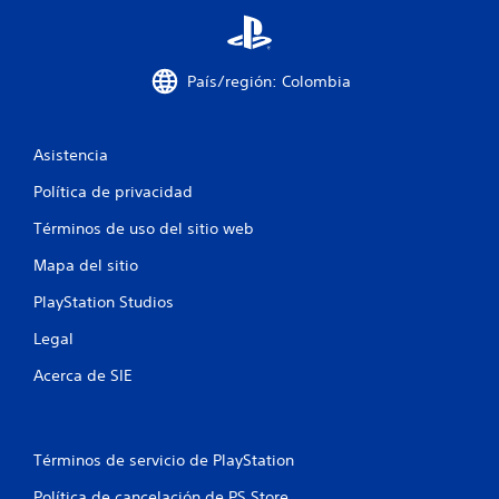
t
r
País/región: Colombia
e
l
Asistencia
l
Política de privacidad
Términos de uso del sitio web
a
Mapa del sitio
s
PlayStation Studios
e
Legal
n
Acerca de SIE
u
n
Términos de servicio de PlayStation
t
Política de cancelación de PS Store