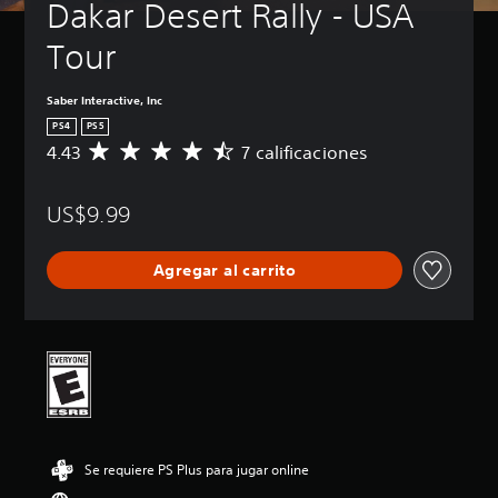
Dakar Desert Rally - USA 
Tour
Saber Interactive, Inc
PS4
PS5
4.43
7 calificaciones
C
a
l
US$9.99
i
f
i
Agregar al carrito
c
a
c
i
ó
n
p
r
o
m
Se requiere PS Plus para jugar online
e
d