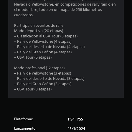
Nevada o Yellowstone, en competiciones de rally raid o en
o
el modo libre, todo en un mapa de 256 kilómetros
cuadrados.
:
Participa en eventos de rally:
4
Modo deportivo (20 etapas)
– Clasificación al USA Tour (3 etapas)
.
– Rally de Yellowstone (4 etapas)
– Rally del desierto de Nevada (4 etapas)
4
– Rally del Gran Cañón (4 etapas)
– USA Tour (5 etapas)
3
Modo profesional (12 etapas)
– Rally de Yellowstone (3 etapas)
e
– Rally del desierto de Nevada (3 etapas)
– Rally del Gran Cañón (3 etapas)
s
– USA Tour (3 etapas)
t
r
e
Plataforma:
PS4, PS5
l
Lanzamiento:
15/1/2024