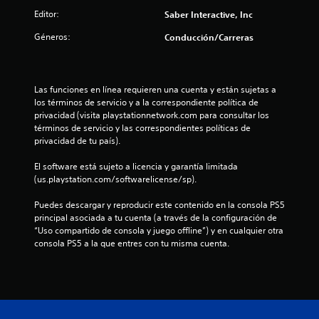
Editor:
Saber Interactive, Inc
l
Géneros:
Conducción/Carreras
a
s
Las funciones en línea requieren una cuenta y están sujetas a 
d
los términos de servicio y a la correspondiente política de 
privacidad (visita playstationnetwork.com para consultar los 
e
términos de servicio y las correspondientes políticas de 
privacidad de tu país).
c
El software está sujeto a licencia y garantía limitada 
i
(us.playstation.com/softwarelicense/sp).
n
Puedes descargar y reproducir este contenido en la consola PS5 
principal asociada a tu cuenta (a través de la configuración de 
c
“Uso compartido de consola y juego offline”) y en cualquier otra 
consola PS5 a la que entres con tu misma cuenta.
o
e
s