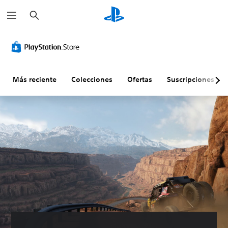
B
u
s
c
a
r
Más reciente
Colecciones
Ofertas
Suscripciones